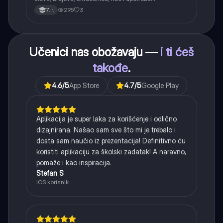
interpunkcije, sa posebnim fokusom na zarez u
295
3
7. r.
složenoj rečenici.
Učenici nas obožavaju —
i ti ćeš
takođe
.
4.6
/5
App Store
4.7
/5
Google Play
Aplikacija je super laka za korišćenje i odlično
dizajnirana. Našao sam sve što mi je trebalo i
dosta sam naučio iz prezentacija! Definitivno ću
koristiti aplikaciju za školski zadatak! A naravno,
pomaže i kao inspiracija.
Stefan S
iOS korisnik