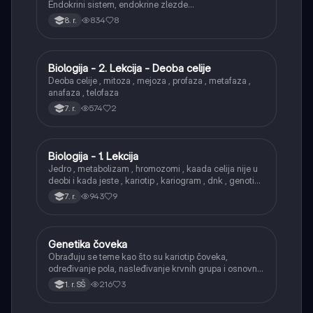
Endokrini sistem, endokrine zlezde…
834
8
8. r.
Biologija - 2. Lekcija - Deoba celije
Biologija
Deoba celije , mitoza , mejoza , profaza , metafaza ,
anafaza , telofaza
574
2
7. r.
Biologija - 1. Lekcija
Biologija
Jedro , metabolizam , hromozomi , kaada celija nije u
deobi i kada jeste , kariotip , kariogram , dnk , genotip ,
fenotip
943
9
7. r.
Genetika čoveka
Biologija
Obrađuju se teme kao što su kariotip čoveka,
određivanje pola, nasleđivanje krvnih grupa i osnovni
primeri naslednih bolesti.
216
3
1. r. SŠ