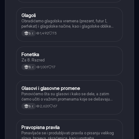
Glagoli
Srpski jezik
Obradićemo glagolska vremena (prezent, futur I,
perfekat) i glagolske načine, kao i glagolske oblike
(infinitiv, glagolski pridevi i prilozi) i glagolski vid
1,492
73
6. r.
(svršeni i nesvršeni).
Fonetika
Srpski jezik
Za 8. Razred
1,001
17
8. r.
Glasovi i glasovne promene
Srpski jezik
Ponovićemo šta su glasovi i kako se dele, a zatim
ćemo učiti o važnim promenama koje se dešavaju
kada se glasovi nađu jedan pored drugog u rečima
2,620
67
6. r.
(npr. jednačenje suglasnika po zvučnosti i mestu
tvorbe).
Pravopisna pravila
Srpski jezik
Ponavljaće se i produbljivati pravila o pisanju velikog
slova, brojeva, skraćenica, kao i upotreba