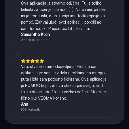
Ova aplikacija je stvarno odlična. Tu je toliko
beleški za učenje i pomoći [...]. Na primer, problem
mi je francuski, a aplikacija ima toliko opcija za
pomoć. Zahvaljujući ovoj aplikaciji, poboljšao
sam francuski. Preporučio bih je svima.
Samantha Klich
Android korisnik
Vau, stvarno sam oduševljena. Probala sam
aplikaciju jer sam je videla u reklamama mnogo
puta i bila sam potpuno šokirana. Ova aplikacija
je POMOĆ koju želiš za školu i pre svega, nudi
toliko stvari, kao što su vežbe i sažeci, što mi je
lično bilo VEOMA korisno.
Ana
iOS korisnik