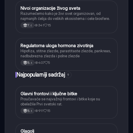
Nivoi organizacije živog sveta
Biologija
Razumećemo kako je živi svet organizovan, od
najmanjih ćelija do velikih ekosistema i cele biosfere.
341
15
7. r.
Regulatorna uloga hormona zivotinja
Biologija
Hipofiza, stitne zlezde, parastitaste zlezde, pankreas,
nadbubrezna zlezda i polne zlezde
407
5
8. r.
Najpopularniji sadržaj
9
Glavni frontovi i ključne bitke
Istorija
Proučavaće se najvažniji frontovi i bitke koje su
obeležile Prvi svetski rat.
911
15
8. r.
Glagoli
Srpski jezik