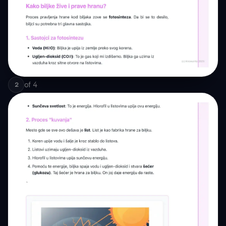
of
4
2