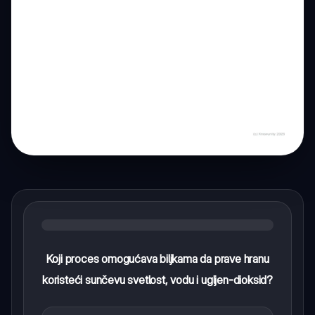
Koji proces omogućava biljkama da prave hranu
koristeći sunčevu svetlost, vodu i ugljen-dioksid?