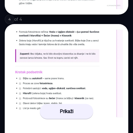
of
4
4
Prikaži