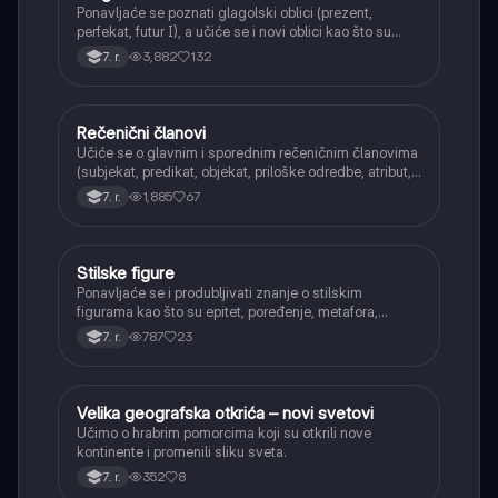
Ponavljaće se poznati glagolski oblici (prezent,
perfekat, futur I), a učiće se i novi oblici kao što su
aorist, imperfekat, pluskvamperfekat, futur II, kao i
3,882
132
7. r.
glagolski prilozi i pridevi.
Rečenični članovi
Srpski jezik
Učiće se o glavnim i sporednim rečeničnim članovima
(subjekat, predikat, objekat, priloške odredbe, atribut,
apozicija) i njihovoj funkciji.
1,885
67
7. r.
Stilske figure
Srpski jezik
Ponavljaće se i produbljivati znanje o stilskim
figurama kao što su epitet, poređenje, metafora,
personifikacija, hiperbola, onomatopeja, aliteracija i
787
23
7. r.
asonanca, razumevajući njihovu ulogu u tekstu.
Velika geografska otkrića – novi svetovi
Istorija
Učimo o hrabrim pomorcima koji su otkrili nove
kontinente i promenili sliku sveta.
352
8
7. r.