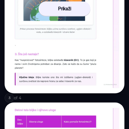
Prikaži
of
4
3