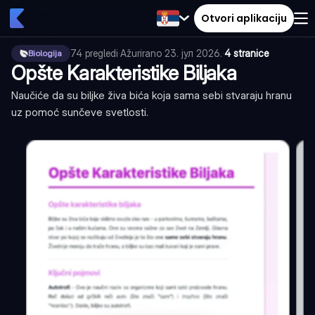
Otvori aplikaciju
74
pregledi
·
Ažurirano
23. јул 2026.
·
4 stranice
Biologija
Opšte Karakteristike Biljaka
Naučiće da su biljke živa bića koja sama sebi stvaraju hranu
uz pomoć sunčeve svetlosti.