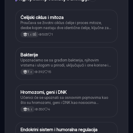
Ćelijski ciklus i mitoza
Biologija
Proučava se životni ciklus ćelije i proces mitoze,
deobe kojom nastaju dve identične ćelije, ključne za
rast i obnavljanje tkiva.
505
1
1. r. SŠ
Bakterije
Biologija
Upoznaćemo se sa građom bakterija, njihovim
vrstama i ulogom u prirodi, uključujući i one korisne i
one koje izazivaju bolesti.
392
15
7. r.
Hromozomi, geni i DNK
Biologija
Učenici će se upoznati sa osnovnim pojmovima kao
što su hromozomi, geni i DNK kao nosiocima
naslednih informacija.
350
4
8. r.
Endokrini sistem i humoralna regulacija
Biologija