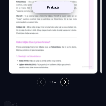
Prikaži
1
/
4
of
4
1