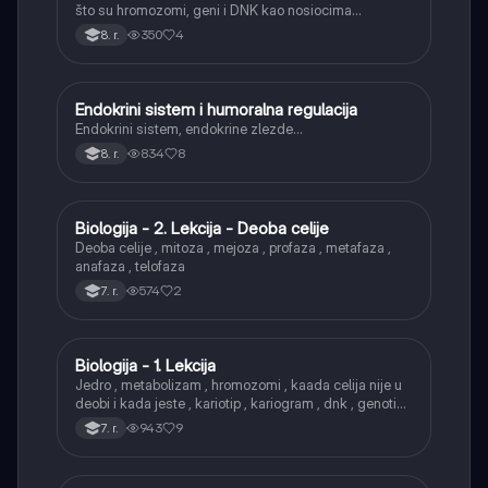
što su hromozomi, geni i DNK kao nosiocima
naslednih informacija.
350
4
8. r.
Endokrini sistem i humoralna regulacija
Biologija
Endokrini sistem, endokrine zlezde…
834
8
8. r.
Biologija - 2. Lekcija - Deoba celije
Biologija
Deoba celije , mitoza , mejoza , profaza , metafaza ,
anafaza , telofaza
574
2
7. r.
Biologija - 1. Lekcija
Biologija
Jedro , metabolizam , hromozomi , kaada celija nije u
deobi i kada jeste , kariotip , kariogram , dnk , genotip ,
fenotip
943
9
7. r.