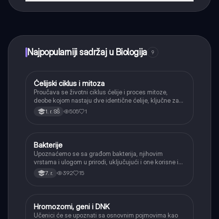
Tako je! Uživaj u besplatnom pristupu sadržaju za
učenje, povezuj se sa drugim učenicima i dobijaj
trenutnu pomoć – sve na dohvat ruke.
Najpopularniji sadržaj u Biologija
9
Ćelijski ciklus i mitoza
Biologija
Proučava se životni ciklus ćelije i proces mitoze,
deobe kojom nastaju dve identične ćelije, ključne za
rast i obnavljanje tkiva.
505
1
1. r. SŠ
Bakterije
Biologija
Upoznaćemo se sa građom bakterija, njihovim
vrstama i ulogom u prirodi, uključujući i one korisne i
one koje izazivaju bolesti.
392
15
7. r.
Hromozomi, geni i DNK
Biologija
Učenici će se upoznati sa osnovnim pojmovima kao