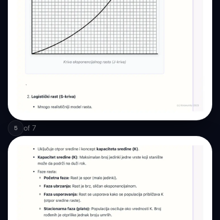
of
7
5