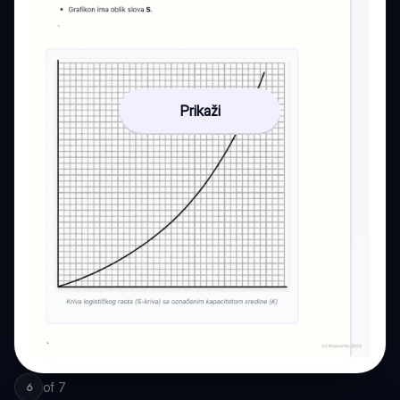
Prikaži
of
7
6