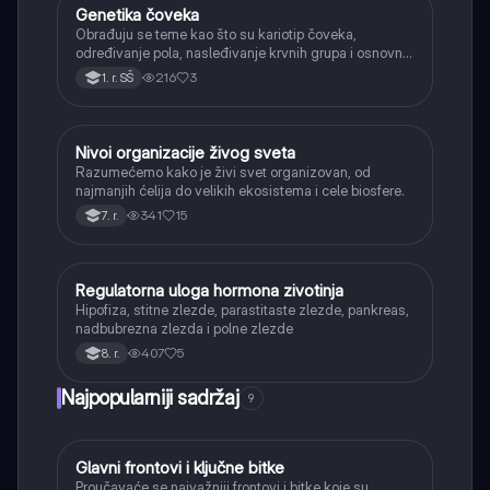
Genetika čoveka
Biologija
Obrađuju se teme kao što su kariotip čoveka,
određivanje pola, nasleđivanje krvnih grupa i osnovni
primeri naslednih bolesti.
216
3
1. r. SŠ
Nivoi organizacije živog sveta
Biologija
Razumećemo kako je živi svet organizovan, od
najmanjih ćelija do velikih ekosistema i cele biosfere.
341
15
7. r.
Regulatorna uloga hormona zivotinja
Biologija
Hipofiza, stitne zlezde, parastitaste zlezde, pankreas,
nadbubrezna zlezda i polne zlezde
407
5
8. r.
Najpopularniji sadržaj
9
Glavni frontovi i ključne bitke
Istorija
Proučavaće se najvažniji frontovi i bitke koje su