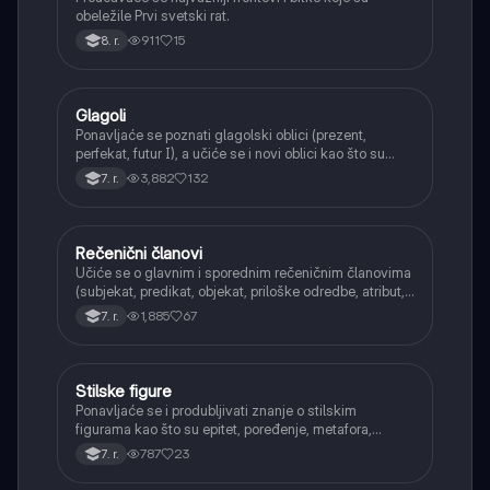
obeležile Prvi svetski rat.
911
15
8. r.
Glagoli
Srpski jezik
Ponavljaće se poznati glagolski oblici (prezent,
perfekat, futur I), a učiće se i novi oblici kao što su
aorist, imperfekat, pluskvamperfekat, futur II, kao i
3,882
132
7. r.
glagolski prilozi i pridevi.
Rečenični članovi
Srpski jezik
Učiće se o glavnim i sporednim rečeničnim članovima
(subjekat, predikat, objekat, priloške odredbe, atribut,
apozicija) i njihovoj funkciji.
1,885
67
7. r.
Stilske figure
Srpski jezik
Ponavljaće se i produbljivati znanje o stilskim
figurama kao što su epitet, poređenje, metafora,
personifikacija, hiperbola, onomatopeja, aliteracija i
787
23
7. r.
asonanca, razumevajući njihovu ulogu u tekstu.