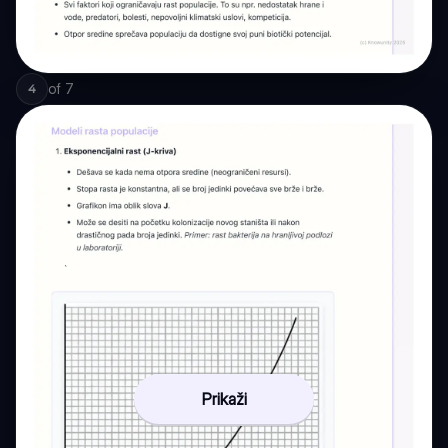
of
7
4
Prikaži