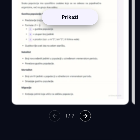
Prikaži
1
/
7