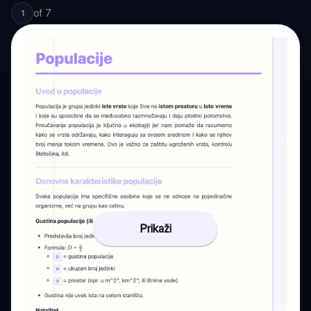
of
7
1
Prikaži