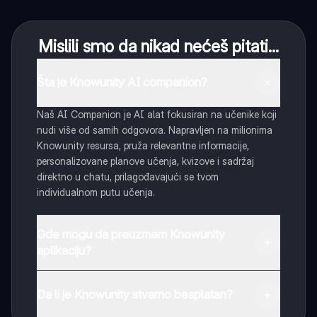
Mislili smo da nikad nećeš pitati...
Šta je Knowunity AI companion?
Naš AI Companion je AI alat fokusiran na učenike koji
nudi više od samih odgovora. Napravljen na milionima
Knowunity resursa, pruža relevantne informacije,
personalizovane planove učenja, kvizove i sadržaj
direktno u chatu, prilagođavajući se tvom
individualnom putu učenja.
Gde mogu da preuzmem Knowunity
aplikaciju?
Možeš preuzeti aplikaciju sa Google Play Store-a i
Apple App Store-a.
Da li je Knowunity stvarno besplatan?