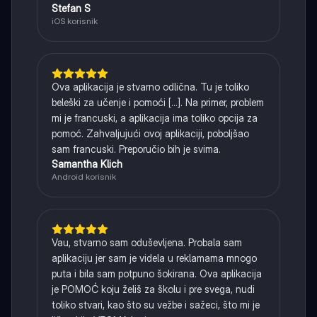
Stefan S
iOS korisnik
Ova aplikacija je stvarno odlična. Tu je toliko
beleški za učenje i pomoći [...]. Na primer, problem
mi je francuski, a aplikacija ima toliko opcija za
pomoć. Zahvaljujući ovoj aplikaciji, poboljšao
sam francuski. Preporučio bih je svima.
Samantha Klich
Android korisnik
Vau, stvarno sam oduševljena. Probala sam
aplikaciju jer sam je videla u reklamama mnogo
puta i bila sam potpuno šokirana. Ova aplikacija
je POMOĆ koju želiš za školu i pre svega, nudi
toliko stvari, kao što su vežbe i sažeci, što mi je