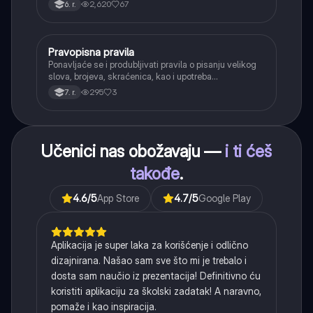
2,620
67
6. r.
(npr. jednačenje suglasnika po zvučnosti i mestu
tvorbe).
Pravopisna pravila
Srpski jezik
Ponavljaće se i produbljivati pravila o pisanju velikog
slova, brojeva, skraćenica, kao i upotreba
interpunkcije, sa posebnim fokusom na zarez u
295
3
7. r.
složenoj rečenici.
Učenici nas obožavaju —
i ti ćeš
takođe
.
4.6
/5
App Store
4.7
/5
Google Play
Aplikacija je super laka za korišćenje i odlično
dizajnirana. Našao sam sve što mi je trebalo i
dosta sam naučio iz prezentacija! Definitivno ću
koristiti aplikaciju za školski zadatak! A naravno,
pomaže i kao inspiracija.