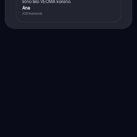
lično bilo VEOMA korisno.
Ana
iOS korisnik