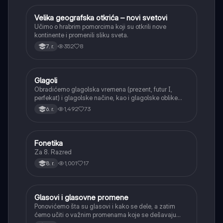
Velika geografska otkrića – novi svetovi
Istorija
Učimo o hrabrim pomorcima koji su otkrili nove
kontinente i promenili sliku sveta.
352
8
7. r.
Glagoli
Srpski jezik
Obradićemo glagolska vremena (prezent, futur I,
perfekat) i glagolske načine, kao i glagolske oblike
(infinitiv, glagolski pridevi i prilozi) i glagolski vid
1,492
73
6. r.
(svršeni i nesvršeni).
Fonetika
Srpski jezik
Za 8. Razred
1,001
17
8. r.
Glasovi i glasovne promene
Srpski jezik
Ponovićemo šta su glasovi i kako se dele, a zatim
ćemo učiti o važnim promenama koje se dešavaju
kada se glasovi nađu jedan pored drugog u rečima