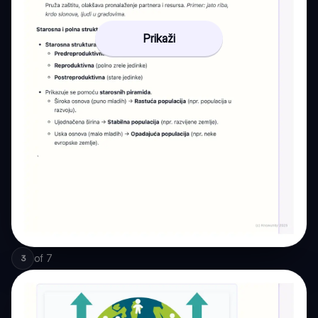
Prikaži
of
7
3