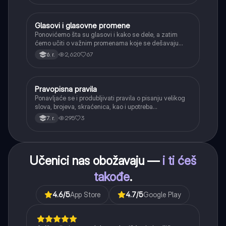
Glasovi i glasovne promene
Srpski jezik
Ponovićemo šta su glasovi i kako se dele, a zatim
ćemo učiti o važnim promenama koje se dešavaju
kada se glasovi nađu jedan pored drugog u rečima
2,620
67
6. r.
(npr. jednačenje suglasnika po zvučnosti i mestu
tvorbe).
Pravopisna pravila
Srpski jezik
Ponavljaće se i produbljivati pravila o pisanju velikog
slova, brojeva, skraćenica, kao i upotreba
interpunkcije, sa posebnim fokusom na zarez u
295
3
7. r.
složenoj rečenici.
Učenici nas obožavaju —
i ti ćeš
takođe
.
4.6
/5
App Store
4.7
/5
Google Play