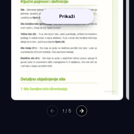
Prikaži
1
/
5