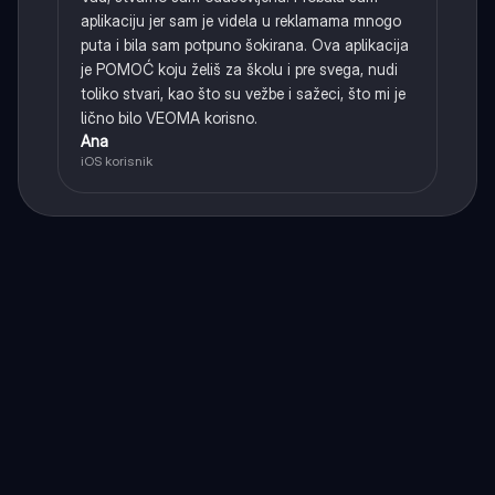
aplikaciju jer sam je videla u reklamama mnogo
puta i bila sam potpuno šokirana. Ova aplikacija
je POMOĆ koju želiš za školu i pre svega, nudi
toliko stvari, kao što su vežbe i sažeci, što mi je
lično bilo VEOMA korisno.
Ana
iOS korisnik