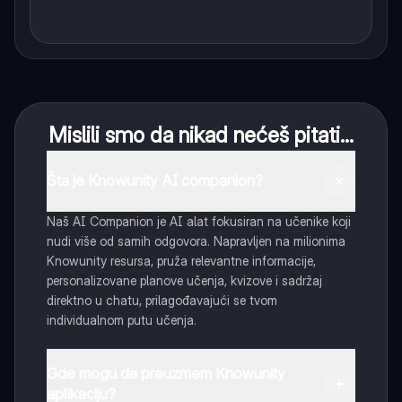
Mislili smo da nikad nećeš pitati...
Šta je Knowunity AI companion?
Naš AI Companion je AI alat fokusiran na učenike koji
nudi više od samih odgovora. Napravljen na milionima
Knowunity resursa, pruža relevantne informacije,
personalizovane planove učenja, kvizove i sadržaj
direktno u chatu, prilagođavajući se tvom
individualnom putu učenja.
Gde mogu da preuzmem Knowunity
aplikaciju?