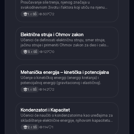
Proučavanje sile trenja, njenog značaja u
svakodnevnom životu i faktora koji utiču na njenu
veličinu.
307
2
1. r. SŠ
Električna struja i Ohmov zakon
Fizika
Učenici će definisati električnu struju, smer struje,
jačinu struje i primeniti Ohmov zakon za deo i celo
kolo.
127
0
3. r. SŠ
Mehanička energija – kinetička i potencijalna
Fizika
Učenje o kinetičkoj energiji (energiji kretanja) i
potencijalnoj energiji (gravitacionoj i elastičnoj).
142
2
1. r. SŠ
Kondenzatori i Kapacitet
Fizika
Učenici će naučiti o kondenzatorima kao uređajima za
skladištenje električne energije, njihovom kapacitetu i
načinima vezivanja (serijski i paralelno).
114
1
2. r. SŠ