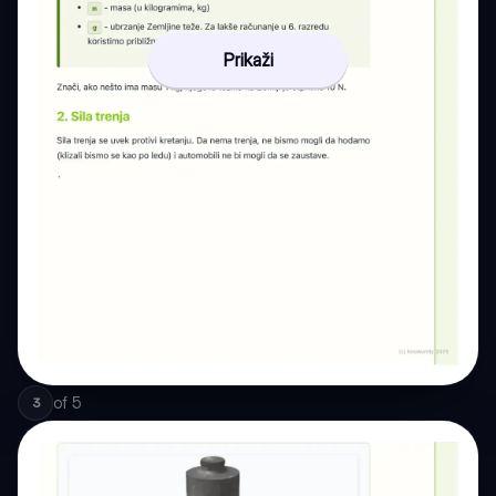
Prikaži
of
5
3