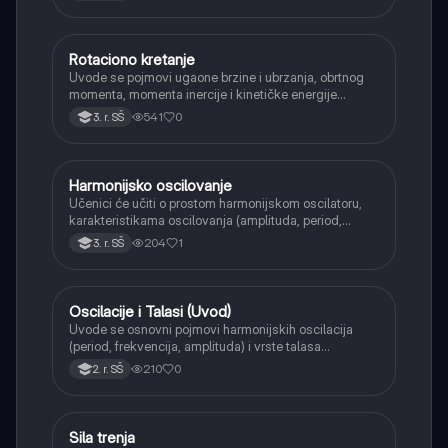
Rotaciono kretanje
Fizika
Uvode se pojmovi ugaone brzine i ubrzanja, obrtnog
momenta, momenta inercije i kinetičke energije
rotacije.
541
0
3. r. SŠ
Harmonijsko oscilovanje
Fizika
Učenici će učiti o prostom harmonijskom oscilatoru,
karakteristikama oscilovanja (amplituda, period,
frekvencija) i primerima poput klatna i sistema opruga-
204
1
3. r. SŠ
masa.
Oscilacije i Talasi (Uvod)
Fizika
Uvode se osnovni pojmovi harmonijskih oscilacija
(period, frekvencija, amplituda) i vrste talasa
(transverzalni, longitudinalni), kao i karakteristike
210
0
2. r. SŠ
zvučnih talasa.
Sila trenja
Fizika