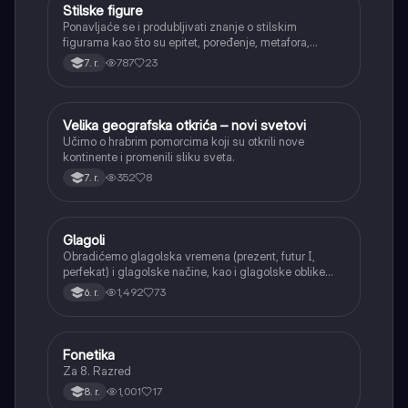
Stilske figure
Srpski jezik
Ponavljaće se i produbljivati znanje o stilskim
figurama kao što su epitet, poređenje, metafora,
personifikacija, hiperbola, onomatopeja, aliteracija i
787
23
7. r.
asonanca, razumevajući njihovu ulogu u tekstu.
Velika geografska otkrića – novi svetovi
Istorija
Učimo o hrabrim pomorcima koji su otkrili nove
kontinente i promenili sliku sveta.
352
8
7. r.
Glagoli
Srpski jezik
Obradićemo glagolska vremena (prezent, futur I,
perfekat) i glagolske načine, kao i glagolske oblike
(infinitiv, glagolski pridevi i prilozi) i glagolski vid
1,492
73
6. r.
(svršeni i nesvršeni).
Fonetika
Srpski jezik
Za 8. Razred
1,001
17
8. r.