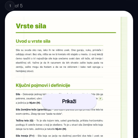
of
5
1
Prikaži