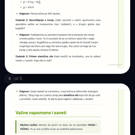
of
5
5