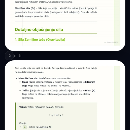
of
5
2