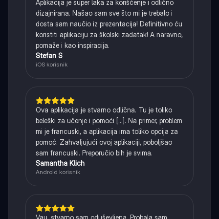
Aplikacija je super laka za korišćenje i odlično
dizajnirana. Našao sam sve što mi je trebalo i
dosta sam naučio iz prezentacija! Definitivno ću
koristiti aplikaciju za školski zadatak! A naravno,
pomaže i kao inspiracija.
Stefan S
iOS korisnik
Ova aplikacija je stvarno odlična. Tu je toliko
beleški za učenje i pomoći [...]. Na primer, problem
mi je francuski, a aplikacija ima toliko opcija za
pomoć. Zahvaljujući ovoj aplikaciji, poboljšao
sam francuski. Preporučio bih je svima.
Samantha Klich
Android korisnik
Vau, stvarno sam oduševljena. Probala sam