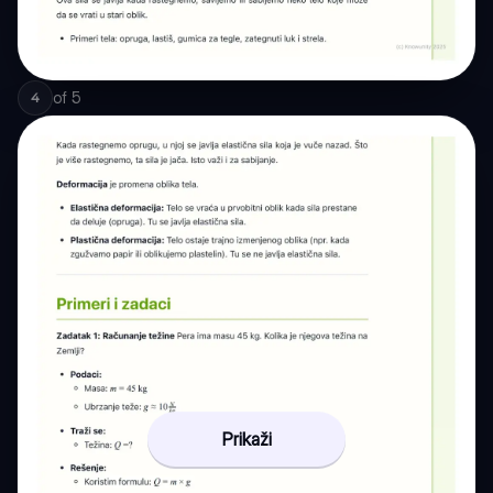
of
5
4
Prikaži