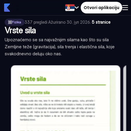
Otvori aplikaciju
337
pregledi
·
Ažurirano
30. јул 2026.
·
5 stranice
Fizika
Vrste sila
Upoznaćemo se sa najvažnijim silama kao što su sila
Zemljine teže (gravitacija), sila trenja i elastična sila, koje
svakodnevno deluju oko nas.