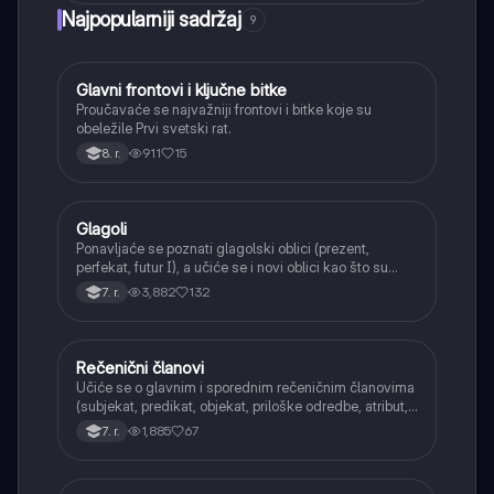
Najpopularniji sadržaj
9
Glavni frontovi i ključne bitke
Istorija
Proučavaće se najvažniji frontovi i bitke koje su
obeležile Prvi svetski rat.
911
15
8. r.
Glagoli
Srpski jezik
Ponavljaće se poznati glagolski oblici (prezent,
perfekat, futur I), a učiće se i novi oblici kao što su
aorist, imperfekat, pluskvamperfekat, futur II, kao i
3,882
132
7. r.
glagolski prilozi i pridevi.
Rečenični članovi
Srpski jezik
Učiće se o glavnim i sporednim rečeničnim članovima
(subjekat, predikat, objekat, priloške odredbe, atribut,
apozicija) i njihovoj funkciji.
1,885
67
7. r.