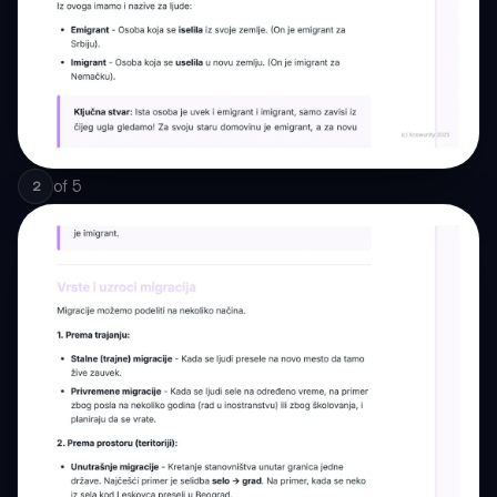
of
5
2