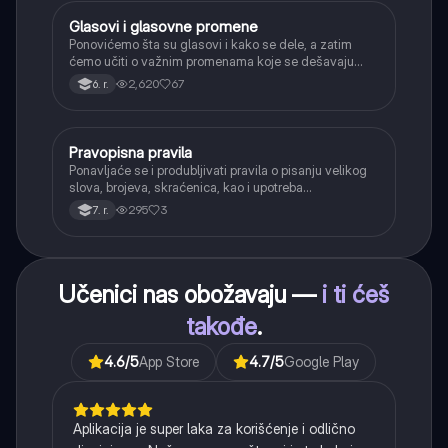
Glasovi i glasovne promene
Srpski jezik
Ponovićemo šta su glasovi i kako se dele, a zatim
ćemo učiti o važnim promenama koje se dešavaju
kada se glasovi nađu jedan pored drugog u rečima
2,620
67
6. r.
(npr. jednačenje suglasnika po zvučnosti i mestu
tvorbe).
Pravopisna pravila
Srpski jezik
Ponavljaće se i produbljivati pravila o pisanju velikog
slova, brojeva, skraćenica, kao i upotreba
interpunkcije, sa posebnim fokusom na zarez u
295
3
7. r.
složenoj rečenici.
Učenici nas obožavaju —
i ti ćeš
takođe
.
4.6
/5
App Store
4.7
/5
Google Play
Aplikacija je super laka za korišćenje i odlično