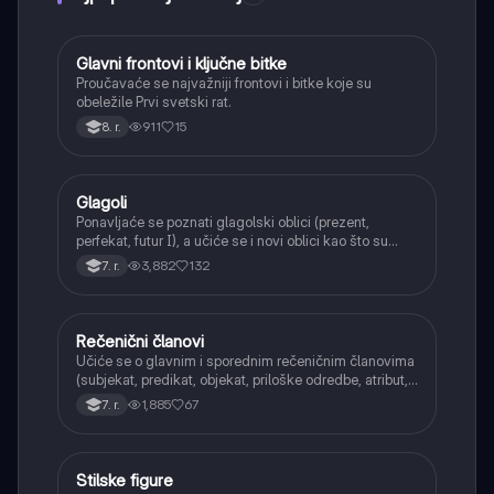
Glavni frontovi i ključne bitke
Istorija
Proučavaće se najvažniji frontovi i bitke koje su
obeležile Prvi svetski rat.
911
15
8. r.
Glagoli
Srpski jezik
Ponavljaće se poznati glagolski oblici (prezent,
perfekat, futur I), a učiće se i novi oblici kao što su
aorist, imperfekat, pluskvamperfekat, futur II, kao i
3,882
132
7. r.
glagolski prilozi i pridevi.
Rečenični članovi
Srpski jezik
Učiće se o glavnim i sporednim rečeničnim članovima
(subjekat, predikat, objekat, priloške odredbe, atribut,
apozicija) i njihovoj funkciji.
1,885
67
7. r.
Stilske figure
Srpski jezik