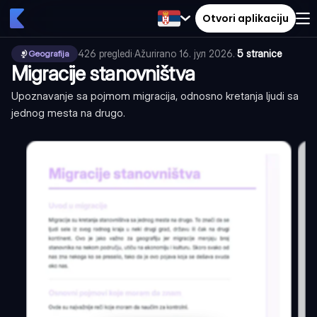
Otvori aplikaciju
426
pregledi
·
Ažurirano
16. јул 2026.
·
5 stranice
Geografija
Migracije stanovništva
Upoznavanje sa pojmom migracija, odnosno kretanja ljudi sa
jednog mesta na drugo.