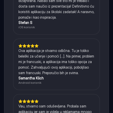
dizajnirana. Našao sam sve što mi je trebalo i
dosta sam naučio iz prezentacija! Definitivno ću
koristiti aplikaciju za školski zadatak! A naravno,
pomaže i kao inspiracija.
Stefan S
iOS korisnik
Ova aplikacija je stvarno odlična. Tu je toliko
beleški za učenje i pomoći [...]. Na primer, problem
mi je francuski, a aplikacija ima toliko opcija za
pomoć. Zahvaljujući ovoj aplikaciji, poboljšao
sam francuski. Preporučio bih je svima.
Samantha Klich
Android korisnik
Vau, stvarno sam oduševljena. Probala sam
aplikaciju jer sam je videla u reklamama mnogo