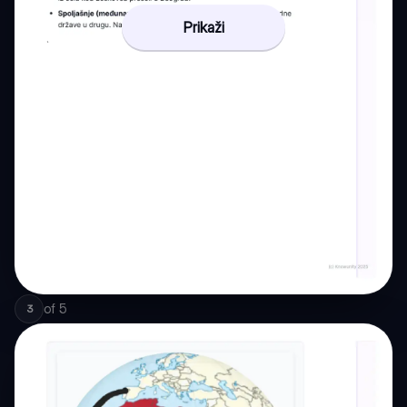
Prikaži
of
5
3