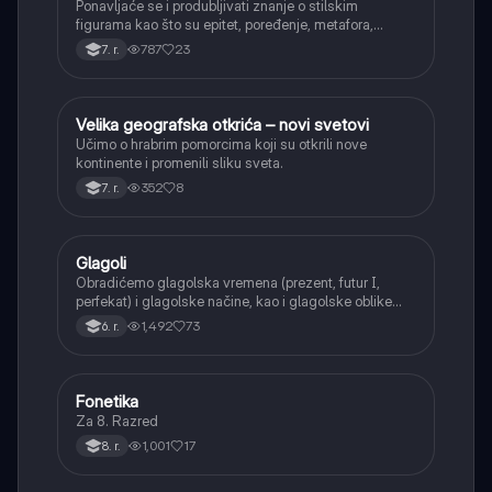
Ponavljaće se i produbljivati znanje o stilskim
figurama kao što su epitet, poređenje, metafora,
personifikacija, hiperbola, onomatopeja, aliteracija i
787
23
7. r.
asonanca, razumevajući njihovu ulogu u tekstu.
Velika geografska otkrića – novi svetovi
Istorija
Učimo o hrabrim pomorcima koji su otkrili nove
kontinente i promenili sliku sveta.
352
8
7. r.
Glagoli
Srpski jezik
Obradićemo glagolska vremena (prezent, futur I,
perfekat) i glagolske načine, kao i glagolske oblike
(infinitiv, glagolski pridevi i prilozi) i glagolski vid
1,492
73
6. r.
(svršeni i nesvršeni).
Fonetika
Srpski jezik
Za 8. Razred
1,001
17
8. r.