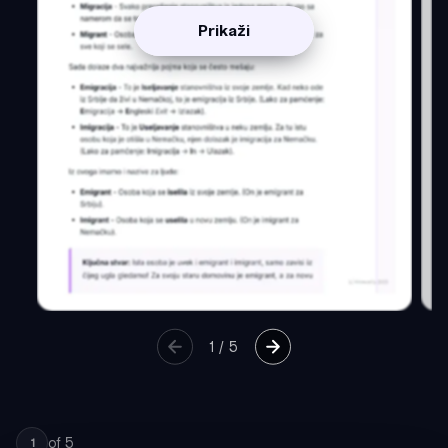
Prikaži
1
/
5
of
5
1