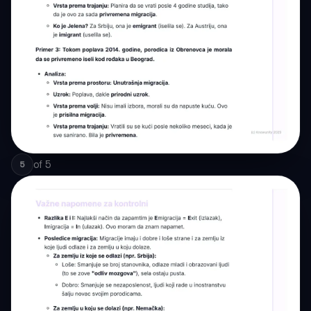
of
5
5