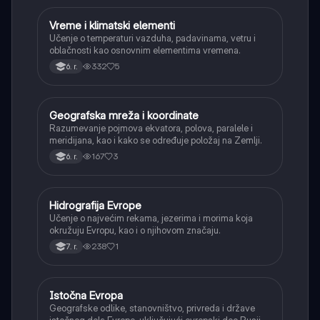
Vreme i klimatski elementi
Geografija
Učenje o temperaturi vazduha, padavinama, vetru i
oblačnosti kao osnovnim elementima vremena.
332
5
6. r.
Geografska mreža i koordinate
Geografija
Razumevanje pojmova ekvatora, polova, paralele i
meridijana, kao i kako se određuje položaj na Zemlji.
167
3
6. r.
Hidrografija Evrope
Geografija
Učenje o najvećim rekama, jezerima i morima koja
okružuju Evropu, kao i o njihovom značaju.
238
1
7. r.
Istočna Evropa
Geografija
Geografske odlike, stanovništvo, privreda i države
istočnog dela Evrope, uključujući evropski deo Rusije,