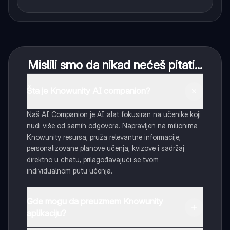
Mislili smo da nikad nećeš pitati...
Šta je Knowunity AI companion?
Naš AI Companion je AI alat fokusiran na učenike koji
nudi više od samih odgovora. Napravljen na milionima
Knowunity resursa, pruža relevantne informacije,
personalizovane planove učenja, kvizove i sadržaj
direktno u chatu, prilagođavajući se tvom
individualnom putu učenja.
Gde mogu da preuzmem Knowunity
aplikaciju?