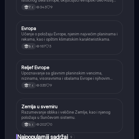
Ukrajinu i Belorusiju.
343
9
7. r.
Evropa
Geografija
Učenje o položaju Evrope, njenim najvećim planinama i
rekama, kao i opštim klimatskim karakteristikama.
187
3
6. r.
Reljef Evrope
Geografija
Upoznavanje sa glavnim planinskim vencima,
nizinama, visoravnima i obalama Evrope i njihovim
nastankom.
335
9
7. r.
Zemlja u svemiru
Geografija
Razumevanje oblika i veličine Zemlje, kao i njenog
položaja u Sunčevom sistemu.
202
0
6. r.
Najpopularniji sadržaj
9