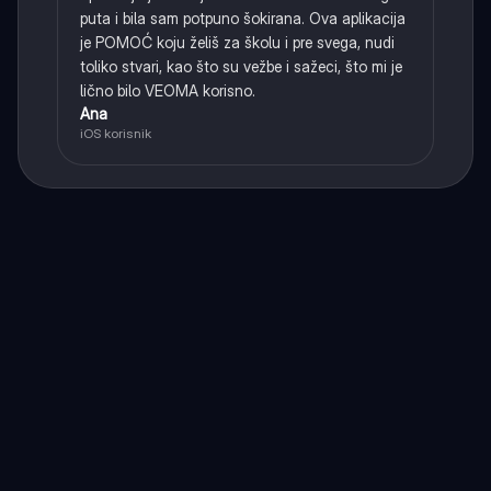
puta i bila sam potpuno šokirana. Ova aplikacija
je POMOĆ koju želiš za školu i pre svega, nudi
toliko stvari, kao što su vežbe i sažeci, što mi je
lično bilo VEOMA korisno.
Ana
iOS korisnik