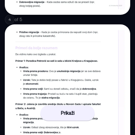
of
5
4
Prikaži