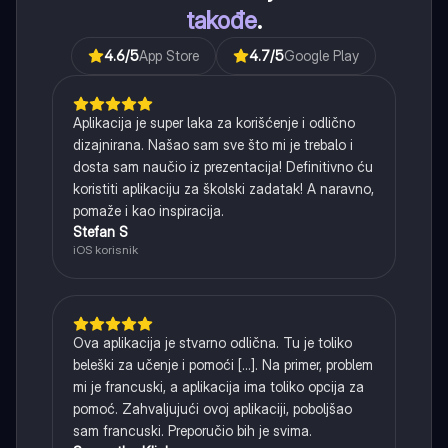
takođe
.
4.6
/5
App Store
4.7
/5
Google Play
Aplikacija je super laka za korišćenje i odlično
dizajnirana. Našao sam sve što mi je trebalo i
dosta sam naučio iz prezentacija! Definitivno ću
koristiti aplikaciju za školski zadatak! A naravno,
pomaže i kao inspiracija.
Stefan S
iOS korisnik
Ova aplikacija je stvarno odlična. Tu je toliko
beleški za učenje i pomoći [...]. Na primer, problem
mi je francuski, a aplikacija ima toliko opcija za
pomoć. Zahvaljujući ovoj aplikaciji, poboljšao
sam francuski. Preporučio bih je svima.