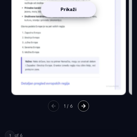
Prikaži
1
/
6
of
6
1