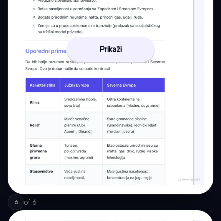
Prikaži
of
6
6