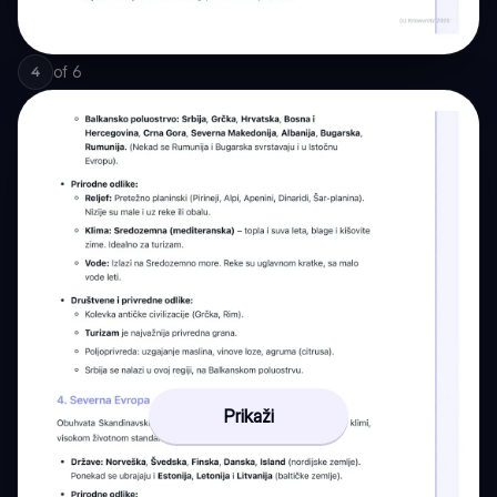
of
6
4
Prikaži