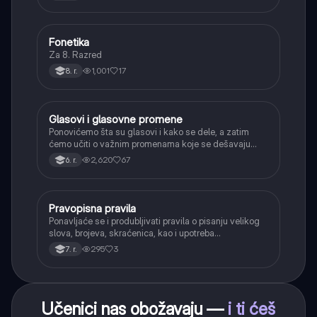
(svršeni i nesvršeni).
Fonetika
Srpski jezik
Za 8. Razred
1,001
17
8. r.
Glasovi i glasovne promene
Srpski jezik
Ponovićemo šta su glasovi i kako se dele, a zatim
ćemo učiti o važnim promenama koje se dešavaju
kada se glasovi nađu jedan pored drugog u rečima
2,620
67
6. r.
(npr. jednačenje suglasnika po zvučnosti i mestu
tvorbe).
Pravopisna pravila
Srpski jezik
Ponavljaće se i produbljivati pravila o pisanju velikog
slova, brojeva, skraćenica, kao i upotreba
interpunkcije, sa posebnim fokusom na zarez u
295
3
7. r.
složenoj rečenici.
Učenici nas obožavaju —
i ti ćeš