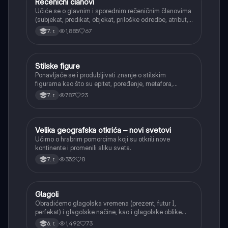
Rečenični članovi
Srpski jezik
Učiće se o glavnim i sporednim rečeničnim članovima
(subjekat, predikat, objekat, priloške odredbe, atribut,
apozicija) i njihovoj funkciji.
1,885
67
7. r.
Stilske figure
Srpski jezik
Ponavljaće se i produbljivati znanje o stilskim
figurama kao što su epitet, poređenje, metafora,
personifikacija, hiperbola, onomatopeja, aliteracija i
787
23
7. r.
asonanca, razumevajući njihovu ulogu u tekstu.
Velika geografska otkrića – novi svetovi
Istorija
Učimo o hrabrim pomorcima koji su otkrili nove
kontinente i promenili sliku sveta.
352
8
7. r.
Glagoli
Srpski jezik
Obradićemo glagolska vremena (prezent, futur I,
perfekat) i glagolske načine, kao i glagolske oblike
(infinitiv, glagolski pridevi i prilozi) i glagolski vid
1,492
73
6. r.