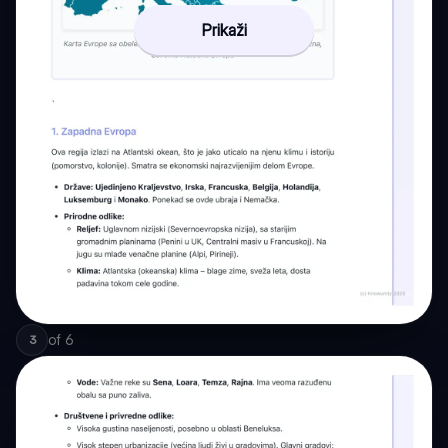
Prikaži
of
6
3