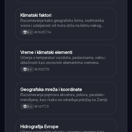
Klimatski faktori
Geografija
Razumevanje kako geografska širina, nadmorska
visina i udaljenost od mora utiču na klimu nekog
područja.
363
14
6. r.
Vreme i klimatski elementi
Geografija
Učenje o temperaturi vazduha, padavinama, vetru i
oblačnosti kao osnovnim elementima vremena.
332
5
6. r.
Geografska mreža i koordinate
Geografija
Razumevanje pojmova ekvatora, polova, paralele i
meridijana, kao i kako se određuje položaj na Zemlji.
167
3
6. r.
Hidrografija Evrope
Geografija
Učenje o najvećim rekama, jezerima i morima koja