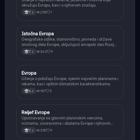
okružuju Evropu, kao i o njihovom značaju.
238
1
7. r.
Istočna Evropa
Geografija
Geografske odlike, stanovništvo, privreda i države
istočnog dela Evrope, uključujući evropski deo Rusije,
Ukrajinu i Belorusiju.
343
9
7. r.
Evropa
Geografija
Učenje o položaju Evrope, njenim najvećim planinama i
rekama, kao i opštim klimatskim karakteristikama.
187
3
6. r.
Reljef Evrope
Geografija
Upoznavanje sa glavnim planinskim vencima,
nizinama, visoravnima i obalama Evrope i njihovim
nastankom.
335
9
7. r.