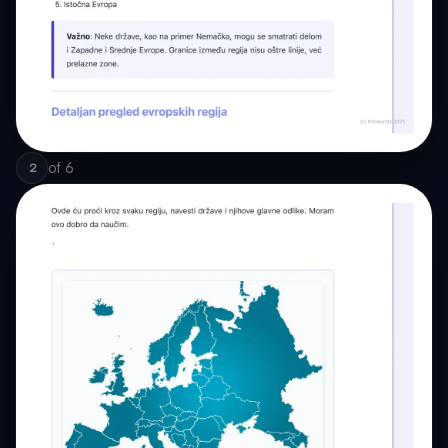
of
6
2