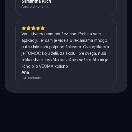
Samantha Klich
Android korisnik
Vau, stvarno sam oduševljena. Probala sam
aplikaciju jer sam je videla u reklamama mnogo
puta i bila sam potpuno šokirana. Ova aplikacija
je POMOĆ koju želiš za školu i pre svega, nudi
toliko stvari, kao što su vežbe i sažeci, što mi je
lično bilo VEOMA korisno.
Ana
iOS korisnik