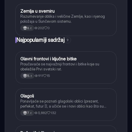
Zemlja u svemiru
Geografija
Razumevanje oblika i veličine Zemlje, kao i njenog
položaja u Sunčevom sistemu.
202
0
6. r.
Najpopularniji sadržaj
9
Glavni frontovi i ključne bitke
Istorija
Proučavaće se najvažniji frontovi i bitke koje su
obeležile Prvi svetski rat.
911
15
8. r.
Glagoli
Srpski jezik
Ponavljaće se poznati glagolski oblici (prezent,
perfekat, futur I), a učiće se i novi oblici kao što su
aorist, imperfekat, pluskvamperfekat, futur II, kao i
3,882
132
7. r.
glagolski prilozi i pridevi.