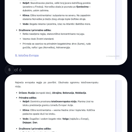
of
6
5