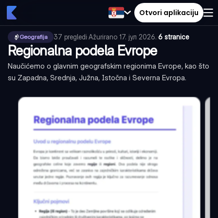
Otvori aplikaciju
37
pregledi
·
Ažurirano
17. јул 2026.
·
6 stranice
Geografija
Regionalna podela Evrope
Naučićemo o glavnim geografskim regionima Evrope, kao što
su Zapadna, Srednja, Južna, Istočna i Severna Evropa.