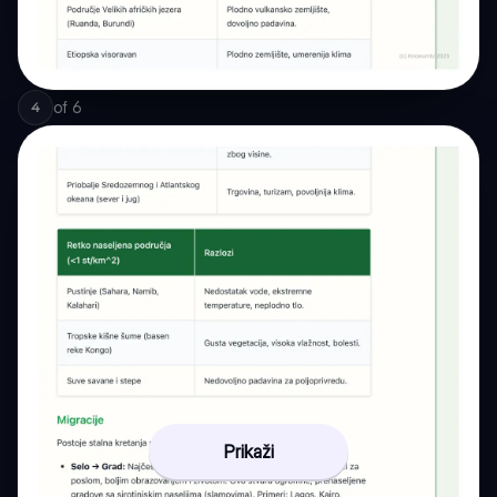
of
6
4
Prikaži