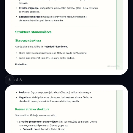
of
6
5