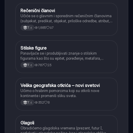
Rečenični članovi
Srpski jezik
Učiće se o glavnim i sporednim rečeničnim članovima
(subjekat, predikat, objekat, priloške odredbe, atribut,
apozicija) i njihovoj funkciji.
1,885
67
7. r.
Stilske figure
Srpski jezik
Ponavljaće se i produbljivati znanje o stilskim
figurama kao što su epitet, poređenje, metafora,
personifikacija, hiperbola, onomatopeja, aliteracija i
787
23
7. r.
asonanca, razumevajući njihovu ulogu u tekstu.
Velika geografska otkrića – novi svetovi
Istorija
Učimo o hrabrim pomorcima koji su otkrili nove
kontinente i promenili sliku sveta.
352
8
7. r.
Glagoli
Srpski jezik
Obradićemo glagolska vremena (prezent, futur I,