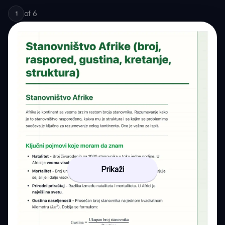
of
6
1
Prikaži