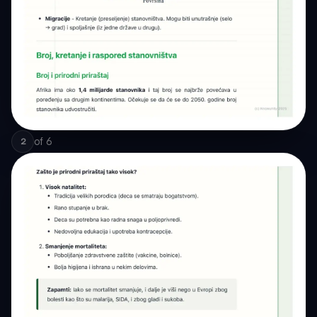
of
6
2