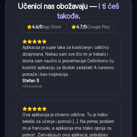
Učenici nas obožavaju —
i ti ćeš
takođe
.
4.6
/5
App Store
4.7
/5
Google Play
Aplikacija je super laka za korišćenje i odlično
dizajnirana. Našao sam sve što mi je trebalo i
dosta sam naučio iz prezentacija! Definitivno ću
koristiti aplikaciju za školski zadatak! A naravno,
pomaže i kao inspiracija.
Stefan S
iOS korisnik
Ova aplikacija je stvarno odlična. Tu je toliko
beleški za učenje i pomoći [...]. Na primer, problem
mi je francuski, a aplikacija ima toliko opcija za
pomoć. Zahvaljujući ovoj aplikaciji, poboljšao