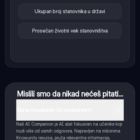
Ukupan broj stanovnika u državi
Prosečan životni vek stanovništva
Mislili smo da nikad nećeš pitati...
Šta je Knowunity AI companion?
Naš AI Companion je AI alat fokusiran na učenike koji
nudi više od samih odgovora. Napravljen na milionima
Knowunity resursa, pruža relevantne informacije,