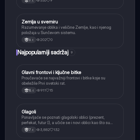
335
9
7. r.
Zemlja u svemiru
Geografija
Razumevanje oblika i veličine Zemlje, kao i njenog
položaja u Sunčevom sistemu.
202
0
6. r.
Najpopularniji sadržaj
9
Glavni frontovi i ključne bitke
Istorija
Proučavaće se najvažniji frontovi i bitke koje su
obeležile Prvi svetski rat.
911
15
8. r.
Glagoli
Srpski jezik
Ponavljaće se poznati glagolski oblici (prezent,
perfekat, futur I), a učiće se i novi oblici kao što su
aorist, imperfekat, pluskvamperfekat, futur II, kao i
3,882
132
7. r.
glagolski prilozi i pridevi.