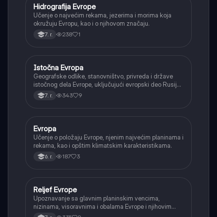
Hidrografija Evrope
Geografija
Učenje o najvećim rekama, jezerima i morima koja
okružuju Evropu, kao i o njihovom značaju.
238
1
7. r.
Istočna Evropa
Geografija
Geografske odlike, stanovništvo, privreda i države
istočnog dela Evrope, uključujući evropski deo Rusije,
Ukrajinu i Belorusiju.
343
9
7. r.
Evropa
Geografija
Učenje o položaju Evrope, njenim najvećim planinama i
rekama, kao i opštim klimatskim karakteristikama.
187
3
6. r.
Reljef Evrope
Geografija
Upoznavanje sa glavnim planinskim vencima,
nizinama, visoravnima i obalama Evrope i njihovim
nastankom.