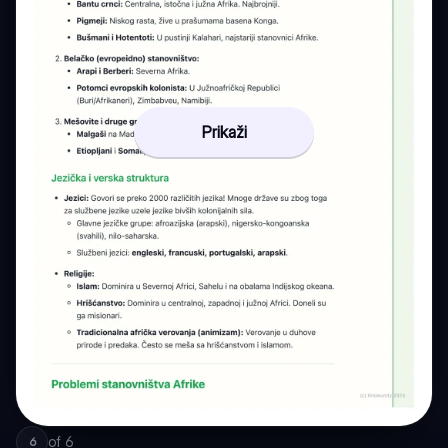
Prikaži
of
6
6