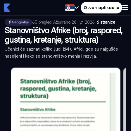
Otvori aplikaciju
63
pregledi
·
Ažurirano
28. јул 2026.
·
6 stranice
Geografija
Stanovništvo Afrike (broj, raspored,
gustina, kretanje, struktura)
Učenici će saznati koliko ljudi živi u Africi, gde su najgušće
naseljeni i kako se stanovništvo menja i razvija.