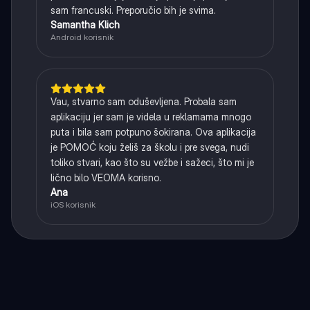
sam francuski. Preporučio bih je svima.
Samantha Klich
Android korisnik
Vau, stvarno sam oduševljena. Probala sam
aplikaciju jer sam je videla u reklamama mnogo
puta i bila sam potpuno šokirana. Ova aplikacija
je POMOĆ koju želiš za školu i pre svega, nudi
toliko stvari, kao što su vežbe i sažeci, što mi je
lično bilo VEOMA korisno.
Ana
iOS korisnik