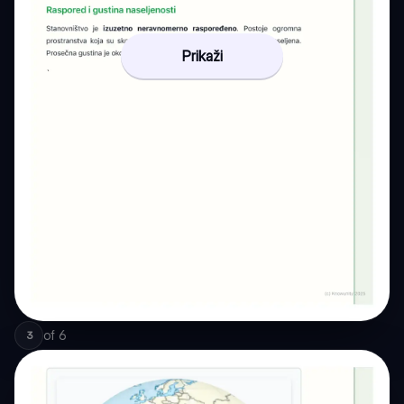
Prikaži
of
6
3