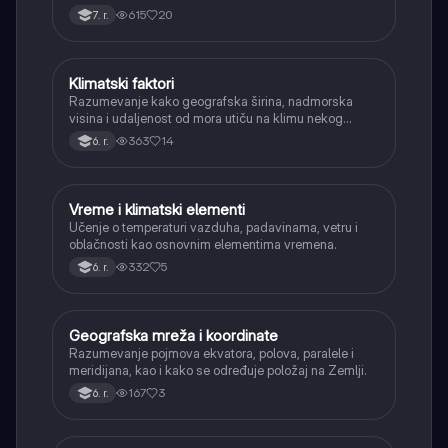
određuju.
615
20
7. r.
Klimatski faktori
Geografija
Razumevanje kako geografska širina, nadmorska
visina i udaljenost od mora utiču na klimu nekog
područja.
363
14
6. r.
Vreme i klimatski elementi
Geografija
Učenje o temperaturi vazduha, padavinama, vetru i
oblačnosti kao osnovnim elementima vremena.
332
5
6. r.
Geografska mreža i koordinate
Geografija
Razumevanje pojmova ekvatora, polova, paralele i
meridijana, kao i kako se određuje položaj na Zemlji.
167
3
6. r.