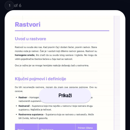
of
6
1
Prikaži