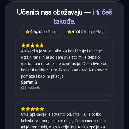
Učenici nas obožavaju —
i ti ćeš
takođe
.
4.6
/5
App Store
4.7
/5
Google Play
Aplikacija je super laka za korišćenje i odlično
dizajnirana. Našao sam sve što mi je trebalo i
dosta sam naučio iz prezentacija! Definitivno ću
koristiti aplikaciju za školski zadatak! A naravno,
pomaže i kao inspiracija.
Stefan S
iOS korisnik
Ova aplikacija je stvarno odlična. Tu je toliko
beleški za učenje i pomoći [...]. Na primer, problem
mi je francuski, a aplikacija ima toliko opcija za