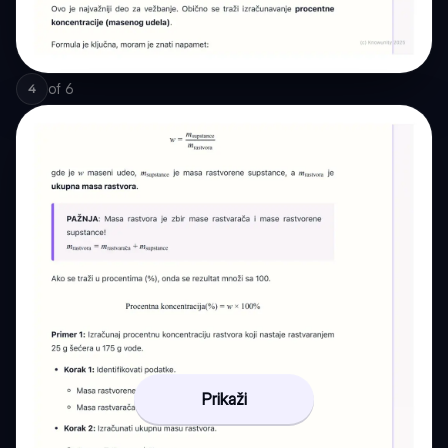
of
6
4
Prikaži