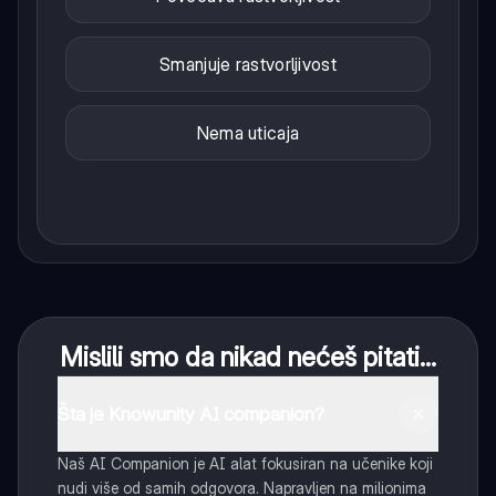
Smanjuje rastvorljivost
Nema uticaja
Mislili smo da nikad nećeš pitati...
Šta je Knowunity AI companion?
Naš AI Companion je AI alat fokusiran na učenike koji
nudi više od samih odgovora. Napravljen na milionima