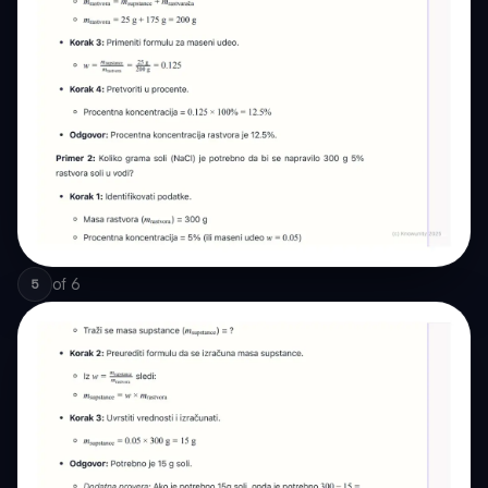
of
6
5