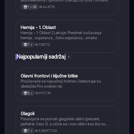
biomolekulima i njihovom značaju za život i ishranu.
443
5
1. r. SŠ
Hemija - 1. Oblast
Hemija
Hemija - 1. Oblast | Lekcije: Predmet izučavanja
hemije , supstanca , čista supstanca , smeša .
738
2
7. r.
Najpopularniji sadržaj
9
Glavni frontovi i ključne bitke
Istorija
Proučavaće se najvažniji frontovi i bitke koje su
obeležile Prvi svetski rat.
911
15
8. r.
Glagoli
Srpski jezik
Ponavljaće se poznati glagolski oblici (prezent,
perfekat, futur I), a učiće se i novi oblici kao što su
aorist, imperfekat, pluskvamperfekat, futur II, kao i
3,882
132
7. r.