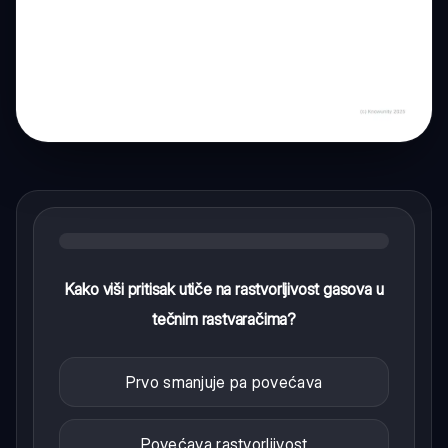
Kako viši pritisak utiče na rastvorljivost gasova u
tečnim rastvaračima?
Prvo smanjuje pa povećava
Povećava rastvorljivost