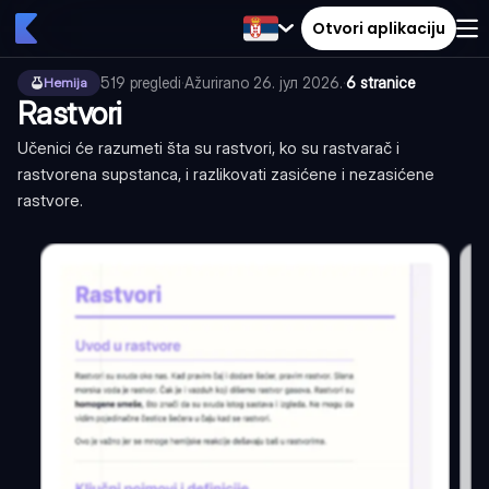
Otvori aplikaciju
519
pregledi
·
Ažurirano
26. јул 2026.
·
6 stranice
Hemija
Rastvori
Učenici će razumeti šta su rastvori, ko su rastvarač i
rastvorena supstanca, i razlikovati zasićene i nezasićene
rastvore.