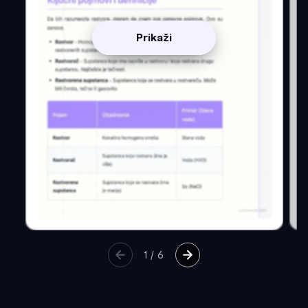
Prikaži
1
/
6