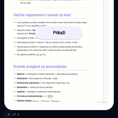
Prikaži
of
6
6