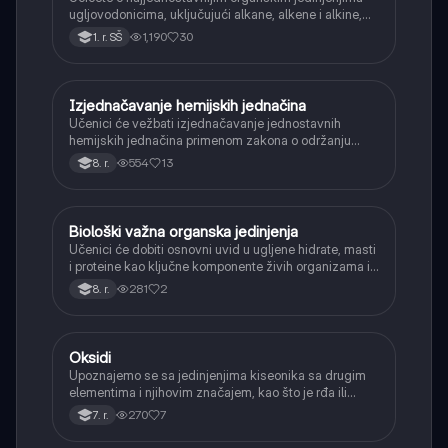
ugljovodonicima, uključujući alkane, alkene i alkine,
njihove opšte formule i osnovnu nomenklaturu.
1,190
30
1. r. SŠ
Izjednačavanje hemijskih jednačina
Hemija
Učenici će vežbati izjednačavanje jednostavnih
hemijskih jednačina primenom zakona o održanju
mase, osiguravajući isti broj atoma sa obe strane.
554
13
8. r.
Biološki važna organska jedinjenja
Hemija
Učenici će dobiti osnovni uvid u ugljene hidrate, masti
i proteine kao ključne komponente živih organizama i
njihovu ulogu.
281
2
8. r.
Oksidi
Hemija
Upoznajemo se sa jedinjenjima kiseonika sa drugim
elementima i njihovim značajem, kao što je rđa ili
ugljen-dioksid.
270
7
7. r.