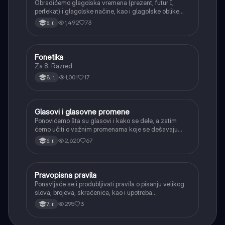
Obradićemo glagolska vremena (prezent, futur I,
perfekat) i glagolske načine, kao i glagolske oblike
(infinitiv, glagolski pridevi i prilozi) i glagolski vid
1,492
73
6. r.
(svršeni i nesvršeni).
Fonetika
Srpski jezik
Za 8. Razred
1,001
17
8. r.
Glasovi i glasovne promene
Srpski jezik
Ponovićemo šta su glasovi i kako se dele, a zatim
ćemo učiti o važnim promenama koje se dešavaju
kada se glasovi nađu jedan pored drugog u rečima
2,620
67
6. r.
(npr. jednačenje suglasnika po zvučnosti i mestu
tvorbe).
Pravopisna pravila
Srpski jezik
Ponavljaće se i produbljivati pravila o pisanju velikog
slova, brojeva, skraćenica, kao i upotreba
interpunkcije, sa posebnim fokusom na zarez u
295
3
7. r.
složenoj rečenici.