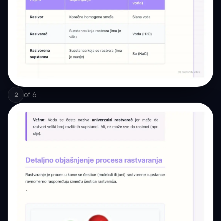
of
6
2