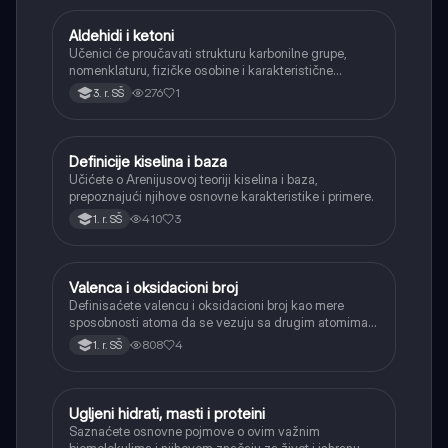
Aldehidi i ketoni
Hemija
Učenici će proučavati strukturu karbonilne grupe,
nomenklaturu, fizičke osobine i karakteristične
reakcije aldehida i ketona (adicija, oksidacija
276
1
3. r. SŠ
aldehida, redukcija).
Definicije kiselina i baza
Hemija
Učićete o Arenijusovoj teoriji kiselina i baza,
prepoznajući njihove osnovne karakteristike i primere.
410
3
1. r. SŠ
Valenca i oksidacioni broj
Hemija
Definisaćete valencu i oksidacioni broj kao mere
sposobnosti atoma da se vezuju sa drugim atomima u
hemijskim jedinjenjima.
808
4
1. r. SŠ
Ugljeni hidrati, masti i proteini
Hemija
Saznaćete osnovne pojmove o ovim važnim