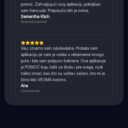
pomoć. Zahvaljujući ovoj aplikaciji, poboljšao
sam francuski. Preporučio bih je svima.
Samantha Klich
Android korisnik
Vau, stvarno sam oduševljena. Probala sam
aplikaciju jer sam je videla u reklamama mnogo
puta i bila sam potpuno šokirana. Ova aplikacija
je POMOĆ koju želiš za školu i pre svega, nudi
toliko stvari, kao što su vežbe i sažeci, što mi je
lično bilo VEOMA korisno.
Ana
iOS korisnik