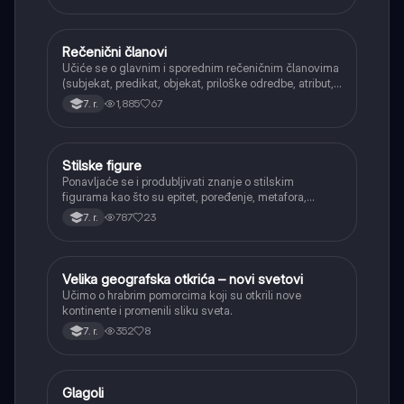
glagolski prilozi i pridevi.
Rečenični članovi
Srpski jezik
Učiće se o glavnim i sporednim rečeničnim članovima
(subjekat, predikat, objekat, priloške odredbe, atribut,
apozicija) i njihovoj funkciji.
1,885
67
7. r.
Stilske figure
Srpski jezik
Ponavljaće se i produbljivati znanje o stilskim
figurama kao što su epitet, poređenje, metafora,
personifikacija, hiperbola, onomatopeja, aliteracija i
787
23
7. r.
asonanca, razumevajući njihovu ulogu u tekstu.
Velika geografska otkrića – novi svetovi
Istorija
Učimo o hrabrim pomorcima koji su otkrili nove
kontinente i promenili sliku sveta.
352
8
7. r.
Glagoli
Srpski jezik