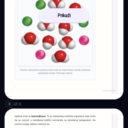
Prikaži
of
6
3