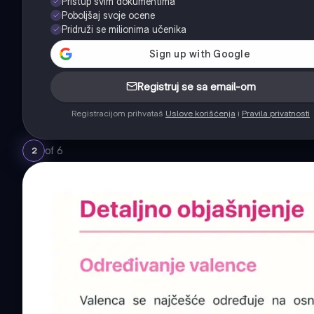
Pristup svim dokumentima
Poboljšaj svoje ocene
Pridruži se milionima učenika
Registruj se sa email-om
Registracijom prihvataš
Uslove korišćenja
i
Pravila privatnosti
of
6
2