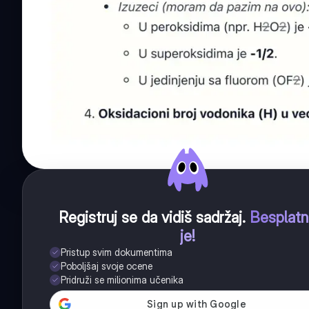
Registruj se da vidiš sadržaj
.
Besplat
je!
Pristup svim dokumentima
Poboljšaj svoje ocene
Pridruži se milionima učenika