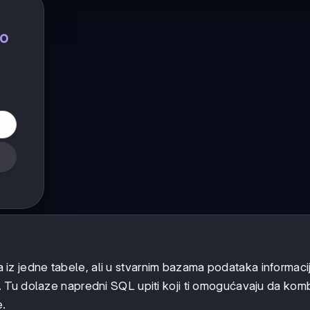
no
 iz jedne tabele, ali u stvarnim bazama podataka informaci
 Tu dolaze napredni SQL upiti koji ti omogućavaju da kom
e.