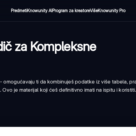
Predmeti
Knowunity AI
Program za kreatore
Više
Knowunity Pro
dič za Kompleksne
- omogućavaju ti da kombinuješ podatke iz više tabela, pr
 je materijal koji ćeš definitivno imati na ispitu i koristiti.