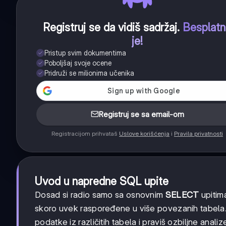
Registruj se da vidiš sadržaj
.
Besplat
je!
Pristup svim dokumentima
Poboljšaj svoje ocene
Pridruži se milionima učenika
Registruj se sa email-om
Registracijom prihvataš
Uslove korišćenja
i
Pravila privatnosti
Uvod u napredne SQL upite
Dosad si radio samo sa osnovnim
SELECT
upitima
skoro uvek raspoređene u više povezanih tabela.
podatke iz različitih tabela i praviš ozbiljne analiz