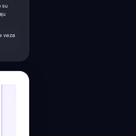
o su
aju
je veza