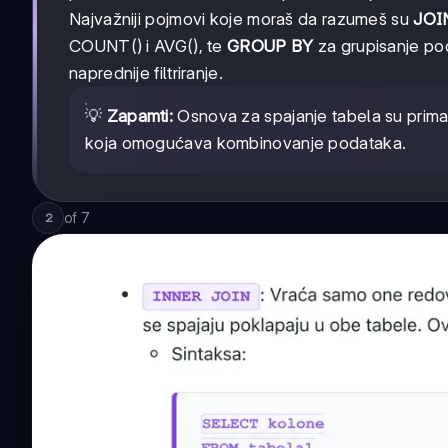
Najvažniji pojmovi koje moraš da razumeš su
JOIN
COUNT() i AVG(), te
GROUP BY
za grupisanje po
naprednije filtriranje.
💡
Zapamti:
Osnova za spajanje tabela su primarni
koja omogućava kombinovanje podataka.
of
7
2