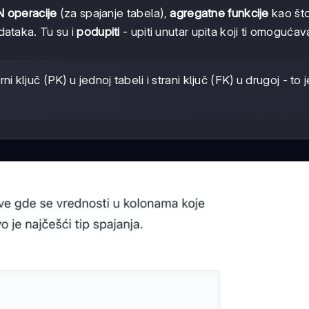
 operacije
(za spajanje tabela),
agregatne funkcije
kao št
dataka. Tu su i
podupiti
- upiti unutar upita koji ti omogućav
 ključ (PK) u jednoj tabeli i strani ključ (FK) u drugoj - to 