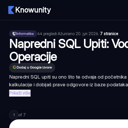
Knowunity
44
pregledi
·
Ažurirano
20. јул 2026.
·
7 stranice
Informatika
Napredni SQL Upiti: Vo
Operacije
Dodaj u Google izvore
Napredni SQL upiti su ono što te odvaja od početnika 
kalkulacije i dobijaš prave odgovore iz baze podataka. Ovo
Prikaži više
of
7
1