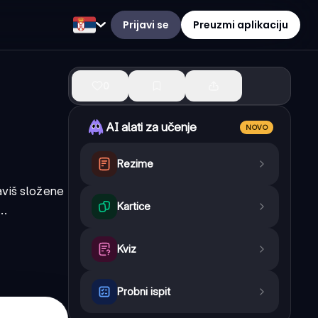
Prijavi se
Preuzmi aplikaciju
0
AI alati za učenje
NOVO
Rezime
aviš složene
Kartice
..
Kviz
Probni ispit