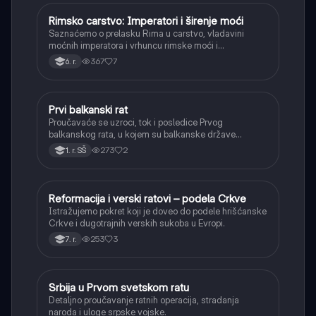
Rimsko carstvo: Imperatori i širenje moći
Istorija
Saznaćemo o prelasku Rima u carstvo, vladavini
moćnih imperatora i vrhuncu rimske moći i
teritorijalnog širenja.
367
7
6. r.
Prvi balkanski rat
Istorija
Proučavaće se uzroci, tok i posledice Prvog
balkanskog rata, u kojem su balkanske države
oslobodile veći deo teritorija od Osmanskog carstva.
273
2
1. r. SŠ
Reformacija i verski ratovi – podela Crkve
Istorija
Istražujemo pokret koji je doveo do podele hrišćanske
Crkve i dugotrajnih verskih sukoba u Evropi.
253
3
7. r.
Srbija u Prvom svetskom ratu
Istorija
Detaljno proučavanje ratnih operacija, stradanja
naroda i uloge srpske vojske.