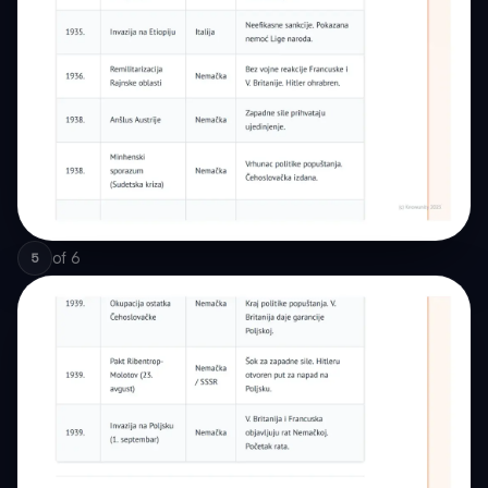
of
6
5