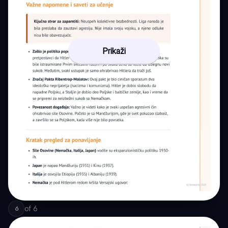
Prikaži
of
6
6