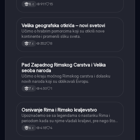
911
15
8. r.
Velika geografska otkrića – novi svetovi
Istorija
Učimo o hrabrim pomorcima koji su otkrili nove
kontinente i promenili sliku sveta.
352
8
7. r.
Pad Zapadnog Rimskog Carstva i Velika
Istorija
seoba naroda
Učimo o kraju moćnog Rimskog carstva i dolasku
novih naroda koji su oblikovali Evropu.
430
1
7. r.
Osnivanje Rima i Rimsko kraljevstvo
Istorija
Upoznaćemo se sa legendama o nastanku Rima i
periodom kada su njime vladali kraljevi, pre nego što
je postao republika.
418
4
6. r.