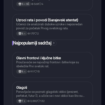
368
4
3. r. SŠ
Uzroci rata i povodi (Sarajevski atentat)
Istorija
Učenici će analizirati duboke uzroke i neposredan
povod za početak Prvog svetskog rata.
175
2
8. r.
Najpopularniji sadržaj
9
Glavni frontovi i ključne bitke
Istorija
Proučavaće se najvažniji frontovi i bitke koje su
obeležile Prvi svetski rat.
911
15
8. r.
Glagoli
Srpski jezik
Ponavljaće se poznati glagolski oblici (prezent,
perfekat, futur I), a učiće se i novi oblici kao što su
aorist, imperfekat, pluskvamperfekat, futur II, kao i
3,882
132
7. r.
glagolski prilozi i pridevi.