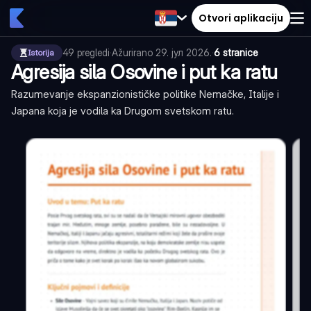
Otvori aplikaciju
49
pregledi
·
Ažurirano
29. јул 2026.
·
6 stranice
Istorija
Agresija sila Osovine i put ka ratu
Razumevanje ekspanzionističke politike Nemačke, Italije i
Japana koja je vodila ka Drugom svetskom ratu.