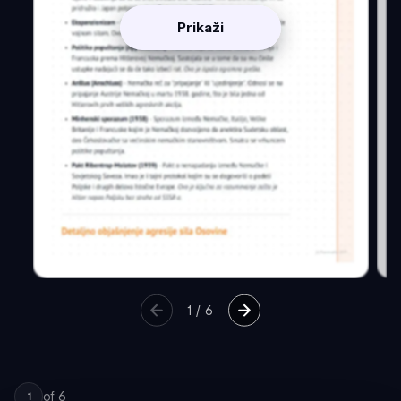
Prikaži
1
/
6
of
6
1