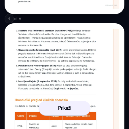
of
6
4
Prikaži