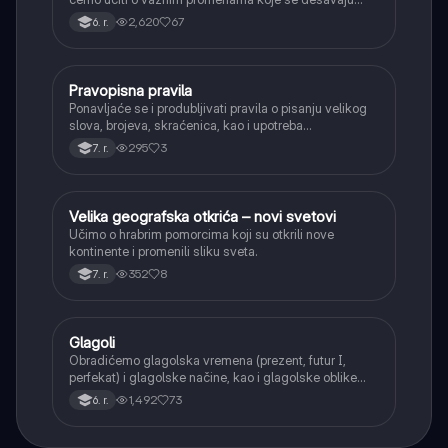
kada se glasovi nađu jedan pored drugog u rečima
2,620
67
6. r.
(npr. jednačenje suglasnika po zvučnosti i mestu
tvorbe).
Pravopisna pravila
Srpski jezik
Ponavljaće se i produbljivati pravila o pisanju velikog
slova, brojeva, skraćenica, kao i upotreba
interpunkcije, sa posebnim fokusom na zarez u
295
3
7. r.
složenoj rečenici.
Velika geografska otkrića – novi svetovi
Istorija
Učimo o hrabrim pomorcima koji su otkrili nove
kontinente i promenili sliku sveta.
352
8
7. r.
Glagoli
Srpski jezik
Obradićemo glagolska vremena (prezent, futur I,
perfekat) i glagolske načine, kao i glagolske oblike
(infinitiv, glagolski pridevi i prilozi) i glagolski vid
1,492
73
6. r.
(svršeni i nesvršeni).