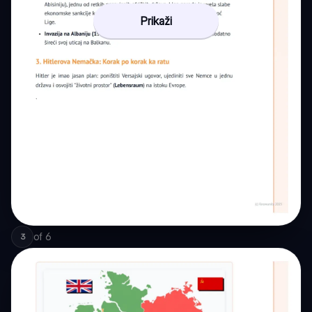
Prikaži
of
6
3