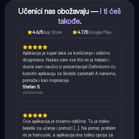
Učenici nas obožavaju —
i ti ćeš
takođe
.
4.6
/5
App Store
4.7
/5
Google Play
Aplikacija je super laka za korišćenje i odlično
dizajnirana. Našao sam sve što mi je trebalo i
dosta sam naučio iz prezentacija! Definitivno ću
koristiti aplikaciju za školski zadatak! A naravno,
pomaže i kao inspiracija.
Stefan S
iOS korisnik
Ova aplikacija je stvarno odlična. Tu je toliko
beleški za učenje i pomoći [...]. Na primer, problem
mi je francuski, a aplikacija ima toliko opcija za