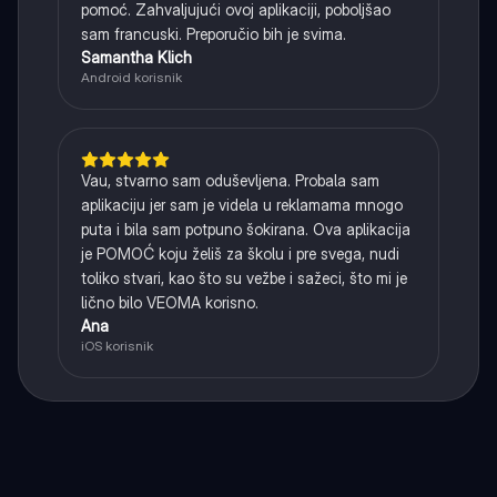
pomoć. Zahvaljujući ovoj aplikaciji, poboljšao
sam francuski. Preporučio bih je svima.
Samantha Klich
Android korisnik
Vau, stvarno sam oduševljena. Probala sam
aplikaciju jer sam je videla u reklamama mnogo
puta i bila sam potpuno šokirana. Ova aplikacija
je POMOĆ koju želiš za školu i pre svega, nudi
toliko stvari, kao što su vežbe i sažeci, što mi je
lično bilo VEOMA korisno.
Ana
iOS korisnik