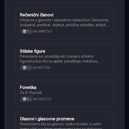
Rečenični članovi
Srpski jezik
Učiće se o glavnim i sporednim rečeničnim članovima
(subjekat, predikat, objekat, priloške odredbe, atribut,
apozicija) i njihovoj funkciji.
1,885
67
7. r.
Stilske figure
Srpski jezik
Ponavljaće se i produbljivati znanje o stilskim
figurama kao što su epitet, poređenje, metafora,
personifikacija, hiperbola, onomatopeja, aliteracija i
787
23
7. r.
asonanca, razumevajući njihovu ulogu u tekstu.
Fonetika
Srpski jezik
Za 8. Razred
1,001
17
8. r.
Glasovi i glasovne promene
Srpski jezik
Ponovićemo šta su glasovi i kako se dele, a zatim
ćemo učiti o važnim promenama koje se dešavaju