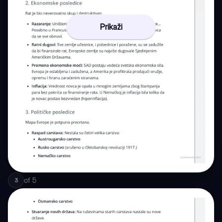
Prikaži
of
5
3