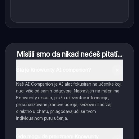
Mislili smo da nikad nećeš pitati...
Šta je Knowunity AI companion?
Naš AI Companion je AI alat fokusiran na učenike koji
nudi više od samih odgovora. Napravljen na milionima
Knowunity resursa, pruža relevantne informacije,
personalizovane planove učenja, kvizove i sadržaj
direktno u chatu, prilagođavajući se tvom
individualnom putu učenja.
Gde mogu da preuzmem Knowunity