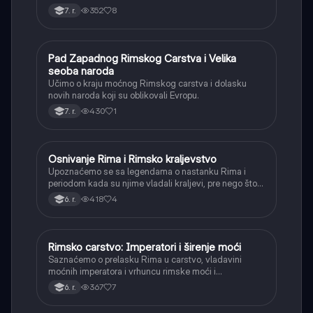
352
8
7. r.
Pad Zapadnog Rimskog Carstva i Velika
Istorija
seoba naroda
Učimo o kraju moćnog Rimskog carstva i dolasku
novih naroda koji su oblikovali Evropu.
430
1
7. r.
Osnivanje Rima i Rimsko kraljevstvo
Istorija
Upoznaćemo se sa legendama o nastanku Rima i
periodom kada su njime vladali kraljevi, pre nego što
je postao republika.
418
4
6. r.
Rimsko carstvo: Imperatori i širenje moći
Istorija
Saznaćemo o prelasku Rima u carstvo, vladavini
moćnih imperatora i vrhuncu rimske moći i
teritorijalnog širenja.
367
7
6. r.