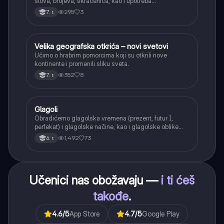
slova, brojeva, skraćenica, kao i upotreba
interpunkcije, sa posebnim fokusom na zarez u
295
3
7. r.
složenoj rečenici.
Velika geografska otkrića – novi svetovi
Istorija
Učimo o hrabrim pomorcima koji su otkrili nove
kontinente i promenili sliku sveta.
352
8
7. r.
Glagoli
Srpski jezik
Obradićemo glagolska vremena (prezent, futur I,
perfekat) i glagolske načine, kao i glagolske oblike
(infinitiv, glagolski pridevi i prilozi) i glagolski vid
1,492
73
6. r.
(svršeni i nesvršeni).
Učenici nas obožavaju —
i ti ćeš
takođe
.
4.6
/5
App Store
4.7
/5
Google Play