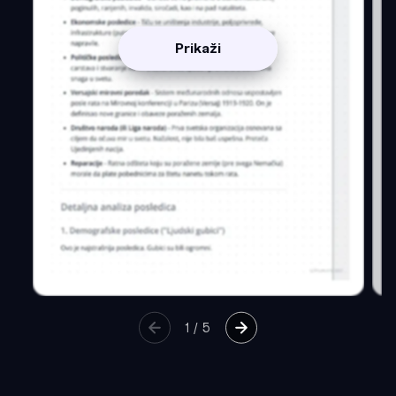
Prikaži
1
/
5