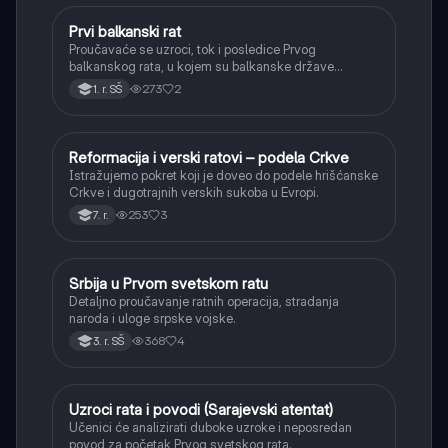
Prvi balkanski rat
Istorija
Proučavaće se uzroci, tok i posledice Prvog
balkanskog rata, u kojem su balkanske države
oslobodile veći deo teritorija od Osmanskog carstva.
273
2
1. r. SŠ
Reformacija i verski ratovi – podela Crkve
Istorija
Istražujemo pokret koji je doveo do podele hrišćanske
Crkve i dugotrajnih verskih sukoba u Evropi.
253
3
7. r.
Srbija u Prvom svetskom ratu
Istorija
Detaljno proučavanje ratnih operacija, stradanja
naroda i uloge srpske vojske.
368
4
3. r. SŠ
Uzroci rata i povodi (Sarajevski atentat)
Istorija
Učenici će analizirati duboke uzroke i neposredan
povod za početak Prvog svetskog rata.