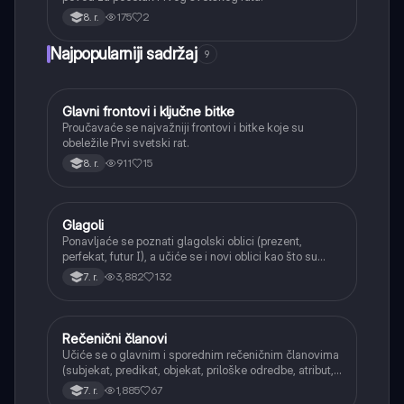
175
2
8. r.
Najpopularniji sadržaj
9
Glavni frontovi i ključne bitke
Istorija
Proučavaće se najvažniji frontovi i bitke koje su
obeležile Prvi svetski rat.
911
15
8. r.
Glagoli
Srpski jezik
Ponavljaće se poznati glagolski oblici (prezent,
perfekat, futur I), a učiće se i novi oblici kao što su
aorist, imperfekat, pluskvamperfekat, futur II, kao i
3,882
132
7. r.
glagolski prilozi i pridevi.
Rečenični članovi
Srpski jezik
Učiće se o glavnim i sporednim rečeničnim članovima
(subjekat, predikat, objekat, priloške odredbe, atribut,
apozicija) i njihovoj funkciji.
1,885
67
7. r.