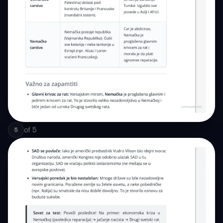
of
5
5