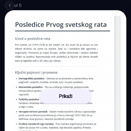
of
5
1
Prikaži