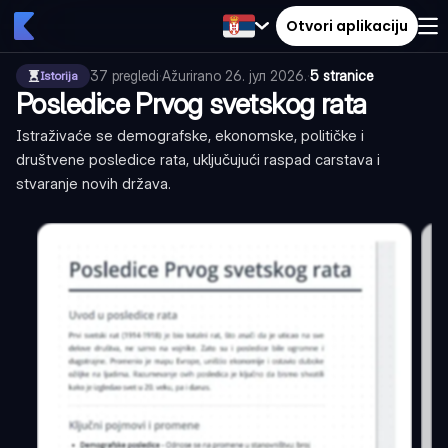
Otvori aplikaciju
37
pregledi
·
Ažurirano
26. јул 2026.
·
5 stranice
Istorija
Posledice Prvog svetskog rata
Istraživaće se demografske, ekonomske, političke i
društvene posledice rata, uključujući raspad carstava i
stvaranje novih država.