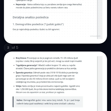
of
5
2