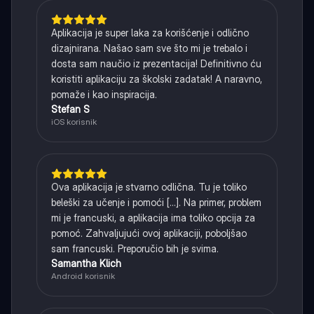
Aplikacija je super laka za korišćenje i odlično
dizajnirana. Našao sam sve što mi je trebalo i
dosta sam naučio iz prezentacija! Definitivno ću
koristiti aplikaciju za školski zadatak! A naravno,
pomaže i kao inspiracija.
Stefan S
iOS korisnik
Ova aplikacija je stvarno odlična. Tu je toliko
beleški za učenje i pomoći [...]. Na primer, problem
mi je francuski, a aplikacija ima toliko opcija za
pomoć. Zahvaljujući ovoj aplikaciji, poboljšao
sam francuski. Preporučio bih je svima.
Samantha Klich
Android korisnik