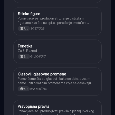
Stilske figure
Srpski jezik
Ponavljaće se i produbljivati znanje o stilskim
figurama kao što su epitet, poređenje, metafora,
personifikacija, hiperbola, onomatopeja, aliteracija i
787
23
7. r.
asonanca, razumevajući njihovu ulogu u tekstu.
Fonetika
Srpski jezik
Za 8. Razred
1,001
17
8. r.
Glasovi i glasovne promene
Srpski jezik
Ponovićemo šta su glasovi i kako se dele, a zatim
ćemo učiti o važnim promenama koje se dešavaju
kada se glasovi nađu jedan pored drugog u rečima
2,620
67
6. r.
(npr. jednačenje suglasnika po zvučnosti i mestu
tvorbe).
Pravopisna pravila
Srpski jezik
Ponavljaće se i produbljivati pravila o pisanju velikog