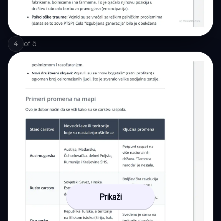
of
5
4
Prikaži