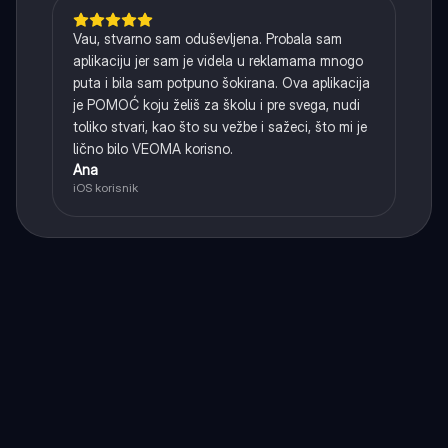
Vau, stvarno sam oduševljena. Probala sam
aplikaciju jer sam je videla u reklamama mnogo
puta i bila sam potpuno šokirana. Ova aplikacija
je POMOĆ koju želiš za školu i pre svega, nudi
toliko stvari, kao što su vežbe i sažeci, što mi je
lično bilo VEOMA korisno.
Ana
iOS korisnik