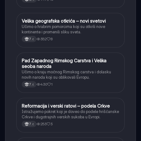
Velika geografska otkrića – novi svetovi
Istorija
Učimo o hrabrim pomorcima koji su otkrili nove
kontinente i promenili sliku sveta.
352
8
7. r.
Pad Zapadnog Rimskog Carstva i Velika
Istorija
seoba naroda
Učimo o kraju moćnog Rimskog carstva i dolasku
novih naroda koji su oblikovali Evropu.
430
1
7. r.
Reformacija i verski ratovi – podela Crkve
Istorija
Istražujemo pokret koji je doveo do podele hrišćanske
Crkve i dugotrajnih verskih sukoba u Evropi.
253
3
7. r.