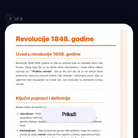
of
6
1
Prikaži