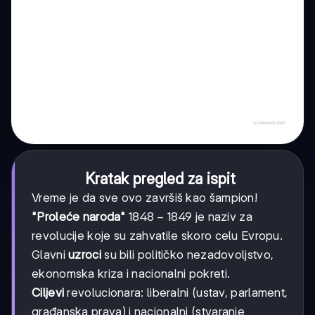
Kratak pregled za ispit
Vreme je da sve ovo završiš kao šampion!
1848-
1848
−
1849
"Proleće naroda"
je naziv za
1849
revolucije koje su zahvatile skoro celu Evropu.
Glavni
uzroci
su bili političko nezadovoljstvo,
ekonomska kriza i nacionalni pokreti.
Ciljevi
revolucionara: liberalni (ustav, parlament,
građanska prava) i nacionalni (stvaranje