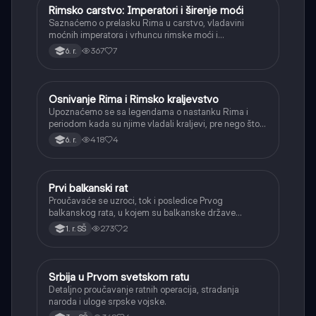
Rimsko carstvo: Imperatori i širenje moći
Istorija
Saznaćemo o prelasku Rima u carstvo, vladavini
moćnih imperatora i vrhuncu rimske moći i
teritorijalnog širenja.
367
7
6. r.
Osnivanje Rima i Rimsko kraljevstvo
Istorija
Upoznaćemo se sa legendama o nastanku Rima i
periodom kada su njime vladali kraljevi, pre nego što
je postao republika.
418
4
6. r.
Prvi balkanski rat
Istorija
Proučavaće se uzroci, tok i posledice Prvog
balkanskog rata, u kojem su balkanske države
oslobodile veći deo teritorija od Osmanskog carstva.
273
2
1. r. SŠ
Srbija u Prvom svetskom ratu
Istorija
Detaljno proučavanje ratnih operacija, stradanja
naroda i uloge srpske vojske.