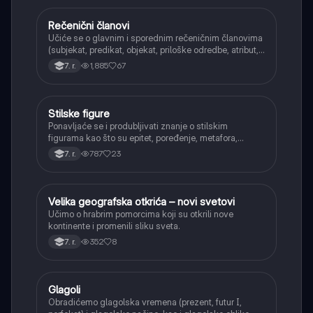
Rečenični članovi
Srpski jezik
Učiće se o glavnim i sporednim rečeničnim članovima
(subjekat, predikat, objekat, priloške odredbe, atribut,
apozicija) i njihovoj funkciji.
1,885
67
7. r.
Stilske figure
Srpski jezik
Ponavljaće se i produbljivati znanje o stilskim
figurama kao što su epitet, poređenje, metafora,
personifikacija, hiperbola, onomatopeja, aliteracija i
787
23
7. r.
asonanca, razumevajući njihovu ulogu u tekstu.
Velika geografska otkrića – novi svetovi
Istorija
Učimo o hrabrim pomorcima koji su otkrili nove
kontinente i promenili sliku sveta.
352
8
7. r.
Glagoli
Srpski jezik
Obradićemo glagolska vremena (prezent, futur I,