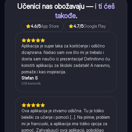
Učenici nas obožavaju —
i ti ćeš
takođe
.
4.6
/5
App Store
4.7
/5
Google Play
Aplikacija je super laka za korišćenje i odlično
dizajnirana. Našao sam sve što mi je trebalo i
dosta sam naučio iz prezentacija! Definitivno ću
koristiti aplikaciju za školski zadatak! A naravno,
pomaže i kao inspiracija.
Stefan S
iOS korisnik
Ova aplikacija je stvarno odlična. Tu je toliko
beleški za učenje i pomoći [...]. Na primer, problem
mi je francuski, a aplikacija ima toliko opcija za
pomoć. Zahvaljujući ovoj aplikaciji, poboljšao