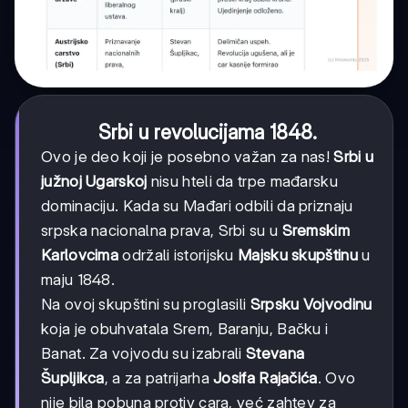
Srbi u revolucijama 1848.
Ovo je deo koji je posebno važan za nas!
Srbi u
južnoj Ugarskoj
nisu hteli da trpe mađarsku
dominaciju. Kada su Mađari odbili da priznaju
srpska nacionalna prava, Srbi su u
Sremskim
Karlovcima
održali istorijsku
Majsku skupštinu
u
maju 1848.
Na ovoj skupštini su proglasili
Srpsku Vojvodinu
koja je obuhvatala Srem, Baranju, Bačku i
Banat. Za vojvodu su izabrali
Stevana
Šupljikca
, a za patrijarha
Josifa Rajačića
. Ovo
nije bila pobuna protiv cara, već zahtev za