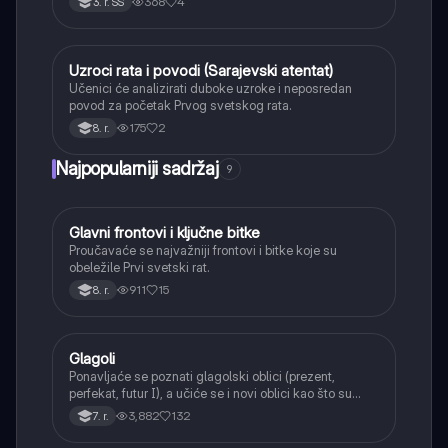
368
4
3. r. SŠ
Uzroci rata i povodi (Sarajevski atentat)
Istorija
Učenici će analizirati duboke uzroke i neposredan
povod za početak Prvog svetskog rata.
175
2
8. r.
Najpopularniji sadržaj
9
Glavni frontovi i ključne bitke
Istorija
Proučavaće se najvažniji frontovi i bitke koje su
obeležile Prvi svetski rat.
911
15
8. r.
Glagoli
Srpski jezik
Ponavljaće se poznati glagolski oblici (prezent,
perfekat, futur I), a učiće se i novi oblici kao što su
aorist, imperfekat, pluskvamperfekat, futur II, kao i
3,882
132
7. r.
glagolski prilozi i pridevi.