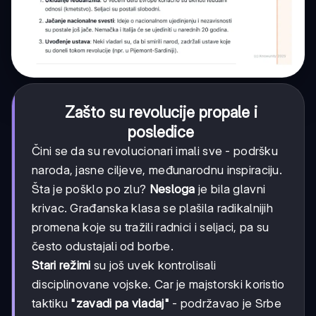
Zašto su revolucije propale i
posledice
Čini se da su revolucionari imali sve - podršku
naroda, jasne ciljeve, međunarodnu inspiraciju.
Šta je pošklo po zlu?
Nesloga
je bila glavni
krivac. Građanska klasa se plašila radikalnijih
promena koje su tražili radnici i seljaci, pa su
često odustajali od borbe.
Stari režimi
su još uvek kontrolisali
disciplinovane vojske. Car je majstorski koristio
taktiku
"zavadi pa vladaj"
- podržavao je Srbe