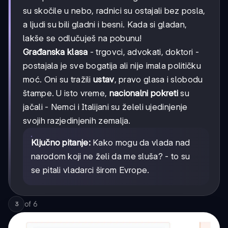
su skočile u nebo, radnici su ostajali bez posla,
a ljudi su bili gladni i besni. Kada si gladan,
lakše se odlučuješ na pobunu!
Građanska klasa
- trgovci, advokati, doktori -
postajala je sve bogatija ali nije imala političku
moć. Oni su tražili
ustav
, pravo glasa i slobodu
štampe. U isto vreme,
nacionalni pokreti
su
jačali - Nemci i Italijani su želeli ujedinjenje
svojih razjedinjenih zemalja.
Ključno pitanje:
Kako mogu da vlada nad
narodom koji ne želi da me sluša? - to su
se pitali vladarci širom Evrope.
of
6
3