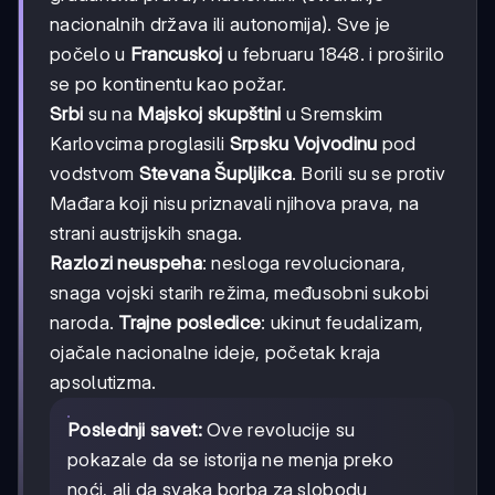
nacionalnih država ili autonomija). Sve je
počelo u
Francuskoj
u februaru 1848. i proširilo
se po kontinentu kao požar.
Srbi
su na
Majskoj skupštini
u Sremskim
Karlovcima proglasili
Srpsku Vojvodinu
pod
vodstvom
Stevana Šupljikca
. Borili su se protiv
Mađara koji nisu priznavali njihova prava, na
strani austrijskih snaga.
Razlozi neuspeha
: nesloga revolucionara,
snaga vojski starih režima, međusobni sukobi
naroda.
Trajne posledice
: ukinut feudalizam,
ojačale nacionalne ideje, početak kraja
apsolutizma.
Poslednji savet:
Ove revolucije su
pokazale da se istorija ne menja preko
noći, ali da svaka borba za slobodu