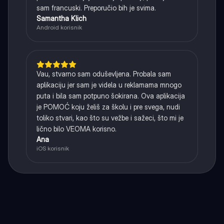
sam francuski. Preporučio bih je svima.
Samantha Klich
Android korisnik
Vau, stvarno sam oduševljena. Probala sam
aplikaciju jer sam je videla u reklamama mnogo
puta i bila sam potpuno šokirana. Ova aplikacija
je POMOĆ koju želiš za školu i pre svega, nudi
toliko stvari, kao što su vežbe i sažeci, što mi je
lično bilo VEOMA korisno.
Ana
iOS korisnik