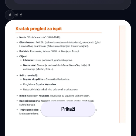
of
6
6
Prikaži