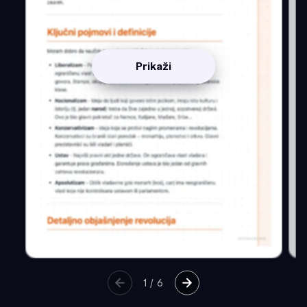
Prikaži
1
/
6