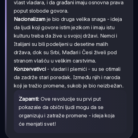
vlast vladara, i da građani imaju osnovna prava
poput slobode govora.
Nacionalizam
je bio druga velika snaga - ideja
da ljudi koji govore istim jezikom i imaju istu
kulturu treba da žive u svojoj državi. Nemci i
Italijani su bili podeljeni u desetine malih
država, dok su Srbi, Mađari i Česi živeli pod
stranom vlašću u velikim carstvima.
Konzervativci
- vladari i plemići - su se otimali
da zadrže stari poredak. Između njih i naroda
koji je tražio promene, sukob je bio neizbežan.
Zapamti:
Ove revolucije su prvi put
pokazale da obični ljudi mogu da se
organizuju i zatraže promene - ideja koja
će menjati svet!