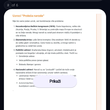
of
6
2
Prikaži