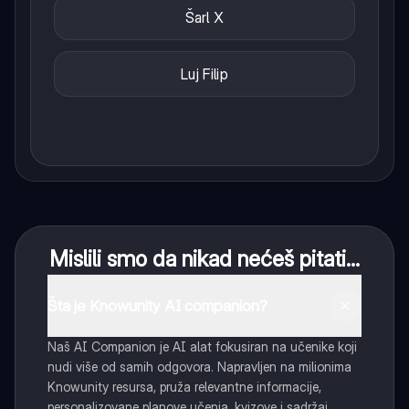
Šarl X
Luj Filip
Mislili smo da nikad nećeš pitati...
Šta je Knowunity AI companion?
Naš AI Companion je AI alat fokusiran na učenike koji
nudi više od samih odgovora. Napravljen na milionima
Knowunity resursa, pruža relevantne informacije,
personalizovane planove učenja, kvizove i sadržaj