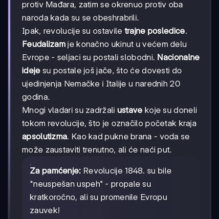
protiv Mađara, zatim se okrenuo protiv oba
naroda kada su se obeshrabrili.
Ipak, revolucije su ostavile
trajne posledice
.
Feudalizam
je konačno ukinut u većem delu
Evrope - seljaci su postali slobodni.
Nacionalne
ideje
su postale još jače, što će dovesti do
ujedinjenja Nemačke i Italije u narednih 20
godina.
Mnogi vladari su zadržali
ustave
koje su doneli
tokom revolucije, što je označilo početak kraja
apsolutizma
. Kao kad pukne brana - voda se
može zaustaviti trenutno, ali će naći put.
Za pamćenje:
Revolucije 1848. su bile
"neuspešan uspeh" - propale su
kratkoročno, ali su promenile Evropu
zauvek!