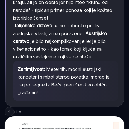
kralju, ali je on odbio jer nije hteo "krunu od
naroda" - tipičan primer ponosa koji je koštao
istorijske šanse!
Italijanske države
su se pobunile protiv
austrijske vlasti, ali su poražene.
Austrijsko
carstvo
je bilo najkomplikovanije jer je bilo
višenacionalno - kao lonac koji ključa sa
različitim sastojcima koji se ne slažu.
Zanimljivost:
Meternih, moćni austrijski
kancelar i simbol starog poretka, morao je
da pobegne iz Beča prerušen kao obični
građanin!
of
6
4