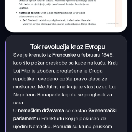
Tok revolucija kroz Evropu
Sve je krenulo iz
Francuske
u februaru 1848,
kao što požar preskoče sa kuće na kuću. Kralj
Luj Filip je zbačen, proglašena je Druga
republika i uvedeno opšte pravo glasa za
muškarce. Međutim, na kraju je vlast uzeo Luj
Napoleon Bonaparta koji će se proglasiti za
cara.
U
nemačkim državama
se sastao
Svenemački
parlament
u Frankfurtu koji je pokušao da
ujedini Nemačku. Ponudili su krunu pruskom