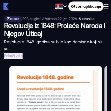
Otvori aplikaciju
208
pregledi
·
Ažurirano
22. јул 2026.
·
6 stranice
Istorija
Revolucije iz 1848: Proleće Naroda i
Njegov Uticaj
Revolucije 1848. godine su bile kao dominoe koji su
se...
Prikaži više