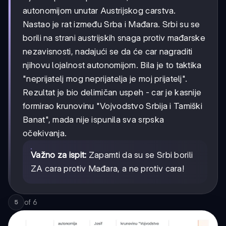
autonomijom unutar Austrijskog carstva.
Nastao je rat između Srba i Mađara. Srbi su se
borili na strani austrijskih snaga protiv mađarske
nezavisnosti, nadajući se da će car nagraditi
njihovu lojalnost autonomijom. Bila je to taktika
"neprijatelj mog neprijatelja je moj prijatelj".
Rezultat je bio delimičan uspeh - car je kasnije
formirao krunovinu "Vojvodstvo Srbija i Tamiški
Banat", mada nije ispunila sva srpska
očekivanja.
Važno za ispit:
Zapamti da su se Srbi borili
ZA cara protiv Mađara, a ne protiv cara!
of
6
5