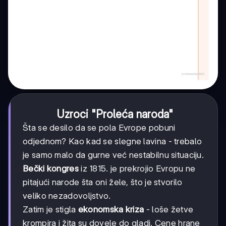
Uzroci "Proleća naroda"
Šta se desilo da se pola Evrope pobuni
odjednom? Kao kad se slegne lavina - trebalo
je samo malo da gurne već nestabilnu situaciju.
Bečki kongres
iz 1815. je prekrojio Evropu ne
pitajući narode šta oni žele, što je stvorilo
veliko nezadovoljstvo.
Zatim je stigla
ekonomska kriza
- loše žetve
krompira i žita su dovele do gladi. Cene hrane