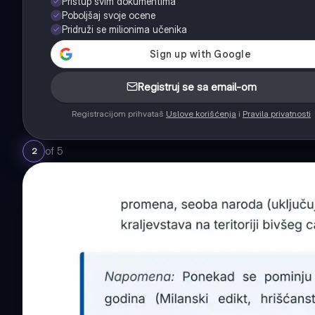
Pristup svim dokumentima
Poboljšaj svoje ocene
Pridruži se milionima učenika
Registruj se sa email-om
Registracijom prihvataš
Uslove korišćenja
i
Pravila privatnosti
of
5
2