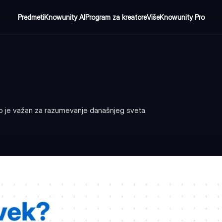
Predmeti
Knowunity AI
Program za kreatore
Više
Knowunity Pro
to je važan za razumevanje današnjeg sveta.