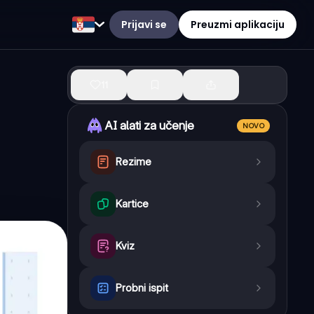
Prijavi se
Preuzmi aplikaciju
11
AI alati za učenje
NOVO
Rezime
Kartice
Kviz
Probni ispit