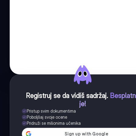
Registruj se da vidiš sadržaj
.
Besplat
je!
Pristup svim dokumentima
Poboljšaj svoje ocene
Pridruži se milionima učenika