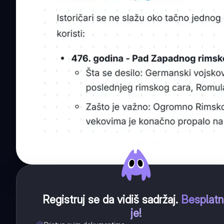
Registruj se da vidiš sadržaj
.
Besplat
je!