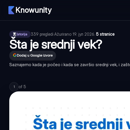
Knowunity
339
pregledi
·
Ažurirano
19. јул 2026.
·
5 stranice
Istorija
Šta je srednji vek?
Dodaj u Google izvore
Saznajemo kada je počeo i kada se završio srednji vek, i zaš
of
5
1