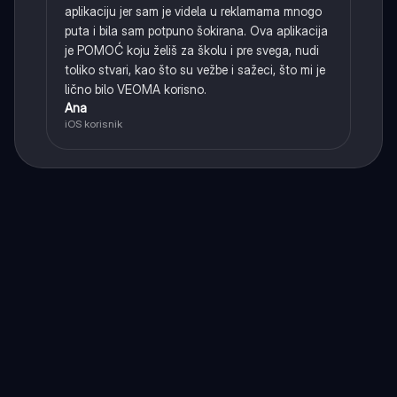
aplikaciju jer sam je videla u reklamama mnogo
puta i bila sam potpuno šokirana. Ova aplikacija
je POMOĆ koju želiš za školu i pre svega, nudi
toliko stvari, kao što su vežbe i sažeci, što mi je
lično bilo VEOMA korisno.
Ana
iOS korisnik