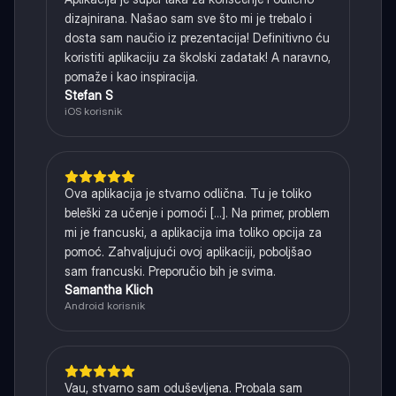
dizajnirana. Našao sam sve što mi je trebalo i
dosta sam naučio iz prezentacija! Definitivno ću
koristiti aplikaciju za školski zadatak! A naravno,
pomaže i kao inspiracija.
Stefan S
iOS korisnik
Ova aplikacija je stvarno odlična. Tu je toliko
beleški za učenje i pomoći [...]. Na primer, problem
mi je francuski, a aplikacija ima toliko opcija za
pomoć. Zahvaljujući ovoj aplikaciji, poboljšao
sam francuski. Preporučio bih je svima.
Samantha Klich
Android korisnik
Vau, stvarno sam oduševljena. Probala sam