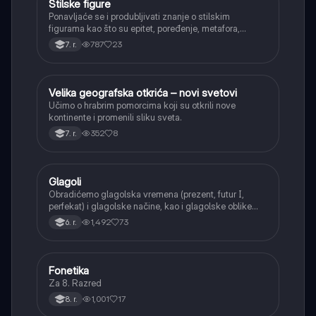
Stilske figure
Srpski jezik
Ponavljaće se i produbljivati znanje o stilskim
figurama kao što su epitet, poređenje, metafora,
personifikacija, hiperbola, onomatopeja, aliteracija i
787
23
7. r.
asonanca, razumevajući njihovu ulogu u tekstu.
Velika geografska otkrića – novi svetovi
Istorija
Učimo o hrabrim pomorcima koji su otkrili nove
kontinente i promenili sliku sveta.
352
8
7. r.
Glagoli
Srpski jezik
Obradićemo glagolska vremena (prezent, futur I,
perfekat) i glagolske načine, kao i glagolske oblike
(infinitiv, glagolski pridevi i prilozi) i glagolski vid
1,492
73
6. r.
(svršeni i nesvršeni).
Fonetika
Srpski jezik
Za 8. Razred
1,001
17
8. r.