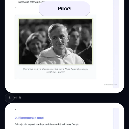
Prikaži
of
5
3