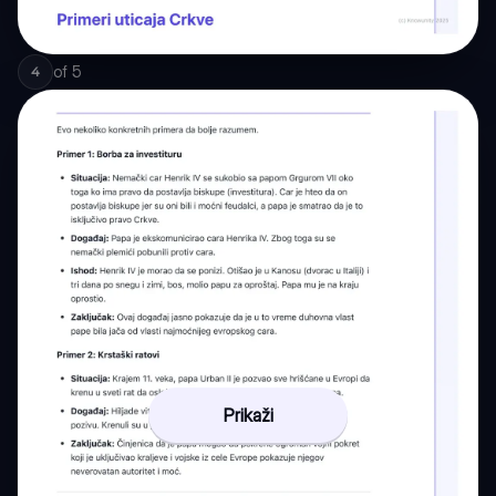
of
5
4
Prikaži