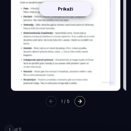
Prikaži
1
/
5
of
5
1