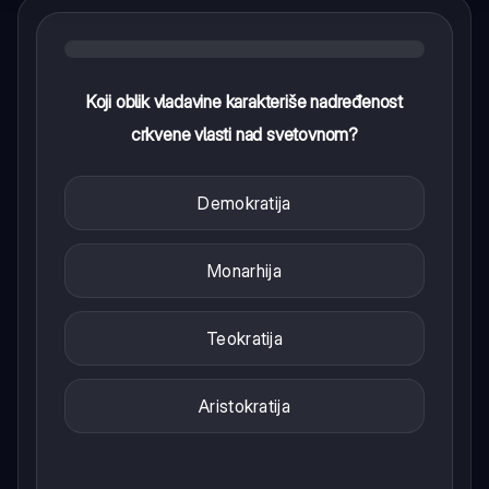
Koji oblik vladavine karakteriše nadređenost
crkvene vlasti nad svetovnom?
Demokratija
Monarhija
Teokratija
Aristokratija