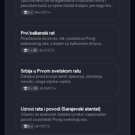
Upoznaćemo se sa legendama o nastanku Rima i
periodom kada su njime vladali kraljevi, pre nego što
je postao republika.
418
4
6. r.
Prvi balkanski rat
Istorija
Proučavaće se uzroci, tok i posledice Prvog
balkanskog rata, u kojem su balkanske države
oslobodile veći deo teritorija od Osmanskog carstva.
273
2
1. r. SŠ
Srbija u Prvom svetskom ratu
Istorija
Detaljno proučavanje ratnih operacija, stradanja
naroda i uloge srpske vojske.
368
4
3. r. SŠ
Uzroci rata i povodi (Sarajevski atentat)
Istorija
Učenici će analizirati duboke uzroke i neposredan
povod za početak Prvog svetskog rata.
175
2
8. r.