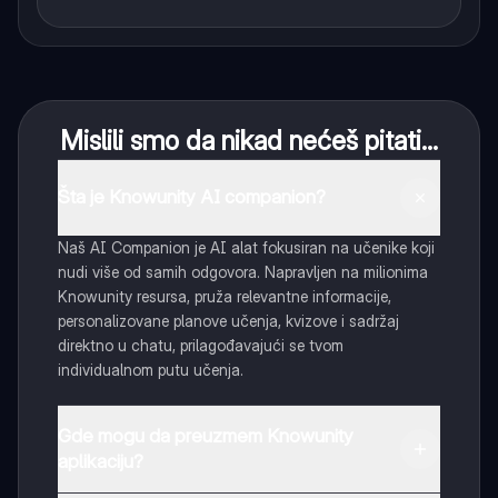
Mislili smo da nikad nećeš pitati...
Šta je Knowunity AI companion?
Naš AI Companion je AI alat fokusiran na učenike koji
nudi više od samih odgovora. Napravljen na milionima
Knowunity resursa, pruža relevantne informacije,
personalizovane planove učenja, kvizove i sadržaj
direktno u chatu, prilagođavajući se tvom
individualnom putu učenja.
Gde mogu da preuzmem Knowunity
aplikaciju?