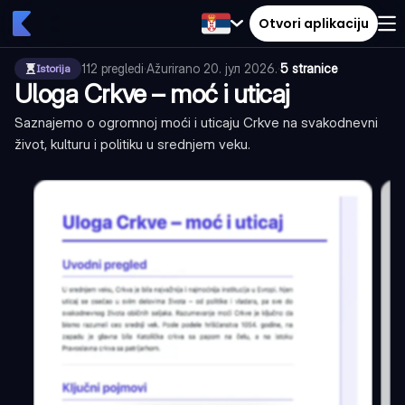
Otvori aplikaciju
112
pregledi
·
Ažurirano
20. јул 2026.
·
5 stranice
Istorija
Uloga Crkve – moć i uticaj
Saznajemo o ogromnoj moći i uticaju Crkve na svakodnevni
život, kulturu i politiku u srednjem veku.