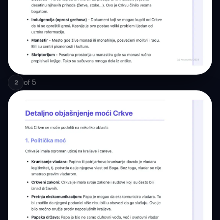
of
5
2