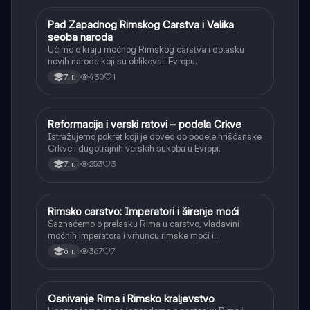
Pad Zapadnog Rimskog Carstva i Velika
Istorija
seoba naroda
Učimo o kraju moćnog Rimskog carstva i dolasku
novih naroda koji su oblikovali Evropu.
430
1
7. r.
Reformacija i verski ratovi – podela Crkve
Istorija
Istražujemo pokret koji je doveo do podele hrišćanske
Crkve i dugotrajnih verskih sukoba u Evropi.
253
3
7. r.
Rimsko carstvo: Imperatori i širenje moći
Istorija
Saznaćemo o prelasku Rima u carstvo, vladavini
moćnih imperatora i vrhuncu rimske moći i
teritorijalnog širenja.
367
7
6. r.
Osnivanje Rima i Rimsko kraljevstvo
Istorija