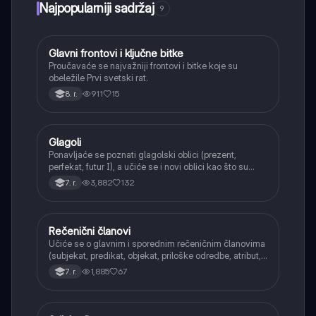
Najpopularniji sadržaj
9
Glavni frontovi i ključne bitke
Istorija
Proučavaće se najvažniji frontovi i bitke koje su
obeležile Prvi svetski rat.
911
15
8. r.
Glagoli
Srpski jezik
Ponavljaće se poznati glagolski oblici (prezent,
perfekat, futur I), a učiće se i novi oblici kao što su
aorist, imperfekat, pluskvamperfekat, futur II, kao i
3,882
132
7. r.
glagolski prilozi i pridevi.
Rečenični članovi
Srpski jezik
Učiće se o glavnim i sporednim rečeničnim članovima
(subjekat, predikat, objekat, priloške odredbe, atribut,
apozicija) i njihovoj funkciji.
1,885
67
7. r.