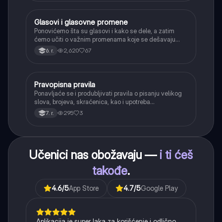
Glasovi i glasovne promene
Srpski jezik
Ponovićemo šta su glasovi i kako se dele, a zatim
ćemo učiti o važnim promenama koje se dešavaju
kada se glasovi nađu jedan pored drugog u rečima
2,620
67
6. r.
(npr. jednačenje suglasnika po zvučnosti i mestu
tvorbe).
Pravopisna pravila
Srpski jezik
Ponavljaće se i produbljivati pravila o pisanju velikog
slova, brojeva, skraćenica, kao i upotreba
interpunkcije, sa posebnim fokusom na zarez u
295
3
7. r.
složenoj rečenici.
Učenici nas obožavaju —
i ti ćeš
takođe
.
4.6
/5
App Store
4.7
/5
Google Play
Aplikacija je super laka za korišćenje i odlično