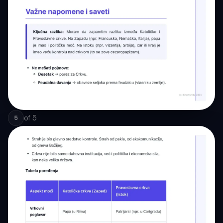
of
5
5