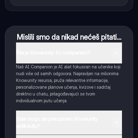
Mislili smo da nikad nećeš pitati...
Šta je Knowunity AI companion?
Naš AI Companion je AI alat fokusiran na učenike koji
nudi više od samih odgovora. Napravljen na milionima
Knowunity resursa, pruža relevantne informacije,
personalizovane planove učenja, kvizove i sadržaj
direktno u chatu, prilagođavajući se tvom
individualnom putu učenja.
Gde mogu da preuzmem Knowunity
aplikaciju?
Možeš preuzeti aplikaciju sa Google Play Store-a i