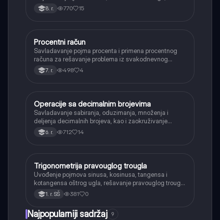
rešenja).
770
15
8. r.
Procentni račun
Matematika
Savladavanje pojma procenta i primena procentnog
računa za rešavanje problema iz svakodnevnog
života, kao što su popusti, kamate i povećanja.
498
4
7. r.
Operacije sa decimalnim brojevima
Matematika
Savladavanje sabiranja, oduzimanja, množenja i
deljenja decimalnih brojeva, kao i zaokruživanje
decimalnih brojeva.
712
14
6. r.
Trigonometrija pravouglog trougla
Matematika
Uvođenje pojmova sinusa, kosinusa, tangensa i
kotangensa oštrog ugla, rešavanje pravouglog trougla
i primena osnovnih trigonometrijskih identiteta.
381
0
1. r. SŠ
Najpopularniji sadržaj
9