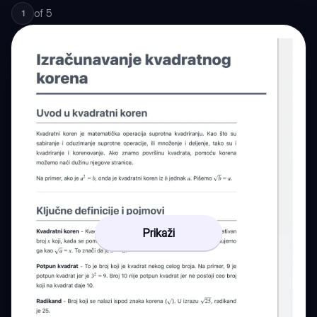
of
5
1
Prikaži