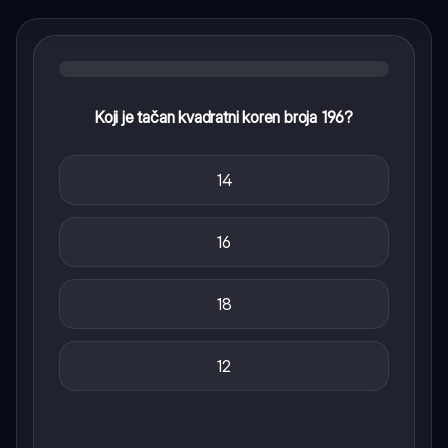
Koji je tačan kvadratni koren broja 196?
14
16
18
12