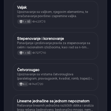
Valjak
Matematika
Upoznavanje sa valjkom, njegovim elementima, te
izračunavanje površine i zapremine valjka.
423
3
1. r. SŠ
Stepenovanje i korenovanje
Matematika
Ponavljanje i proširivanje pravila za stepenovanje sa
celim i racionalnim izložiocima, kao i rad sa n-tim
korenima i racionalizacijom imenioca.
727
10
1. r. SŠ
Četvorougao
Matematika
Upoznavanje sa vrstama četvorouglova
(paralelogram, pravougaonik, kvadrat, romb, trapez) i
njihovim osnovnim svojstvima.
746
20
6. r.
Linearne jednačine sa jednom nepoznatom
Matematika
Rešavanje linearnih jednačina različitih oblika i analiza
broja rešenja (jedinstveno, beskonačno mnogo, nema