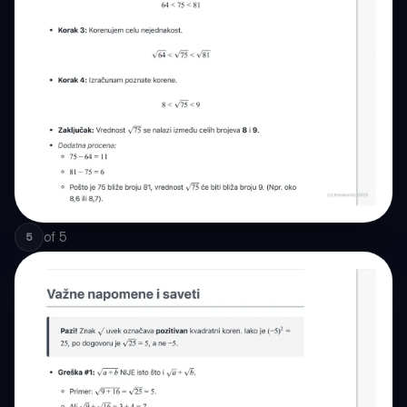
of
5
5