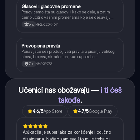
Glasovi i glasovne promene
Srpski jezik
Ponovićemo šta su glasovi i kako se dele, a zatim
ćemo učiti o važnim promenama koje se dešavaju
kada se glasovi nađu jedan pored drugog u rečima
2,620
67
6. r.
(npr. jednačenje suglasnika po zvučnosti i mestu
tvorbe).
Pravopisna pravila
Srpski jezik
Ponavljaće se i produbljivati pravila o pisanju velikog
slova, brojeva, skraćenica, kao i upotreba
interpunkcije, sa posebnim fokusom na zarez u
295
3
7. r.
složenoj rečenici.
Učenici nas obožavaju —
i ti ćeš
takođe
.
4.6
/5
App Store
4.7
/5
Google Play
Aplikacija je super laka za korišćenje i odlično
dizajnirana. Našao sam sve što mi je trebalo i