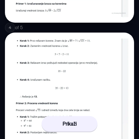
of
5
4
Prikaži