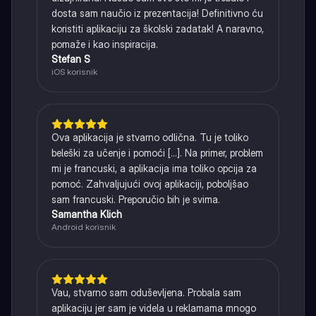
dosta sam naučio iz prezentacija! Definitivno ću
koristiti aplikaciju za školski zadatak! A naravno,
pomaže i kao inspiracija.
Stefan S
iOS korisnik
Ova aplikacija je stvarno odlična. Tu je toliko
beleški za učenje i pomoći [...]. Na primer, problem
mi je francuski, a aplikacija ima toliko opcija za
pomoć. Zahvaljujući ovoj aplikaciji, poboljšao
sam francuski. Preporučio bih je svima.
Samantha Klich
Android korisnik
Vau, stvarno sam oduševljena. Probala sam
aplikaciju jer sam je videla u reklamama mnogo