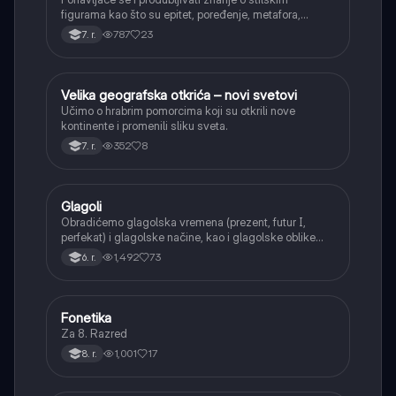
figurama kao što su epitet, poređenje, metafora,
personifikacija, hiperbola, onomatopeja, aliteracija i
787
23
7. r.
asonanca, razumevajući njihovu ulogu u tekstu.
Velika geografska otkrića – novi svetovi
Istorija
Učimo o hrabrim pomorcima koji su otkrili nove
kontinente i promenili sliku sveta.
352
8
7. r.
Glagoli
Srpski jezik
Obradićemo glagolska vremena (prezent, futur I,
perfekat) i glagolske načine, kao i glagolske oblike
(infinitiv, glagolski pridevi i prilozi) i glagolski vid
1,492
73
6. r.
(svršeni i nesvršeni).
Fonetika
Srpski jezik
Za 8. Razred
1,001
17
8. r.