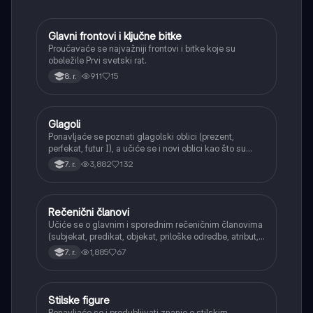
Glavni frontovi i ključne bitke
Istorija
Proučavaće se najvažniji frontovi i bitke koje su
obeležile Prvi svetski rat.
911
15
8. r.
Glagoli
Srpski jezik
Ponavljaće se poznati glagolski oblici (prezent,
perfekat, futur I), a učiće se i novi oblici kao što su
aorist, imperfekat, pluskvamperfekat, futur II, kao i
3,882
132
7. r.
glagolski prilozi i pridevi.
Rečenični članovi
Srpski jezik
Učiće se o glavnim i sporednim rečeničnim članovima
(subjekat, predikat, objekat, priloške odredbe, atribut,
apozicija) i njihovoj funkciji.
1,885
67
7. r.
Stilske figure
Srpski jezik
Ponavljaće se i produbljivati znanje o stilskim