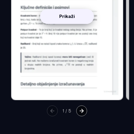
Prikaži
1
/
5