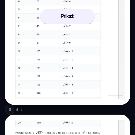
Prikaži
of
5
3