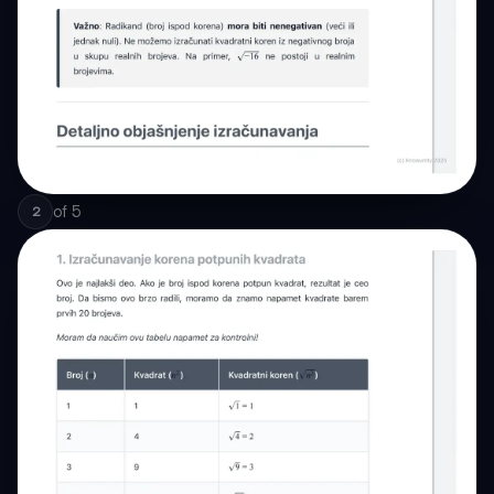
of
5
2