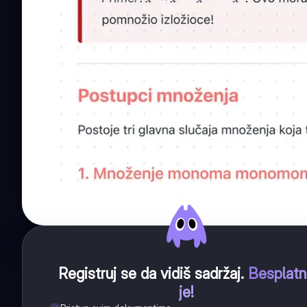
Registruj se da vidiš sadržaj
.
Besplat
je!