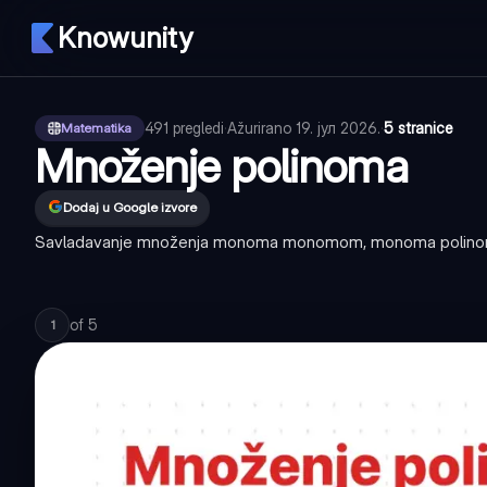
Knowunity
491
pregledi
·
Ažurirano
19. јул 2026.
·
5 stranice
Matematika
Množenje polinoma
Dodaj u Google izvore
Savladavanje množenja monoma monomom, monoma polinom
of
5
1