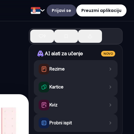
Prijavi se
Preuzmi aplikaciju
9
AI alati za učenje
NOVO
Rezime
Kartice
Kviz
Probni ispit