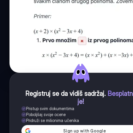
Registruj se da vidiš sadržaj
.
Besplat
je!
Pristup svim dokumentima
Poboljšaj svoje ocene
Pridruži se milionima učenika