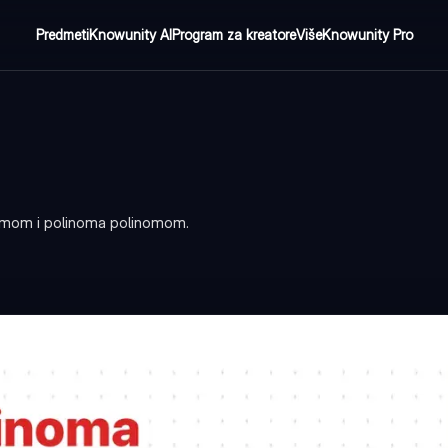
Predmeti
Knowunity AI
Program za kreatore
Više
Knowunity Pro
om i polinoma polinomom.