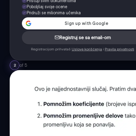
Pristup svim dokumentima
Poboljšaj svoje ocene
Pridruži se milionima učenika
Registruj se sa email-om
Registracijom prihvataš
Uslove korišćenja
i
Pravila privatnosti
of
5
2