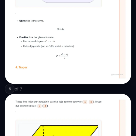
of
7
5