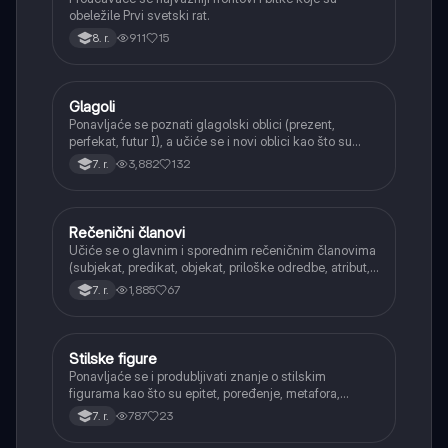
obeležile Prvi svetski rat.
911
15
8. r.
Glagoli
Srpski jezik
Ponavljaće se poznati glagolski oblici (prezent,
perfekat, futur I), a učiće se i novi oblici kao što su
aorist, imperfekat, pluskvamperfekat, futur II, kao i
3,882
132
7. r.
glagolski prilozi i pridevi.
Rečenični članovi
Srpski jezik
Učiće se o glavnim i sporednim rečeničnim članovima
(subjekat, predikat, objekat, priloške odredbe, atribut,
apozicija) i njihovoj funkciji.
1,885
67
7. r.
Stilske figure
Srpski jezik
Ponavljaće se i produbljivati znanje o stilskim
figurama kao što su epitet, poređenje, metafora,
personifikacija, hiperbola, onomatopeja, aliteracija i
787
23
7. r.
asonanca, razumevajući njihovu ulogu u tekstu.