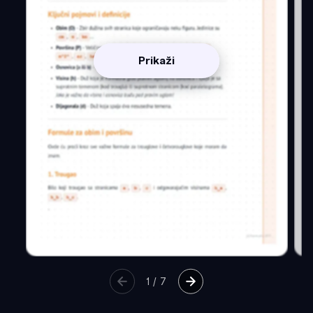
Prikaži
1
/
7