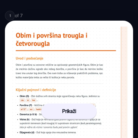
of
7
1
Prikaži