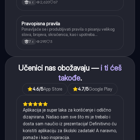
kada se glasovi nađu jedan pored drugog u rečima
2,620
67
6. r.
(npr. jednačenje suglasnika po zvučnosti i mestu
tvorbe).
Pravopisna pravila
Srpski jezik
Ponavljaće se i produbljivati pravila o pisanju velikog
slova, brojeva, skraćenica, kao i upotreba
interpunkcije, sa posebnim fokusom na zarez u
295
3
7. r.
složenoj rečenici.
Učenici nas obožavaju —
i ti ćeš
takođe
.
4.6
/5
App Store
4.7
/5
Google Play
Aplikacija je super laka za korišćenje i odlično
dizajnirana. Našao sam sve što mi je trebalo i
dosta sam naučio iz prezentacija! Definitivno ću
koristiti aplikaciju za školski zadatak! A naravno,
pomaže i kao inspiracija.