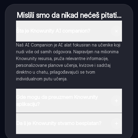
Mislili smo da nikad nećeš pitati...
Šta je Knowunity AI companion?
Naš AI Companion je AI alat fokusiran na učenike koji
nudi više od samih odgovora. Napravljen na milionima
Knowunity resursa, pruža relevantne informacije,
personalizovane planove učenja, kvizove i sadržaj
direktno u chatu, prilagođavajući se tvom
individualnom putu učenja.
Gde mogu da preuzmem Knowunity
aplikaciju?
Možeš preuzeti aplikaciju sa Google Play Store-a i
Apple App Store-a.
Da li je Knowunity stvarno besplatan?
Tako je! Uživaj u besplatnom pristupu sadržaju za