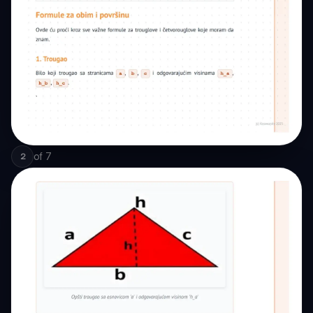
of
7
2