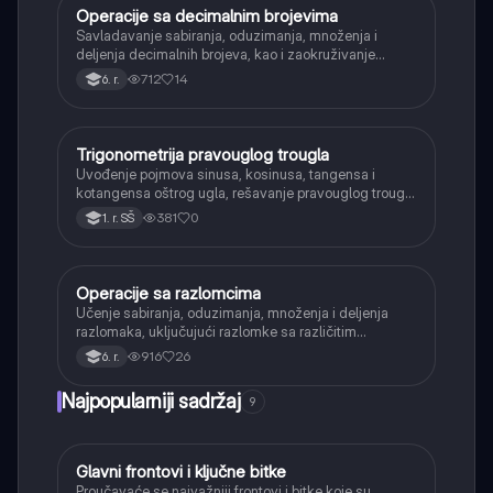
Operacije sa decimalnim brojevima
Matematika
Savladavanje sabiranja, oduzimanja, množenja i
deljenja decimalnih brojeva, kao i zaokruživanje
decimalnih brojeva.
712
14
6. r.
Trigonometrija pravouglog trougla
Matematika
Uvođenje pojmova sinusa, kosinusa, tangensa i
kotangensa oštrog ugla, rešavanje pravouglog trougla
i primena osnovnih trigonometrijskih identiteta.
381
0
1. r. SŠ
Operacije sa razlomcima
Matematika
Učenje sabiranja, oduzimanja, množenja i deljenja
razlomaka, uključujući razlomke sa različitim
imeniocima.
916
26
6. r.
Najpopularniji sadržaj
9
Glavni frontovi i ključne bitke
Istorija
Proučavaće se najvažniji frontovi i bitke koje su