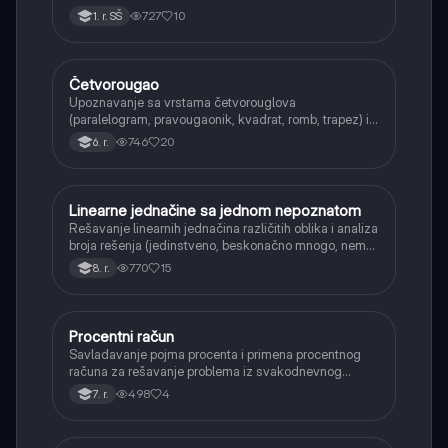
korenima i racionalizacijom imenioca.
727
10
1. r. SŠ
Četvorougao
Matematika
Upoznavanje sa vrstama četvorouglova
(paralelogram, pravougaonik, kvadrat, romb, trapez) i
njihovim osnovnim svojstvima.
746
20
6. r.
Linearne jednačine sa jednom nepoznatom
Matematika
Rešavanje linearnih jednačina različitih oblika i analiza
broja rešenja (jedinstveno, beskonačno mnogo, nema
rešenja).
770
15
8. r.
Procentni račun
Matematika
Savladavanje pojma procenta i primena procentnog
računa za rešavanje problema iz svakodnevnog
života, kao što su popusti, kamate i povećanja.
498
4
7. r.