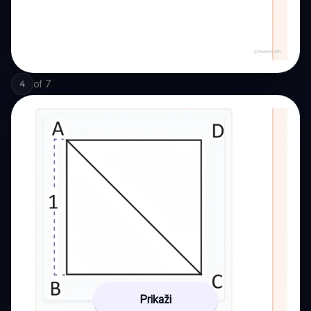
of
7
4
Prikaži