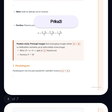
Prikaži
of
7
3