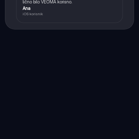
lično bilo VEOMA korisno.
Ana
iOS korisnik