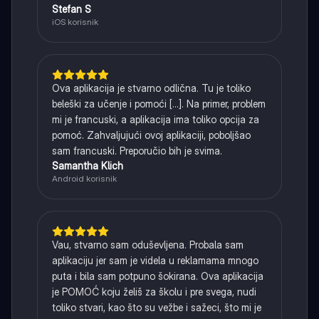
Stefan S
iOS korisnik
Ova aplikacija je stvarno odlična. Tu je toliko
beleški za učenje i pomoći [...]. Na primer, problem
mi je francuski, a aplikacija ima toliko opcija za
pomoć. Zahvaljujući ovoj aplikaciji, poboljšao
sam francuski. Preporučio bih je svima.
Samantha Klich
Android korisnik
Vau, stvarno sam oduševljena. Probala sam
aplikaciju jer sam je videla u reklamama mnogo
puta i bila sam potpuno šokirana. Ova aplikacija
je POMOĆ koju želiš za školu i pre svega, nudi
toliko stvari, kao što su vežbe i sažeci, što mi je