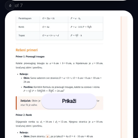
of
7
6
Prikaži