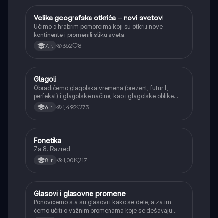
Velika geografska otkrića – novi svetovi
Istorija
Učimo o hrabrim pomorcima koji su otkrili nove
kontinente i promenili sliku sveta.
352
8
7. r.
Glagoli
Srpski jezik
Obradićemo glagolska vremena (prezent, futur I,
perfekat) i glagolske načine, kao i glagolske oblike
(infinitiv, glagolski pridevi i prilozi) i glagolski vid
1,492
73
6. r.
(svršeni i nesvršeni).
Fonetika
Srpski jezik
Za 8. Razred
1,001
17
8. r.
Glasovi i glasovne promene
Srpski jezik
Ponovićemo šta su glasovi i kako se dele, a zatim
ćemo učiti o važnim promenama koje se dešavaju