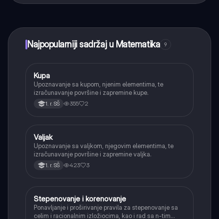
učenje, povezuj se sa drugim učenicima i dobijaj
trenutnu pomoć – sve na dohvat ruke.
Najpopularniji sadržaj u Matematika
9
Kupa
Matematika
Upoznavanje sa kupom, njenim elementima, te
izračunavanje površine i zapremine kupe.
355
2
1. r. SŠ
Valjak
Matematika
Upoznavanje sa valjkom, njegovim elementima, te
izračunavanje površine i zapremine valjka.
423
3
1. r. SŠ
Stepenovanje i korenovanje
Matematika
Ponavljanje i proširivanje pravila za stepenovanje sa
celim i racionalnim izložiocima, kao i rad sa n-tim