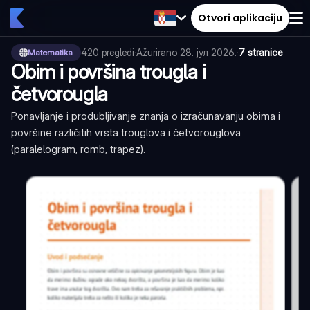
Otvori aplikaciju
420
pregledi
·
Ažurirano
28. јул 2026.
·
7 stranice
Matematika
Obim i površina trougla i
četvorougla
Ponavljanje i produbljivanje znanja o izračunavanju obima i
površine različitih vrsta trouglova i četvorouglova
(paralelogram, romb, trapez).