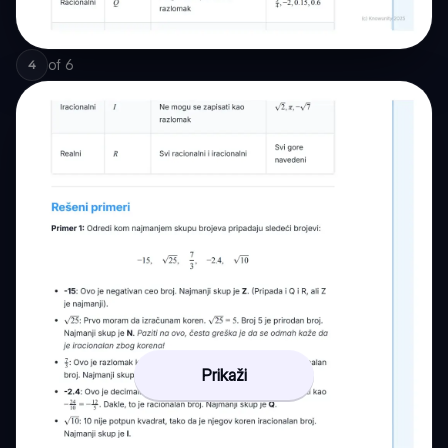
of
6
4
Prikaži