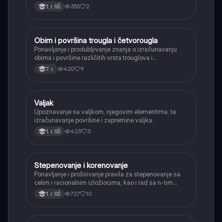
355
2
1. r. SŠ
Obim i površina trougla i četvorougla
Matematika
Ponavljanje i produbljivanje znanja o izračunavanju
obima i površine različitih vrsta trouglova i
četvorouglova (paralelogram, romb, trapez).
420
9
7. r.
Valjak
Matematika
Upoznavanje sa valjkom, njegovim elementima, te
izračunavanje površine i zapremine valjka.
423
3
1. r. SŠ
Stepenovanje i korenovanje
Matematika
Ponavljanje i proširivanje pravila za stepenovanje sa
celim i racionalnim izložiocima, kao i rad sa n-tim
korenima i racionalizacijom imenioca.
727
10
1. r. SŠ