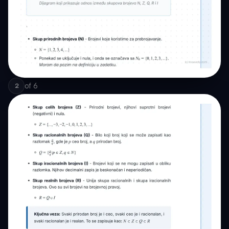
of
6
2