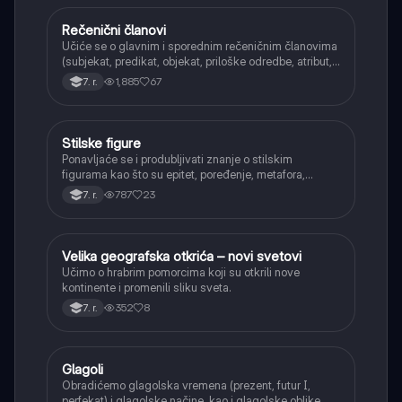
Rečenični članovi
Srpski jezik
Učiće se o glavnim i sporednim rečeničnim članovima
(subjekat, predikat, objekat, priloške odredbe, atribut,
apozicija) i njihovoj funkciji.
1,885
67
7. r.
Stilske figure
Srpski jezik
Ponavljaće se i produbljivati znanje o stilskim
figurama kao što su epitet, poređenje, metafora,
personifikacija, hiperbola, onomatopeja, aliteracija i
787
23
7. r.
asonanca, razumevajući njihovu ulogu u tekstu.
Velika geografska otkrića – novi svetovi
Istorija
Učimo o hrabrim pomorcima koji su otkrili nove
kontinente i promenili sliku sveta.
352
8
7. r.
Glagoli
Srpski jezik
Obradićemo glagolska vremena (prezent, futur I,
perfekat) i glagolske načine, kao i glagolske oblike