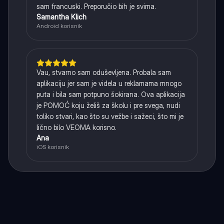
sam francuski. Preporučio bih je svima.
Samantha Klich
Android korisnik
Vau, stvarno sam oduševljena. Probala sam
aplikaciju jer sam je videla u reklamama mnogo
puta i bila sam potpuno šokirana. Ova aplikacija
je POMOĆ koju želiš za školu i pre svega, nudi
toliko stvari, kao što su vežbe i sažeci, što mi je
lično bilo VEOMA korisno.
Ana
iOS korisnik