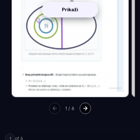
Prikaži
1
/
6
of
6
1