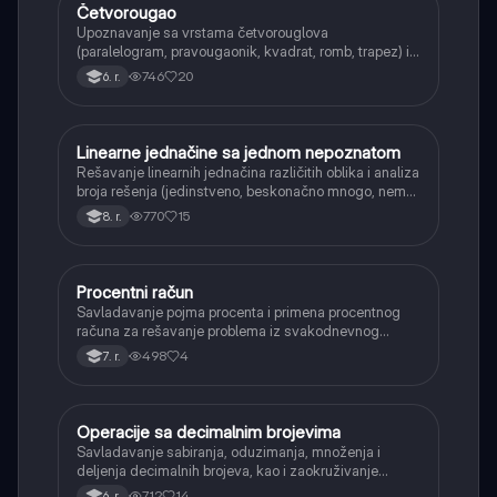
Četvorougao
Matematika
Upoznavanje sa vrstama četvorouglova
(paralelogram, pravougaonik, kvadrat, romb, trapez) i
njihovim osnovnim svojstvima.
746
20
6. r.
Linearne jednačine sa jednom nepoznatom
Matematika
Rešavanje linearnih jednačina različitih oblika i analiza
broja rešenja (jedinstveno, beskonačno mnogo, nema
rešenja).
770
15
8. r.
Procentni račun
Matematika
Savladavanje pojma procenta i primena procentnog
računa za rešavanje problema iz svakodnevnog
života, kao što su popusti, kamate i povećanja.
498
4
7. r.
Operacije sa decimalnim brojevima
Matematika
Savladavanje sabiranja, oduzimanja, množenja i
deljenja decimalnih brojeva, kao i zaokruživanje
decimalnih brojeva.
712
14
6. r.