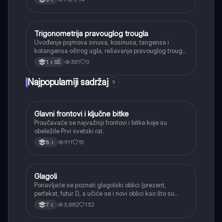
Trigonometrija pravouglog trougla
Matematika
Uvođenje pojmova sinusa, kosinusa, tangensa i
kotangensa oštrog ugla, rešavanje pravouglog trougla
i primena osnovnih trigonometrijskih identiteta.
381
0
1. r. SŠ
Najpopularniji sadržaj
9
Glavni frontovi i ključne bitke
Istorija
Proučavaće se najvažniji frontovi i bitke koje su
obeležile Prvi svetski rat.
911
15
8. r.
Glagoli
Srpski jezik
Ponavljaće se poznati glagolski oblici (prezent,
perfekat, futur I), a učiće se i novi oblici kao što su
aorist, imperfekat, pluskvamperfekat, futur II, kao i
3,882
132
7. r.
glagolski prilozi i pridevi.