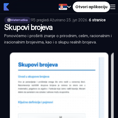
Otvori aplikaciju
95
pregledi
·
Ažurirano
23. јул 2026.
·
6 stranice
Matematika
Skupovi brojeva
Ponovićemo i proširiti znanje o prirodnim, celim, racionalnim i
iracionalnim brojevima, kao i o skupu realnih brojeva.