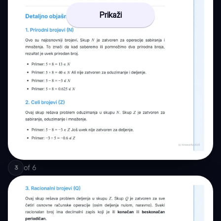
Prikaži
of
6
3