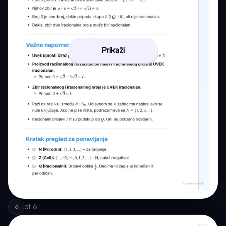
Prikaži
of
6
6