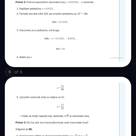
of
6
5