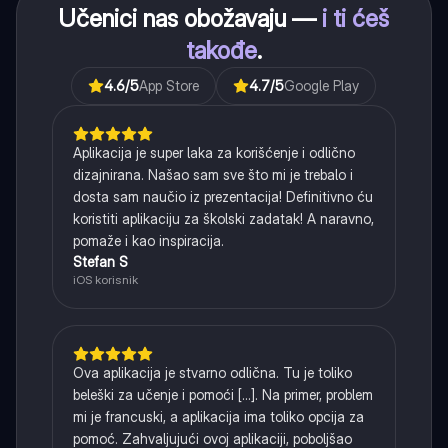
Učenici nas obožavaju —
i ti ćeš
takođe
.
4.6
/5
App Store
4.7
/5
Google Play
Aplikacija je super laka za korišćenje i odlično
dizajnirana. Našao sam sve što mi je trebalo i
dosta sam naučio iz prezentacija! Definitivno ću
koristiti aplikaciju za školski zadatak! A naravno,
pomaže i kao inspiracija.
Stefan S
iOS korisnik
Ova aplikacija je stvarno odlična. Tu je toliko
beleški za učenje i pomoći [...]. Na primer, problem
mi je francuski, a aplikacija ima toliko opcija za
pomoć. Zahvaljujući ovoj aplikaciji, poboljšao