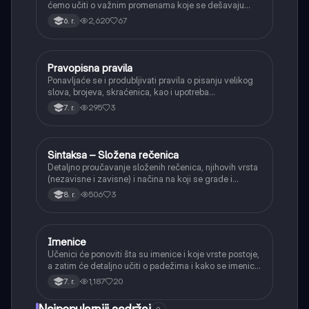
ćemo učiti o važnim promenama koje se dešavaju
kada se glasovi nađu jedan pored drugog u rečima
2,620
67
6. r.
(npr. jednačenje suglasnika po zvučnosti i mestu
tvorbe).
Pravopisna pravila
Srpski jezik
Ponavljaće se i produbljivati pravila o pisanju velikog
slova, brojeva, skraćenica, kao i upotreba
interpunkcije, sa posebnim fokusom na zarez u
295
3
7. r.
složenoj rečenici.
Sintaksa – Složena rečenica
Srpski jezik
Detaljno proučavanje složenih rečenica, njihovih vrsta
(nezavisne i zavisne) i načina na koji se grade i
povezuju.
506
3
8. r.
Imenice
Srpski jezik
Učenici će ponoviti šta su imenice i koje vrste postoje,
a zatim će detaljno učiti o padežima i kako se imenice
menjaju da bi pokazale svoju ulogu u rečenici.
1,187
20
7. r.