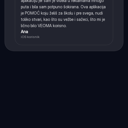
aplikaciju jer sam je videla u reklamama mnogo
puta i bila sam potpuno šokirana. Ova aplikacija
je POMOĆ koju želiš za školu i pre svega, nudi
toliko stvari, kao što su vežbe i sažeci, što mi je
lično bilo VEOMA korisno.
Ana
iOS korisnik