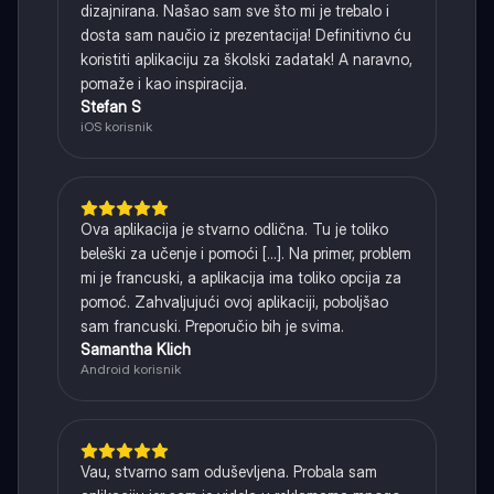
dizajnirana. Našao sam sve što mi je trebalo i
dosta sam naučio iz prezentacija! Definitivno ću
koristiti aplikaciju za školski zadatak! A naravno,
pomaže i kao inspiracija.
Stefan S
iOS korisnik
Ova aplikacija je stvarno odlična. Tu je toliko
beleški za učenje i pomoći [...]. Na primer, problem
mi je francuski, a aplikacija ima toliko opcija za
pomoć. Zahvaljujući ovoj aplikaciji, poboljšao
sam francuski. Preporučio bih je svima.
Samantha Klich
Android korisnik
Vau, stvarno sam oduševljena. Probala sam