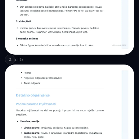
of
5
2