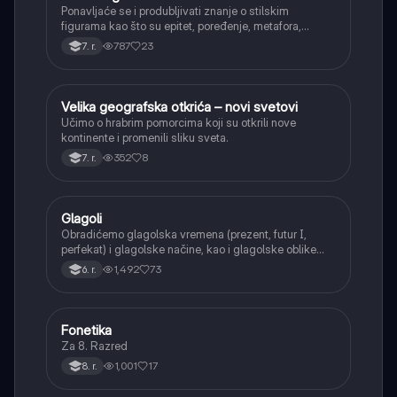
Ponavljaće se i produbljivati znanje o stilskim
figurama kao što su epitet, poređenje, metafora,
personifikacija, hiperbola, onomatopeja, aliteracija i
787
23
7. r.
asonanca, razumevajući njihovu ulogu u tekstu.
Velika geografska otkrića – novi svetovi
Istorija
Učimo o hrabrim pomorcima koji su otkrili nove
kontinente i promenili sliku sveta.
352
8
7. r.
Glagoli
Srpski jezik
Obradićemo glagolska vremena (prezent, futur I,
perfekat) i glagolske načine, kao i glagolske oblike
(infinitiv, glagolski pridevi i prilozi) i glagolski vid
1,492
73
6. r.
(svršeni i nesvršeni).
Fonetika
Srpski jezik
Za 8. Razred
1,001
17
8. r.