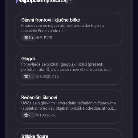
Najpopularniji sadržaj
9
Glavni frontovi i ključne bitke
Istorija
Proučavaće se najvažniji frontovi i bitke koje su
obeležile Prvi svetski rat.
911
15
8. r.
Glagoli
Srpski jezik
Ponavljaće se poznati glagolski oblici (prezent,
perfekat, futur I), a učiće se i novi oblici kao što su
aorist, imperfekat, pluskvamperfekat, futur II, kao i
3,882
132
7. r.
glagolski prilozi i pridevi.
Rečenični članovi
Srpski jezik
Učiće se o glavnim i sporednim rečeničnim članovima
(subjekat, predikat, objekat, priloške odredbe, atribut,
apozicija) i njihovoj funkciji.
1,885
67
7. r.
Stilske figure
Srpski jezik