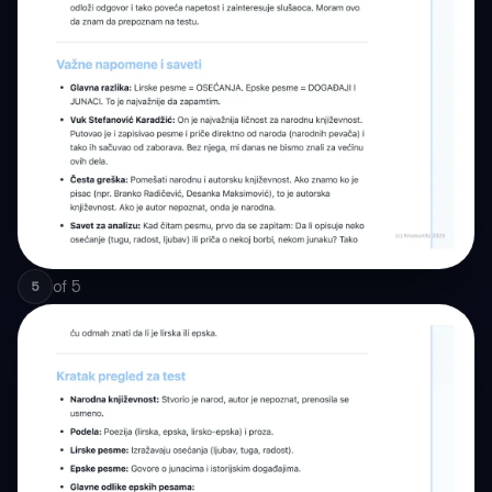
of
5
5