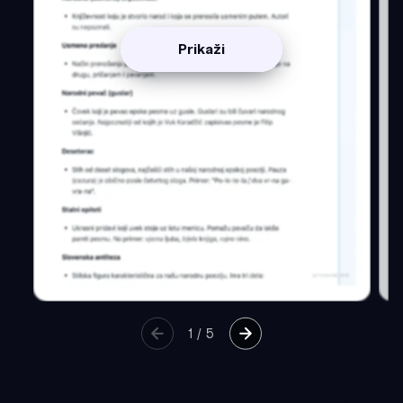
Prikaži
1
/
5