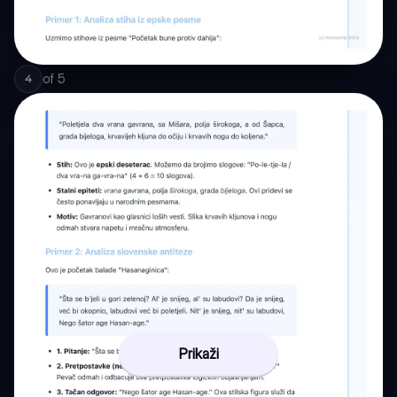
of
5
4
Prikaži