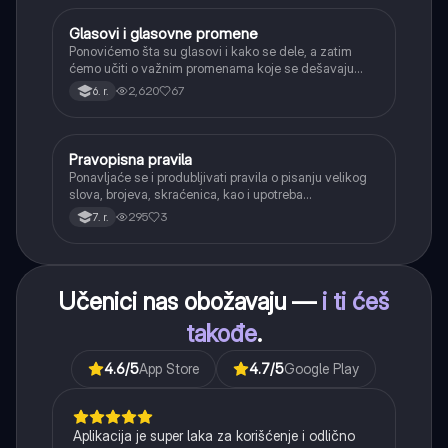
Glasovi i glasovne promene
Srpski jezik
Ponovićemo šta su glasovi i kako se dele, a zatim
ćemo učiti o važnim promenama koje se dešavaju
kada se glasovi nađu jedan pored drugog u rečima
2,620
67
6. r.
(npr. jednačenje suglasnika po zvučnosti i mestu
tvorbe).
Pravopisna pravila
Srpski jezik
Ponavljaće se i produbljivati pravila o pisanju velikog
slova, brojeva, skraćenica, kao i upotreba
interpunkcije, sa posebnim fokusom na zarez u
295
3
7. r.
složenoj rečenici.
Učenici nas obožavaju —
i ti ćeš
takođe
.
4.6
/5
App Store
4.7
/5
Google Play
Aplikacija je super laka za korišćenje i odlično