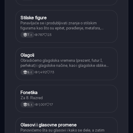
Stilske figure
Srpski jezik
Ponavljaće se i produbljivati znanje o stilskim
figurama kao što su epitet, poređenje, metafora,
personifikacija, hiperbola, onomatopeja, aliteracija i
787
23
7. r.
asonanca, razumevajući njihovu ulogu u tekstu.
Glagoli
Srpski jezik
Obradićemo glagolska vremena (prezent, futur I,
perfekat) i glagolske načine, kao i glagolske oblike
(infinitiv, glagolski pridevi i prilozi) i glagolski vid
1,492
73
6. r.
(svršeni i nesvršeni).
Fonetika
Srpski jezik
Za 8. Razred
1,001
17
8. r.
Glasovi i glasovne promene
Srpski jezik
Ponovićemo šta su glasovi i kako se dele, a zatim