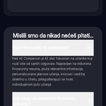
Mislili smo da nikad nećeš pitati...
Šta je Knowunity AI companion?
Naš AI Companion je AI alat fokusiran na učenike koji
nudi više od samih odgovora. Napravljen na milionima
Knowunity resursa, pruža relevantne informacije,
personalizovane planove učenja, kvizove i sadržaj
direktno u chatu, prilagođavajući se tvom
individualnom putu učenja.
Gde mogu da preuzmem Knowunity
aplikaciju?