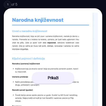
of
5
1
Prikaži