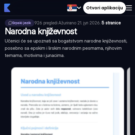
Otvori aplikaciju
926
pregledi
·
Ažurirano
21. јул 2026.
·
5 stranice
Srpski jezik
Narodna književnost
Učenici će se upoznati sa bogatstvom narodne književnosti,
posebno sa epskim i lirskim narodnim pesmama, njihovim
temama, motivima i junacima.