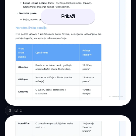
Prikaži
of
5
3