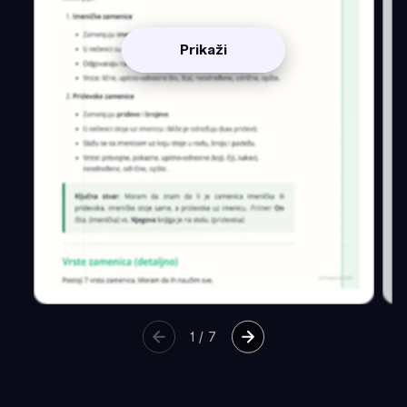
Prikaži
1
/
7