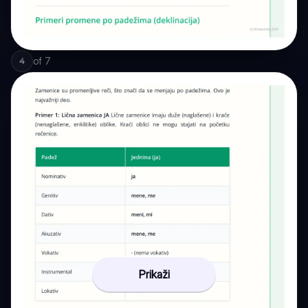
of
7
4
Prikaži