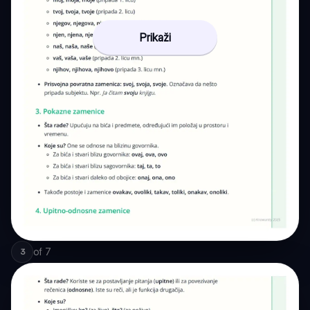
Prikaži
of
7
3