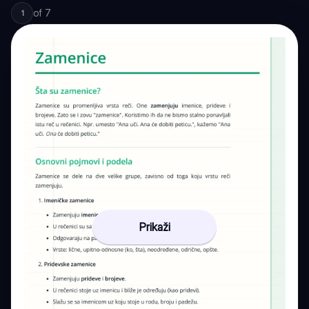
of
7
1
Prikaži