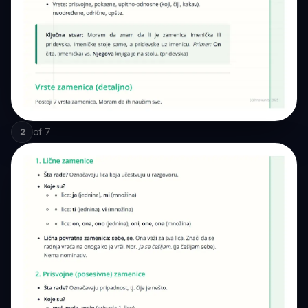
of
7
2