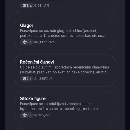
911
15
8. r.
Glagoli
Srpski jezik
Ponavljaće se poznati glagolski oblici (prezent,
perfekat, futur I), a učiće se i novi oblici kao što su
aorist, imperfekat, pluskvamperfekat, futur II, kao i
3,882
132
7. r.
glagolski prilozi i pridevi.
Rečenični članovi
Srpski jezik
Učiće se o glavnim i sporednim rečeničnim članovima
(subjekat, predikat, objekat, priloške odredbe, atribut,
apozicija) i njihovoj funkciji.
1,885
67
7. r.
Stilske figure
Srpski jezik
Ponavljaće se i produbljivati znanje o stilskim
figurama kao što su epitet, poređenje, metafora,
personifikacija, hiperbola, onomatopeja, aliteracija i
787
23
7. r.
asonanca, razumevajući njihovu ulogu u tekstu.