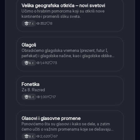
Velika geografska otkrića – novi svetovi
Istorija
Učimo o hrabrim pomorcima koji su otkrili nove
kontinente i promenili sliku sveta.
352
8
7. r.
Glagoli
Srpski jezik
Obradićemo glagolska vremena (prezent, futur I,
perfekat) i glagolske načine, kao i glagolske oblike
(infinitiv, glagolski pridevi i prilozi) i glagolski vid
1,492
73
6. r.
(svršeni i nesvršeni).
Fonetika
Srpski jezik
Za 8. Razred
1,001
17
8. r.
Glasovi i glasovne promene
Srpski jezik
Ponovićemo šta su glasovi i kako se dele, a zatim
ćemo učiti o važnim promenama koje se dešavaju
kada se glasovi nađu jedan pored drugog u rečima
2,620
67
6. r.
(npr. jednačenje suglasnika po zvučnosti i mestu