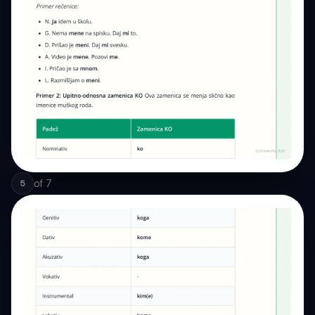
of
7
5