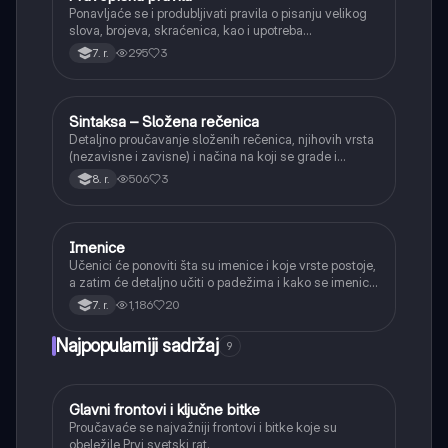
Ponavljaće se i produbljivati pravila o pisanju velikog
slova, brojeva, skraćenica, kao i upotreba
interpunkcije, sa posebnim fokusom na zarez u
295
3
7. r.
složenoj rečenici.
Sintaksa – Složena rečenica
Srpski jezik
Detaljno proučavanje složenih rečenica, njihovih vrsta
(nezavisne i zavisne) i načina na koji se grade i
povezuju.
506
3
8. r.
Imenice
Srpski jezik
Učenici će ponoviti šta su imenice i koje vrste postoje,
a zatim će detaljno učiti o padežima i kako se imenice
menjaju da bi pokazale svoju ulogu u rečenici.
1,186
20
7. r.
Najpopularniji sadržaj
9
Glavni frontovi i ključne bitke
Istorija
Proučavaće se najvažniji frontovi i bitke koje su
obeležile Prvi svetski rat.