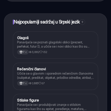
učenje, povezuj se sa drugim učenicima i dobijaj
trenutnu pomoć – sve na dohvat ruke.
Najpopularniji sadržaj u Srpski jezik
9
Glagoli
Srpski jezik
Ponavljaće se poznati glagolski oblici (prezent,
perfekat, futur I), a učiće se i novi oblici kao što su
aorist, imperfekat, pluskvamperfekat, futur II, kao i
3,882
132
7. r.
glagolski prilozi i pridevi.
Rečenični članovi
Srpski jezik
Učiće se o glavnim i sporednim rečeničnim članovima
(subjekat, predikat, objekat, priloške odredbe, atribut,
apozicija) i njihovoj funkciji.
1,885
67
7. r.
Stilske figure
Srpski jezik
Ponavljaće se i produbljivati znanje o stilskim
figurama kao što su epitet, poređenje, metafora,