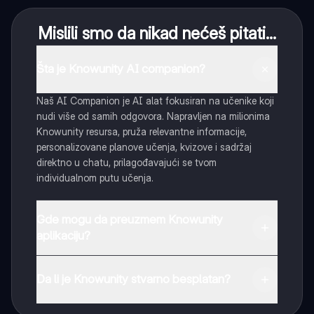
Mislili smo da nikad nećeš pitati...
Šta je Knowunity AI companion?
Naš AI Companion je AI alat fokusiran na učenike koji
nudi više od samih odgovora. Napravljen na milionima
Knowunity resursa, pruža relevantne informacije,
personalizovane planove učenja, kvizove i sadržaj
direktno u chatu, prilagođavajući se tvom
individualnom putu učenja.
Gde mogu da preuzmem Knowunity
aplikaciju?
Možeš preuzeti aplikaciju sa Google Play Store-a i
Apple App Store-a.
Da li je Knowunity stvarno besplatan?
Tako je! Uživaj u besplatnom pristupu sadržaju za