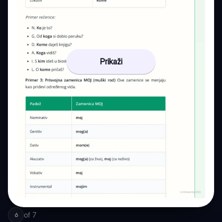
Prikaži
of
7
6