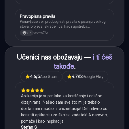
tvorbe).
Pravopisna pravila
Srpski jezik
Ponavljaće se i produbljivati pravila o pisanju velikog
slova, brojeva, skraćenica, kao i upotreba
interpunkcije, sa posebnim fokusom na zarez u
295
3
7. r.
složenoj rečenici.
Učenici nas obožavaju —
i ti ćeš
takođe
.
4.6
/5
App Store
4.7
/5
Google Play
Aplikacija je super laka za korišćenje i odlično
dizajnirana. Našao sam sve što mi je trebalo i
dosta sam naučio iz prezentacija! Definitivno ću
koristiti aplikaciju za školski zadatak! A naravno,
pomaže i kao inspiracija.
Stefan S