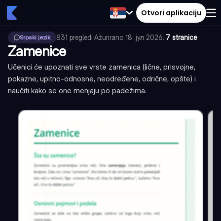
Otvori aplikaciju
831
pregledi
·
Ažurirano
18. јул 2026.
·
7 stranice
Srpski jezik
Zamenice
Učenici će upoznati sve vrste zamenica (lične, prisvojne,
pokazne, upitno-odnosne, neodređene, odrične, opšte) i
naučiti kako se one menjaju po padežima.