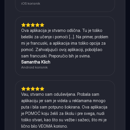
iOS korisnik
Ova aplikacija je stvarno odlična. Tu je toliko
beleški za učenje i pomoći [...]. Na primer, problem
mi je francuski, a aplikacija ima toliko opcija za
pomoć. Zahvaljujući ovoj aplikaciji, poboljšao
sam francuski. Preporučio bih je svima.
Samantha Klich
Android korisnik
Vau, stvarno sam oduševljena. Probala sam
aplikaciju jer sam je videla u reklamama mnogo
puta i bila sam potpuno šokirana. Ova aplikacija
je POMOĆ koju želiš za školu i pre svega, nudi
toliko stvari, kao što su vežbe i sažeci, što mi je
lično bilo VEOMA korisno.