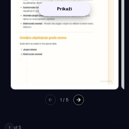
Prikaži
1
/
5
of
5
1