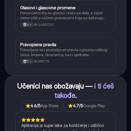
Glasovi i glasovne promene
Srpski jezik
Ponovićemo šta su glasovi i kako se dele, a zatim
ćemo učiti o važnim promenama koje se dešavaju
kada se glasovi nađu jedan pored drugog u rečima
2,620
67
6. r.
(npr. jednačenje suglasnika po zvučnosti i mestu
tvorbe).
Pravopisna pravila
Srpski jezik
Ponavljaće se i produbljivati pravila o pisanju velikog
slova, brojeva, skraćenica, kao i upotreba
interpunkcije, sa posebnim fokusom na zarez u
295
3
7. r.
složenoj rečenici.
Učenici nas obožavaju —
i ti ćeš
takođe
.
4.6
/5
App Store
4.7
/5
Google Play
Aplikacija je super laka za korišćenje i odlično