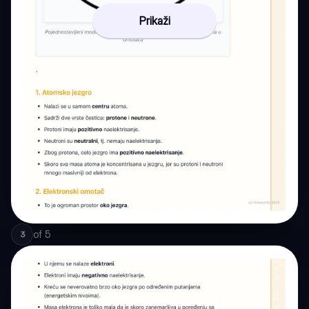
Prikaži
of
5
3