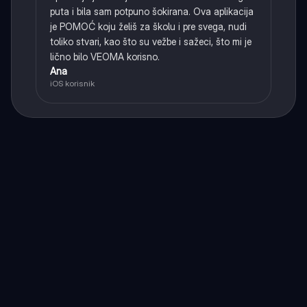
puta i bila sam potpuno šokirana. Ova aplikacija
je POMOĆ koju želiš za školu i pre svega, nudi
toliko stvari, kao što su vežbe i sažeci, što mi je
lično bilo VEOMA korisno.
Ana
iOS korisnik