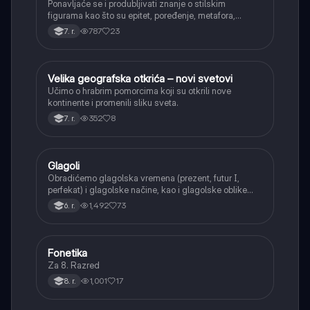
Ponavljaće se i produbljivati znanje o stilskim
figurama kao što su epitet, poređenje, metafora,
personifikacija, hiperbola, onomatopeja, aliteracija i
787
23
7. r.
asonanca, razumevajući njihovu ulogu u tekstu.
Velika geografska otkrića – novi svetovi
Istorija
Učimo o hrabrim pomorcima koji su otkrili nove
kontinente i promenili sliku sveta.
352
8
7. r.
Glagoli
Srpski jezik
Obradićemo glagolska vremena (prezent, futur I,
perfekat) i glagolske načine, kao i glagolske oblike
(infinitiv, glagolski pridevi i prilozi) i glagolski vid
1,492
73
6. r.
(svršeni i nesvršeni).
Fonetika
Srpski jezik
Za 8. Razred
1,001
17
8. r.