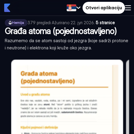
Otvori aplikaciju
379
pregledi
·
Ažurirano
22. јул 2026.
·
5 stranice
Hemija
Građa atoma (pojednostavljeno)
Razumemo da se atom sastoji od jezgra (koje sadrži protone
i neutrone) i elektrona koji kruže oko jezgra.