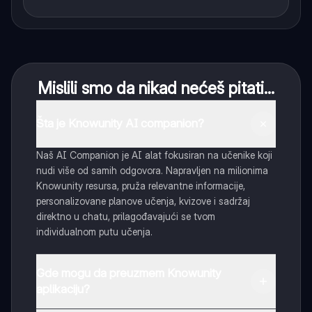
Mislili smo da nikad nećeš pitati...
Šta je Knowunity AI companion?
Naš AI Companion je AI alat fokusiran na učenike koji
nudi više od samih odgovora. Napravljen na milionima
Knowunity resursa, pruža relevantne informacije,
personalizovane planove učenja, kvizove i sadržaj
direktno u chatu, prilagođavajući se tvom
individualnom putu učenja.
Gde mogu da preuzmem Knowunity
aplikaciju?