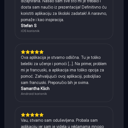
dizajnirana. Našao sam sve što mi je trebalo i
dosta sam naučio iz prezentacija! Definitivno ću
koristiti aplikaciju za školski zadatak! A naravno,
pomaže i kao inspiracija.
Stefan S
iOS korisnik
Ova aplikacija je stvarno odlična. Tu je toliko
beleški za učenje i pomoći [...]. Na primer, problem
mi je francuski, a aplikacija ima toliko opcija za
pomoć. Zahvaljujući ovoj aplikaciji, poboljšao
sam francuski. Preporučio bih je svima.
Samantha Klich
Android korisnik
Vau, stvarno sam oduševljena. Probala sam
aplikaciju jer sam je videla u reklamama mnogo