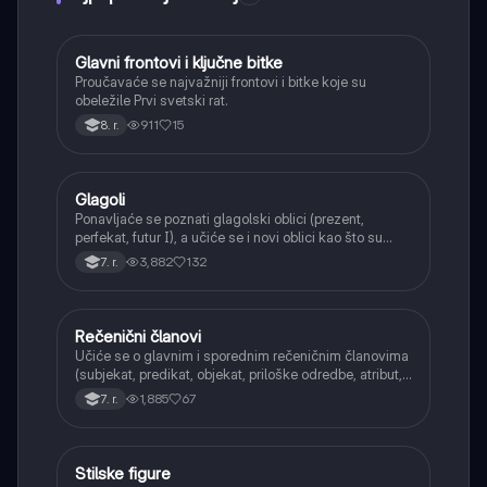
Glavni frontovi i ključne bitke
Istorija
Proučavaće se najvažniji frontovi i bitke koje su
obeležile Prvi svetski rat.
911
15
8. r.
Glagoli
Srpski jezik
Ponavljaće se poznati glagolski oblici (prezent,
perfekat, futur I), a učiće se i novi oblici kao što su
aorist, imperfekat, pluskvamperfekat, futur II, kao i
3,882
132
7. r.
glagolski prilozi i pridevi.
Rečenični članovi
Srpski jezik
Učiće se o glavnim i sporednim rečeničnim članovima
(subjekat, predikat, objekat, priloške odredbe, atribut,
apozicija) i njihovoj funkciji.
1,885
67
7. r.
Stilske figure
Srpski jezik