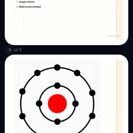
of
5
2