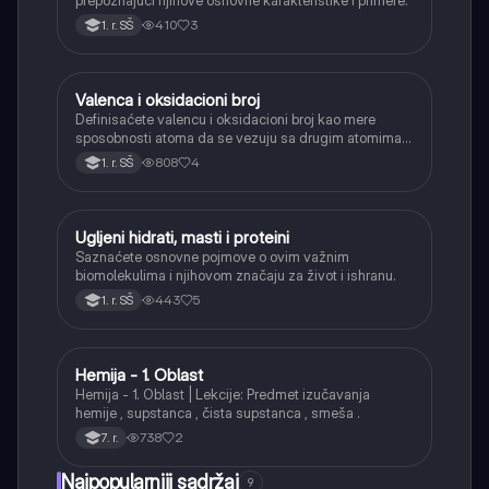
410
3
1. r. SŠ
Valenca i oksidacioni broj
Hemija
Definisaćete valencu i oksidacioni broj kao mere
sposobnosti atoma da se vezuju sa drugim atomima u
hemijskim jedinjenjima.
808
4
1. r. SŠ
Ugljeni hidrati, masti i proteini
Hemija
Saznaćete osnovne pojmove o ovim važnim
biomolekulima i njihovom značaju za život i ishranu.
443
5
1. r. SŠ
Hemija - 1. Oblast
Hemija
Hemija - 1. Oblast | Lekcije: Predmet izučavanja
hemije , supstanca , čista supstanca , smeša .
738
2
7. r.
Najpopularniji sadržaj
9