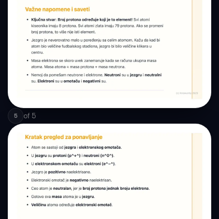
of
5
5