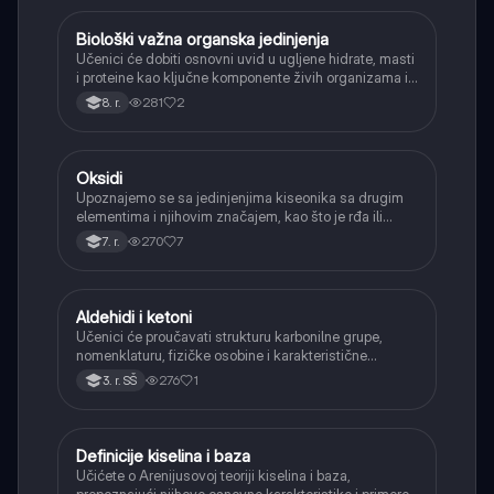
Biološki važna organska jedinjenja
Hemija
Učenici će dobiti osnovni uvid u ugljene hidrate, masti
i proteine kao ključne komponente živih organizama i
njihovu ulogu.
281
2
8. r.
Oksidi
Hemija
Upoznajemo se sa jedinjenjima kiseonika sa drugim
elementima i njihovim značajem, kao što je rđa ili
ugljen-dioksid.
270
7
7. r.
Aldehidi i ketoni
Hemija
Učenici će proučavati strukturu karbonilne grupe,
nomenklaturu, fizičke osobine i karakteristične
reakcije aldehida i ketona (adicija, oksidacija
276
1
3. r. SŠ
aldehida, redukcija).
Definicije kiselina i baza
Hemija
Učićete o Arenijusovoj teoriji kiselina i baza,
prepoznajući njihove osnovne karakteristike i primere.