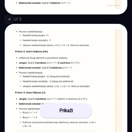
of
5
4
Prikaži