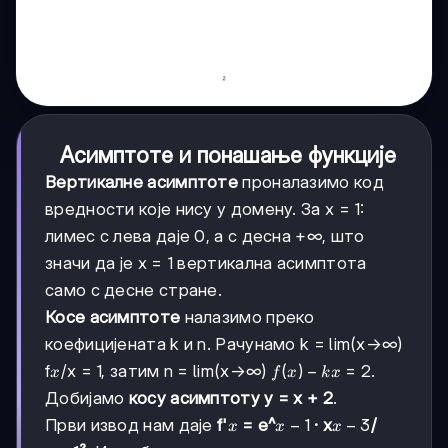
Асимптоте и понашање функције
Вертикалне асимптоте
проналазимо код
вредности које нису у домену. За x = 1:
лимес с лева даје 0, а с десна +∞, што
значи да је x = 1 вертикална асимптота
само с десне стране.
Косе асимптоте
налазимо преко
коефицијената k и n. Рачунамо k = lim(x→∞)
x
f(x)
(
)
−
f
/x = 1, затим n = lim(x→∞)
= 2.
x
f
x
k
x
-
Добијамо
косу асимптоту y = x + 2
.
kx
x
x-
−
1
x-
−
3
Први извод нам даје
f'
= e^
· x
/
x
x
x
1
3