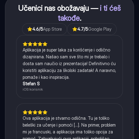
Učenici nas obožavaju —
i ti ćeš
takođe
.
4.6
/5
App Store
4.7
/5
Google Play
Aplikacija je super laka za korišćenje i odlično
dizajnirana. Našao sam sve što mi je trebalo i
dosta sam naučio iz prezentacija! Definitivno ću
koristiti aplikaciju za školski zadatak! A naravno,
pomaže i kao inspiracija.
Stefan S
iOS korisnik
Ova aplikacija je stvarno odlična. Tu je toliko
beleški za učenje i pomoći [...]. Na primer, problem
mi je francuski, a aplikacija ima toliko opcija za
pomoć. Zahvaljujući ovoj aplikaciji, poboljšao