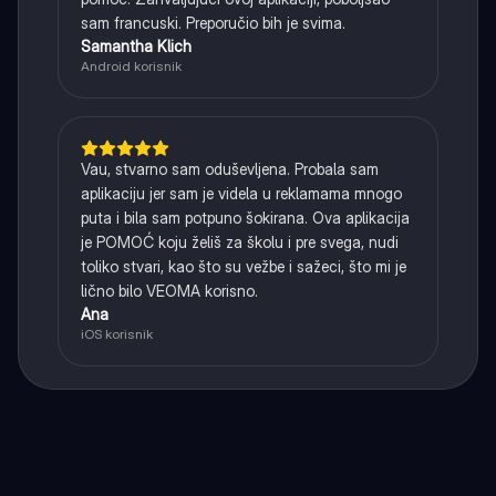
sam francuski. Preporučio bih je svima.
Samantha Klich
Android korisnik
Vau, stvarno sam oduševljena. Probala sam
aplikaciju jer sam je videla u reklamama mnogo
puta i bila sam potpuno šokirana. Ova aplikacija
je POMOĆ koju želiš za školu i pre svega, nudi
toliko stvari, kao što su vežbe i sažeci, što mi je
lično bilo VEOMA korisno.
Ana
iOS korisnik