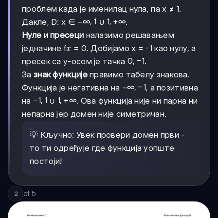
проблем када је именилац нула, па x ≠ 1.
-∞,
−
∞
,
1
1,
1
,
+
∞
Дакле, D: x ∈
∪
.
1
+∞
Нуле и пресеци
налазимо решавањем
x
једначине f
= 0. Добијамо x = -1 као нулу, а
x
0,
0
,
−
1
пресек са y-осом је тачка
.
-1
За
знак функције
правимо табелу знакова.
-∞,
−
∞
,
−
1
Функција је негативна на
, а позитивна
-1
-1,
−
1
,
1
1,
1
,
+
∞
на
∪
. Ова функција није ни парна ни
1
+∞
непарна јер домен није симетричан.
💡 Кључно: Увек провери домен први -
то ти одређује где функција уопште
постоји!
of
5
2