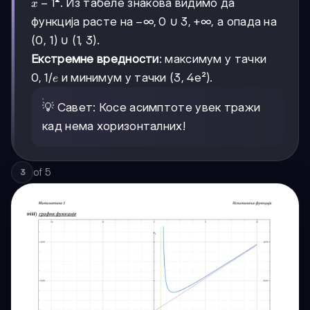
x-
−
1
²
. Из табеле знакова видимо да
x
1
-∞,
−
∞
,
0
3,
3
,
+
∞
функција расте на
∪
, а опада на
0
+∞
(0, 1) ∪ (1, 3).
Екстремне вредности
: максимум у тачки
0,
0
,
1/
и минимум у тачки (3, 4e²).
e
1/e
💡 Савет: Косе асимптоте увек тражи
кад нема хоризонталних!
of
5
3