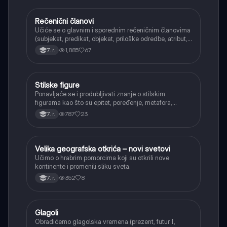
Rečenični članovi
Srpski jezik
Učiće se o glavnim i sporednim rečeničnim članovima
(subjekat, predikat, objekat, priloške odredbe, atribut,
apozicija) i njihovoj funkciji.
1,885
67
7. r.
Stilske figure
Srpski jezik
Ponavljaće se i produbljivati znanje o stilskim
figurama kao što su epitet, poređenje, metafora,
personifikacija, hiperbola, onomatopeja, aliteracija i
787
23
7. r.
asonanca, razumevajući njihovu ulogu u tekstu.
Velika geografska otkrića – novi svetovi
Istorija
Učimo o hrabrim pomorcima koji su otkrili nove
kontinente i promenili sliku sveta.
352
8
7. r.
Glagoli
Srpski jezik
Obradićemo glagolska vremena (prezent, futur I,