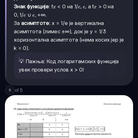
x
1/e,
1/
,
x
Знак функције
: f
< 0 на
, а f
> 0 на
x
e
e
x
e
0,
0
,
1/
e,
,
+
∞
∪
.
e
e
1/e
+∞
За
асимптоте
: x = 1/e је вертикална
асимптота (лимес ±∞), док је y = 1/3
хоризонтална асимптота (нема косих јер је
k = 0).
💡 Пажња: Код логаритамских функција
увек провери услов x > 0!
of
5
5