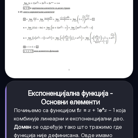
Експоненцијална функција -
Основни елементи
x
x
+
1
x-
−
1
Почињемо са функцијом
f
=
e^
која
x
x
x
+
1
комбинује линеарни и експоненцијални део.
1
Домен
се одређује тако што тражимо где
функција није дефинисана. Овде имамо