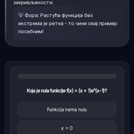
закривљености.
💡 Фора: Растућа функција без
екстрема је ретка - то чини овај пример
посебним!
Koja je nula funkcije f(x) = (x + 1)e^(x-1)?
Funkcija nema nulu
x = 0