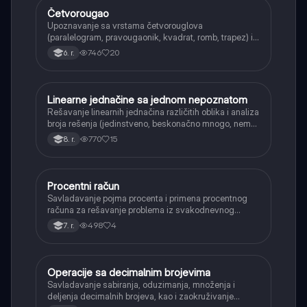
Četvorougao
Matematika
Upoznavanje sa vrstama četvorouglova
(paralelogram, pravougaonik, kvadrat, romb, trapez) i
njihovim osnovnim svojstvima.
746
20
6. r.
Linearne jednačine sa jednom nepoznatom
Matematika
Rešavanje linearnih jednačina različitih oblika i analiza
broja rešenja (jedinstveno, beskonačno mnogo, nema
rešenja).
770
15
8. r.
Procentni račun
Matematika
Savladavanje pojma procenta i primena procentnog
računa za rešavanje problema iz svakodnevnog
života, kao što su popusti, kamate i povećanja.
498
4
7. r.
Operacije sa decimalnim brojevima
Matematika
Savladavanje sabiranja, oduzimanja, množenja i
deljenja decimalnih brojeva, kao i zaokruživanje