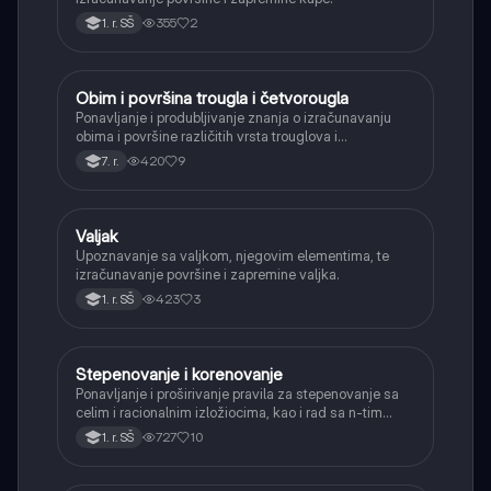
355
2
1. r. SŠ
Obim i površina trougla i četvorougla
Matematika
Ponavljanje i produbljivanje znanja o izračunavanju
obima i površine različitih vrsta trouglova i
četvorouglova (paralelogram, romb, trapez).
420
9
7. r.
Valjak
Matematika
Upoznavanje sa valjkom, njegovim elementima, te
izračunavanje površine i zapremine valjka.
423
3
1. r. SŠ
Stepenovanje i korenovanje
Matematika
Ponavljanje i proširivanje pravila za stepenovanje sa
celim i racionalnim izložiocima, kao i rad sa n-tim
korenima i racionalizacijom imenioca.
727
10
1. r. SŠ