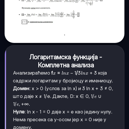
Логаритамска функција -
Комплетна анализа
x
ln
−
1
3
3
+
3
Анализираћемо
f
=
/
која
x
l
n
x
l
n
x
x
ln
садржи логаритам у бројиоцу и имениоцу.
-
x
Домен
: x > 0 (услов за ln x) и 3 ln x + 3 ≠ 0,
1
+
3
0,
0
,
1/
што даје x ≠ 1/e. Дакле, D: x ∈
∪
e
1/e
1/e,
1/
,
+
∞
.
e
+∞
Нуле
: ln x - 1 = 0 даје x = e као једину нулу.
Нема пресека са y-осом јер x = 0 није у
домену.