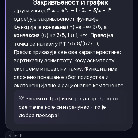
Закривљеност и график
x
x-
−
1
5x-
5
−
3
x-
−
1
Други извод
f''
= e^
·
/
⁴
x
x
x
x
1
3
1
одређује закривљеност функције.
-∞,
−
∞
,
3/5
Функција је
конкавна
(∩) на
, а
3/5
3/5,
3/5
,
1
1,
1
,
+
∞
конвексна
(∪) на
∪
.
Превојна
1
+∞
2
3/5,
3/5
,
8/
(
5∛
)
тачка
се налази у PT
.
e
8/(5∛e²)
График приказује све ове карактеристике:
вертикалну асимптоту, косу асимптоту,
екстреме и превојну тачку. Функција има
сложено понашање због присуства и
експоненцијалне и рационалне компоненте.
💡 Запамти: График мора да прође кроз
све тачке које си израчунао - то је
добра провера!
of
5
4