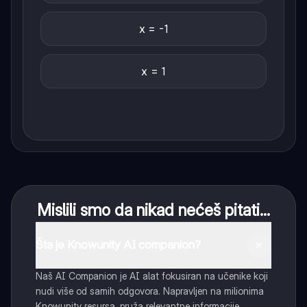
x = -1
x = 1
Mislili smo da nikad nećeš pitati...
Šta je Knowunity AI companion?
Naš AI Companion je AI alat fokusiran na učenike koji
nudi više od samih odgovora. Napravljen na milionima
Knowunity resursa, pruža relevantne informacije,