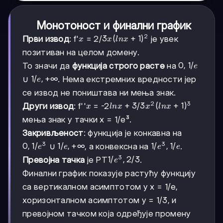
Монотоност и финални график
2
x
3x(ln
3
(
+
1
)
Први извод
: f'
= 2/
је увек
x
x
l
n
x
x +
позитиван на целом домену.
1)²
0,
0
,
1/
То значи да
функција строго расте
на
e
1/e
1/e,
1/
,
+
∞
∪
. Нема екстремних вредности јер
e
+∞
се извод не поништава ни мења знак.
2
3
x
ln
+
3
3x²(ln
3
(
+
1
)
Други извод
: f''
= -2
/
x
l
n
x
x
l
n
x
x
x +
мења знак у тачки x = 1/e³.
+
1)³
Закривљеност
: функција је конкавна на
3
3
3
0,
0
,
1/
1/e,
1/
,
+
∞
1/e³,
1/
,
1/
∪
, а конвексна на
.
e
e
e
e
1/e³
+∞
1/e
3
1/e³,
1/
,
2/3
Превојна тачка
је PT
.
e
2/3
Финални график показује растућу функцију
са вертикалном асимптотом у x = 1/e,
хоризонталном асимптотом y = 1/3, и
превојном тачком која одређује промену