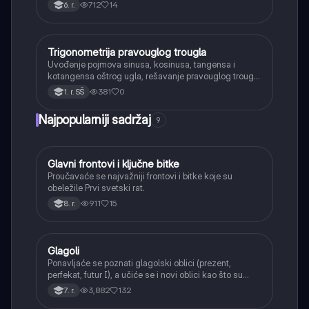
decimalnih brojeva.
712
14
6. r.
Trigonometrija pravouglog trougla
Matematika
Uvođenje pojmova sinusa, kosinusa, tangensa i
kotangensa oštrog ugla, rešavanje pravouglog trougla
i primena osnovnih trigonometrijskih identiteta.
381
0
1. r. SŠ
Najpopularniji sadržaj
9
Glavni frontovi i ključne bitke
Istorija
Proučavaće se najvažniji frontovi i bitke koje su
obeležile Prvi svetski rat.
911
15
8. r.
Glagoli
Srpski jezik
Ponavljaće se poznati glagolski oblici (prezent,
perfekat, futur I), a učiće se i novi oblici kao što su
aorist, imperfekat, pluskvamperfekat, futur II, kao i
3,882
132
7. r.
glagolski prilozi i pridevi.