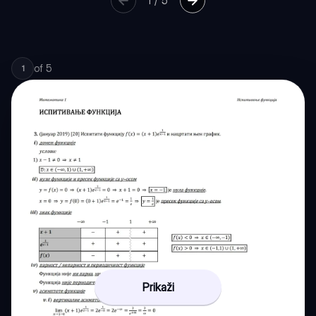
1
/
5
of
5
1
Prikaži