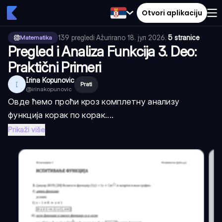
Otvori aplikaciju
139
pregledi
·
Ažurirano
18. јул 2026.
·
5 stranice
Matematika
Pregled i Analiza Funkcija 3. Deo:
Praktični Primeri
Irina Kopunovic
I
Prati
@
irinakopunovic
Овде ћемо проћи кроз комплетну анализу
функција корак по корак....
Prikaži više