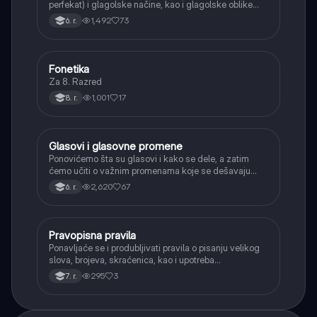
perfekat) i glagolske načine, kao i glagolske oblike
(infinitiv, glagolski pridevi i prilozi) i glagolski vid
1,492
73
6. r.
(svršeni i nesvršeni).
Fonetika
Srpski jezik
Za 8. Razred
1,001
17
8. r.
Glasovi i glasovne promene
Srpski jezik
Ponovićemo šta su glasovi i kako se dele, a zatim
ćemo učiti o važnim promenama koje se dešavaju
kada se glasovi nađu jedan pored drugog u rečima
2,620
67
6. r.
(npr. jednačenje suglasnika po zvučnosti i mestu
tvorbe).
Pravopisna pravila
Srpski jezik
Ponavljaće se i produbljivati pravila o pisanju velikog
slova, brojeva, skraćenica, kao i upotreba
interpunkcije, sa posebnim fokusom na zarez u
295
3
7. r.
složenoj rečenici.