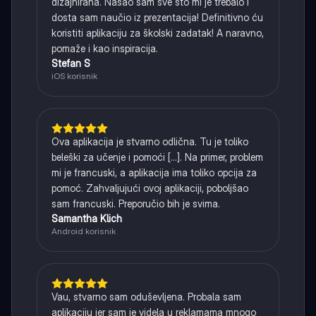
dizajnirana. Našao sam sve što mi je trebalo i
dosta sam naučio iz prezentacija! Definitivno ću
koristiti aplikaciju za školski zadatak! A naravno,
pomaže i kao inspiracija.
Stefan S
iOS korisnik
Ova aplikacija je stvarno odlična. Tu je toliko
beleški za učenje i pomoći [...]. Na primer, problem
mi je francuski, a aplikacija ima toliko opcija za
pomoć. Zahvaljujući ovoj aplikaciji, poboljšao
sam francuski. Preporučio bih je svima.
Samantha Klich
Android korisnik
Vau, stvarno sam oduševljena. Probala sam
aplikaciju jer sam je videla u reklamama mnogo