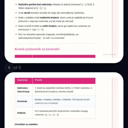
of
5
5