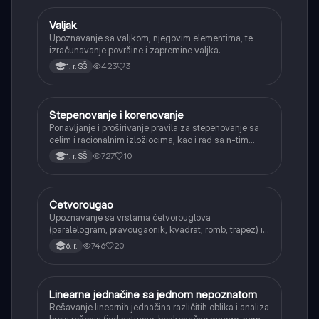
Valjak
Matematika
Upoznavanje sa valjkom, njegovim elementima, te
izračunavanje površine i zapremine valjka.
423
3
1. r. SŠ
Stepenovanje i korenovanje
Matematika
Ponavljanje i proširivanje pravila za stepenovanje sa
celim i racionalnim izložiocima, kao i rad sa n-tim
korenima i racionalizacijom imenioca.
727
10
1. r. SŠ
Četvorougao
Matematika
Upoznavanje sa vrstama četvorouglova
(paralelogram, pravougaonik, kvadrat, romb, trapez) i
njihovim osnovnim svojstvima.
746
20
6. r.
Linearne jednačine sa jednom nepoznatom
Matematika
Rešavanje linearnih jednačina različitih oblika i analiza
broja rešenja (jedinstveno, beskonačno mnogo, nema