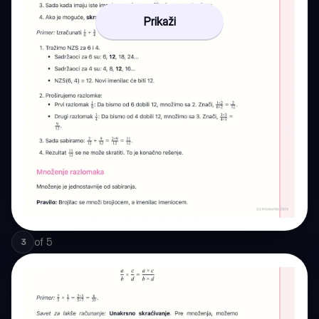
Prikaži
of
5
3