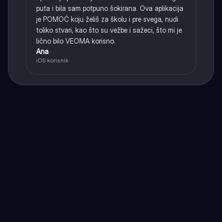
puta i bila sam potpuno šokirana. Ova aplikacija
je POMOĆ koju želiš za školu i pre svega, nudi
toliko stvari, kao što su vežbe i sažeci, što mi je
lično bilo VEOMA korisno.
Ana
iOS korisnik