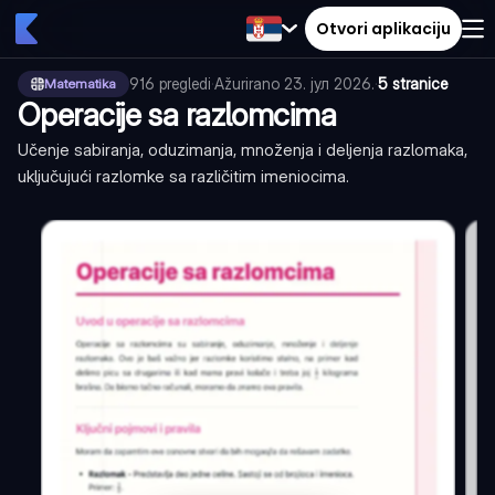
Otvori aplikaciju
916
pregledi
·
Ažurirano
23. јул 2026.
·
5 stranice
Matematika
Operacije sa razlomcima
Učenje sabiranja, oduzimanja, množenja i deljenja razlomaka,
uključujući razlomke sa različitim imeniocima.