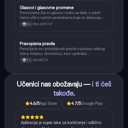
Glasovi i glasovne promene
Srpski jezik
Ponovićemo šta su glasovi i kako se dele, a zatim
ćemo učiti o važnim promenama koje se dešavaju
kada se glasovi nađu jedan pored drugog u rečima
2,620
67
6. r.
(npr. jednačenje suglasnika po zvučnosti i mestu
tvorbe).
Pravopisna pravila
Srpski jezik
Ponavljaće se i produbljivati pravila o pisanju velikog
slova, brojeva, skraćenica, kao i upotreba
interpunkcije, sa posebnim fokusom na zarez u
295
3
7. r.
složenoj rečenici.
Učenici nas obožavaju —
i ti ćeš
takođe
.
4.6
/5
App Store
4.7
/5
Google Play
Aplikacija je super laka za korišćenje i odlično