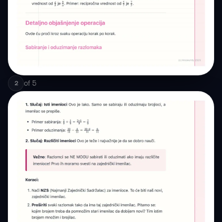
of
5
2