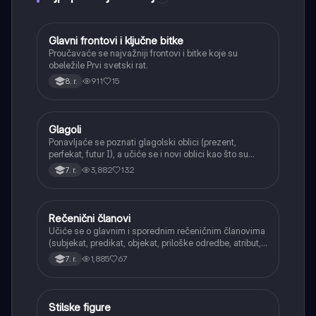
Glavni frontovi i ključne bitke
Istorija
Proučavaće se najvažniji frontovi i bitke koje su
obeležile Prvi svetski rat.
911
15
8. r.
Glagoli
Srpski jezik
Ponavljaće se poznati glagolski oblici (prezent,
perfekat, futur I), a učiće se i novi oblici kao što su
aorist, imperfekat, pluskvamperfekat, futur II, kao i
3,882
132
7. r.
glagolski prilozi i pridevi.
Rečenični članovi
Srpski jezik
Učiće se o glavnim i sporednim rečeničnim članovima
(subjekat, predikat, objekat, priloške odredbe, atribut,
apozicija) i njihovoj funkciji.
1,885
67
7. r.
Stilske figure
Srpski jezik