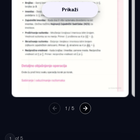
Prikaži
1
/
5
of
5
1