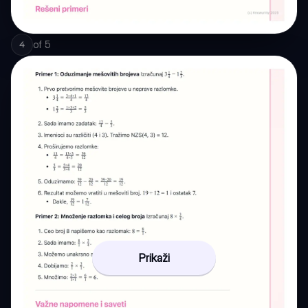
of
5
4
Prikaži