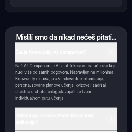
Mislili smo da nikad nećeš pitati...
Šta je Knowunity AI companion?
Naš AI Companion je AI alat fokusiran na učenike koji
nudi više od samih odgovora. Napravljen na milionima
Knowunity resursa, pruža relevantne informacije,
personalizovane planove učenja, kvizove i sadržaj
direktno u chatu, prilagođavajući se tvom
individualnom putu učenja.
Gde mogu da preuzmem Knowunity
aplikaciju?