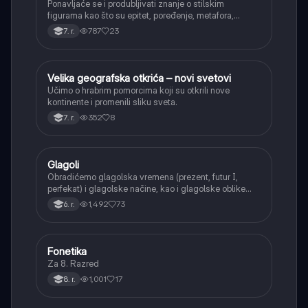
Ponavljaće se i produbljivati znanje o stilskim
figurama kao što su epitet, poređenje, metafora,
personifikacija, hiperbola, onomatopeja, aliteracija i
787
23
7. r.
asonanca, razumevajući njihovu ulogu u tekstu.
Velika geografska otkrića – novi svetovi
Istorija
Učimo o hrabrim pomorcima koji su otkrili nove
kontinente i promenili sliku sveta.
352
8
7. r.
Glagoli
Srpski jezik
Obradićemo glagolska vremena (prezent, futur I,
perfekat) i glagolske načine, kao i glagolske oblike
(infinitiv, glagolski pridevi i prilozi) i glagolski vid
1,492
73
6. r.
(svršeni i nesvršeni).
Fonetika
Srpski jezik
Za 8. Razred
1,001
17
8. r.