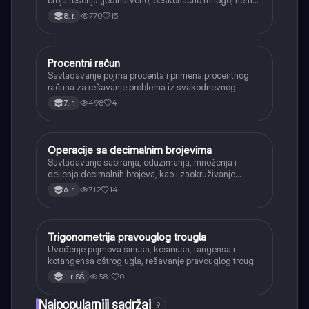
rešenja).
770
15
8. r.
Procentni račun
Matematika
Savladavanje pojma procenta i primena procentnog
računa za rešavanje problema iz svakodnevnog
života, kao što su popusti, kamate i povećanja.
498
4
7. r.
Operacije sa decimalnim brojevima
Matematika
Savladavanje sabiranja, oduzimanja, množenja i
deljenja decimalnih brojeva, kao i zaokruživanje
decimalnih brojeva.
712
14
6. r.
Trigonometrija pravouglog trougla
Matematika
Uvođenje pojmova sinusa, kosinusa, tangensa i
kotangensa oštrog ugla, rešavanje pravouglog trougla
i primena osnovnih trigonometrijskih identiteta.
381
0
1. r. SŠ
Najpopularniji sadržaj
9