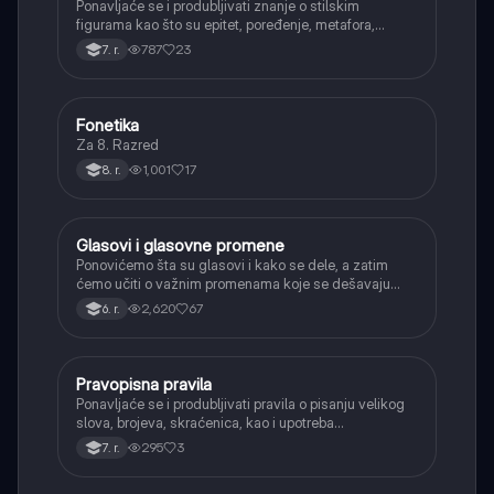
Ponavljaće se i produbljivati znanje o stilskim
figurama kao što su epitet, poređenje, metafora,
personifikacija, hiperbola, onomatopeja, aliteracija i
787
23
7. r.
asonanca, razumevajući njihovu ulogu u tekstu.
Fonetika
Srpski jezik
Za 8. Razred
1,001
17
8. r.
Glasovi i glasovne promene
Srpski jezik
Ponovićemo šta su glasovi i kako se dele, a zatim
ćemo učiti o važnim promenama koje se dešavaju
kada se glasovi nađu jedan pored drugog u rečima
2,620
67
6. r.
(npr. jednačenje suglasnika po zvučnosti i mestu
tvorbe).
Pravopisna pravila
Srpski jezik
Ponavljaće se i produbljivati pravila o pisanju velikog
slova, brojeva, skraćenica, kao i upotreba
interpunkcije, sa posebnim fokusom na zarez u
295
3
7. r.
složenoj rečenici.