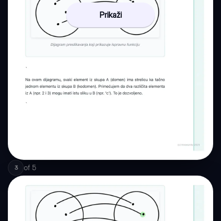
Prikaži
of
5
3