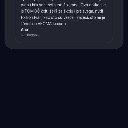
puta i bila sam potpuno šokirana. Ova aplikacija
je POMOĆ koju želiš za školu i pre svega, nudi
toliko stvari, kao što su vežbe i sažeci, što mi je
lično bilo VEOMA korisno.
Ana
iOS korisnik