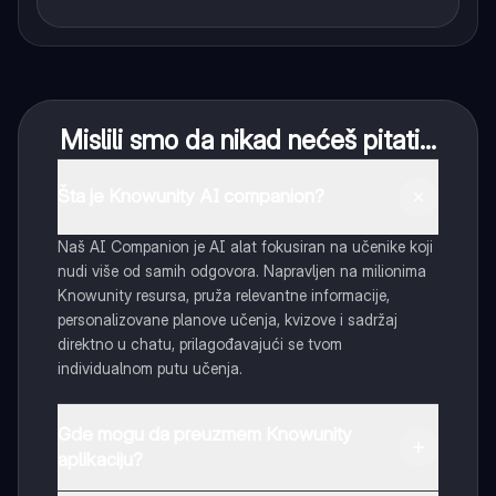
Mislili smo da nikad nećeš pitati...
Šta je Knowunity AI companion?
Naš AI Companion je AI alat fokusiran na učenike koji
nudi više od samih odgovora. Napravljen na milionima
Knowunity resursa, pruža relevantne informacije,
personalizovane planove učenja, kvizove i sadržaj
direktno u chatu, prilagođavajući se tvom
individualnom putu učenja.
Gde mogu da preuzmem Knowunity
aplikaciju?