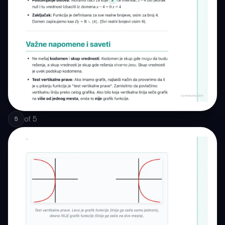
of
5
5