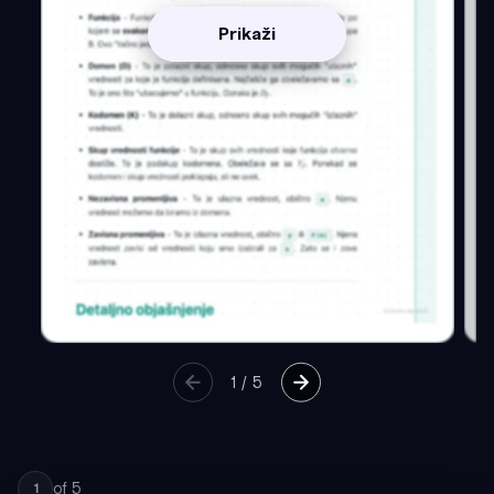
Prikaži
1
/
5
of
5
1