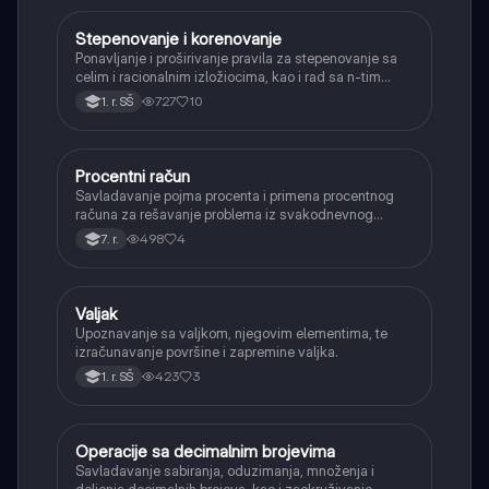
Stepenovanje i korenovanje
Matematika
Ponavljanje i proširivanje pravila za stepenovanje sa
celim i racionalnim izložiocima, kao i rad sa n-tim
korenima i racionalizacijom imenioca.
727
10
1. r. SŠ
Procentni račun
Matematika
Savladavanje pojma procenta i primena procentnog
računa za rešavanje problema iz svakodnevnog
života, kao što su popusti, kamate i povećanja.
498
4
7. r.
Valjak
Matematika
Upoznavanje sa valjkom, njegovim elementima, te
izračunavanje površine i zapremine valjka.
423
3
1. r. SŠ
Operacije sa decimalnim brojevima
Matematika
Savladavanje sabiranja, oduzimanja, množenja i
deljenja decimalnih brojeva, kao i zaokruživanje