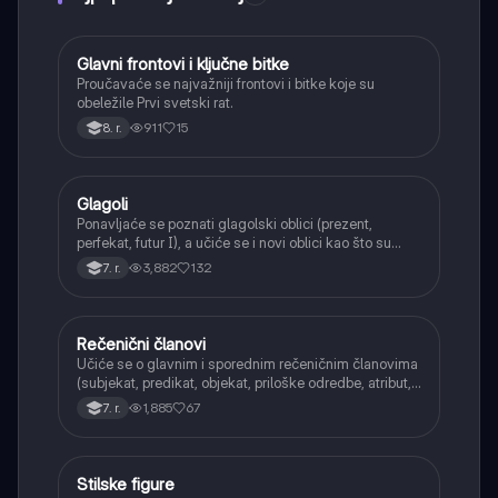
Glavni frontovi i ključne bitke
Istorija
Proučavaće se najvažniji frontovi i bitke koje su
obeležile Prvi svetski rat.
911
15
8. r.
Glagoli
Srpski jezik
Ponavljaće se poznati glagolski oblici (prezent,
perfekat, futur I), a učiće se i novi oblici kao što su
aorist, imperfekat, pluskvamperfekat, futur II, kao i
3,882
132
7. r.
glagolski prilozi i pridevi.
Rečenični članovi
Srpski jezik
Učiće se o glavnim i sporednim rečeničnim članovima
(subjekat, predikat, objekat, priloške odredbe, atribut,
apozicija) i njihovoj funkciji.
1,885
67
7. r.
Stilske figure
Srpski jezik