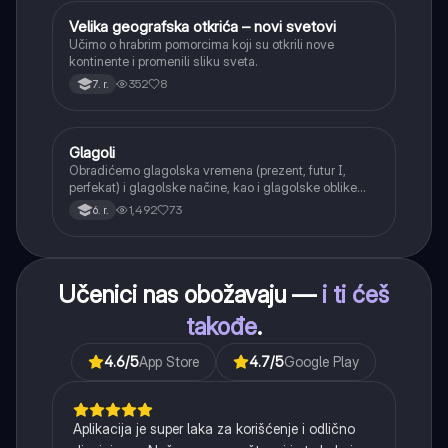
Velika geografska otkrića – novi svetovi
Istorija
Učimo o hrabrim pomorcima koji su otkrili nove
kontinente i promenili sliku sveta.
352
8
7. r.
Glagoli
Srpski jezik
Obradićemo glagolska vremena (prezent, futur I,
perfekat) i glagolske načine, kao i glagolske oblike
(infinitiv, glagolski pridevi i prilozi) i glagolski vid
1,492
73
6. r.
(svršeni i nesvršeni).
Učenici nas obožavaju —
i ti ćeš
takođe
.
4.6
/5
App Store
4.7
/5
Google Play
Aplikacija je super laka za korišćenje i odlično