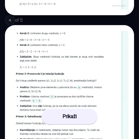
of
5
4
Prikaži