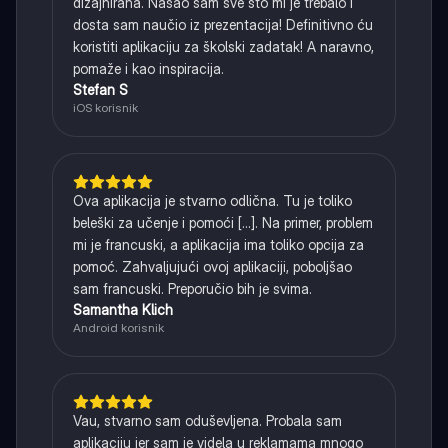
dizajnirana. Našao sam sve što mi je trebalo i
dosta sam naučio iz prezentacija! Definitivno ću
koristiti aplikaciju za školski zadatak! A naravno,
pomaže i kao inspiracija.
Stefan S
iOS korisnik
Ova aplikacija je stvarno odlična. Tu je toliko
beleški za učenje i pomoći [...]. Na primer, problem
mi je francuski, a aplikacija ima toliko opcija za
pomoć. Zahvaljujući ovoj aplikaciji, poboljšao
sam francuski. Preporučio bih je svima.
Samantha Klich
Android korisnik
Vau, stvarno sam oduševljena. Probala sam
aplikaciju jer sam je videla u reklamama mnogo