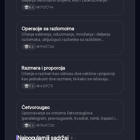
decimalnih brojeva.
712
14
6. r.
Operacije sa razlomcima
Matematika
Učenje sabiranja, oduzimanja, množenja i deljenja
razlomaka, uključujući razlomke sa različitim
imeniocima.
916
26
6. r.
Razmera i proporcija
Matematika
Učenje o razmeri kao odnosu dve veličine i proporciji
kao jednakosti dve razmere, te kako se rešavaju
proporcije.
420
3
7. r.
Četvorougao
Matematika
Upoznavanje sa vrstama četvorouglova
(paralelogram, pravougaonik, kvadrat, romb, trapez) i
njihovim osnovnim svojstvima.
746
20
6. r.
Najpopularniji sadržaj
9