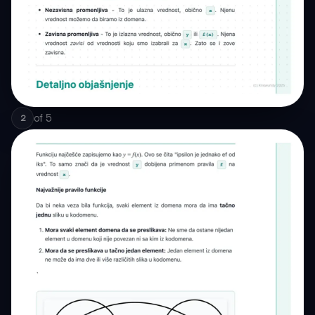
of
5
2