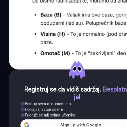
Registruj se da vidiš sadržaj
.
Besplat
je!
Pristup svim dokumentima
Poboljšaj svoje ocene
Pridruži se milionima učenika