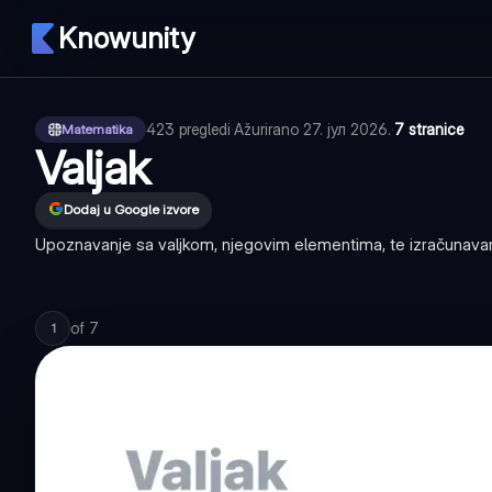
Knowunity
423
pregledi
·
Ažurirano
27. јул 2026.
·
7 stranice
Matematika
Valjak
Dodaj u Google izvore
Upoznavanje sa valjkom, njegovim elementima, te izračunavanj
of
7
1