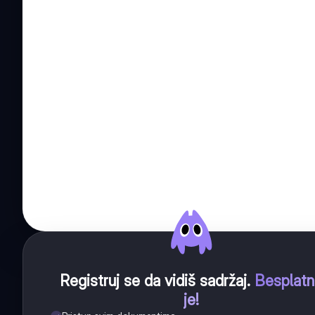
Registruj se da vidiš sadržaj
.
Besplat
je!