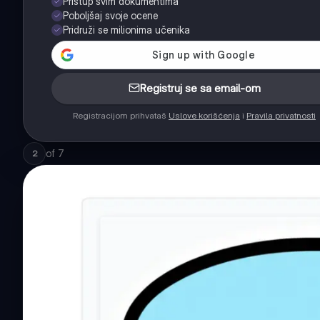
Pristup svim dokumentima
Poboljšaj svoje ocene
Pridruži se milionima učenika
Registruj se sa email-om
Registracijom prihvataš
Uslove korišćenja
i
Pravila privatnosti
of
7
2