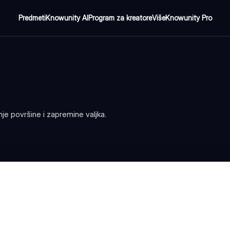
Predmeti
Knowunity AI
Program za kreatore
Više
Knowunity Pro
e površine i zapremine valjka.