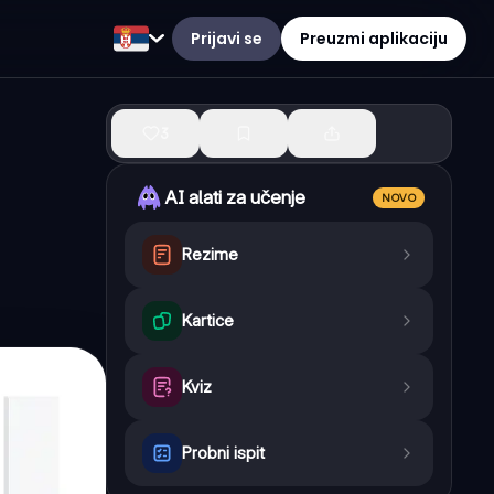
Prijavi se
Preuzmi aplikaciju
3
AI alati za učenje
NOVO
Rezime
Kartice
Kviz
Probni ispit