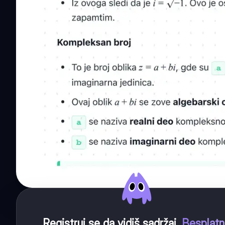
Registruj se da vidiš sadržaj
.
Besplat