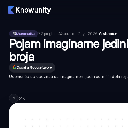
Knowunity
72
pregledi
·
Ažurirano
17. јул 2026.
·
6 stranice
Matematika
Pojam imaginarne jedin
broja
Dodaj u Google izvore
Učenici će se upoznati sa imaginarnom jedinicom 'i' i definici
of
6
1