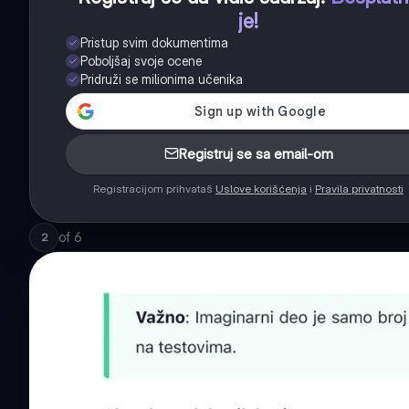
je!
Pristup svim dokumentima
Poboljšaj svoje ocene
Pridruži se milionima učenika
Registruj se sa email-om
Registracijom prihvataš
Uslove korišćenja
i
Pravila privatnosti
of
6
2