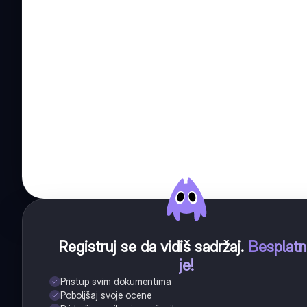
Registruj se da vidiš sadržaj
.
Besplat
je!
Pristup svim dokumentima
Poboljšaj svoje ocene