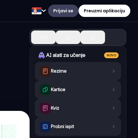
Prijavi se
Preuzmi aplikaciju
0
AI alati za učenje
NOVO
Rezime
Kartice
Kviz
Probni ispit