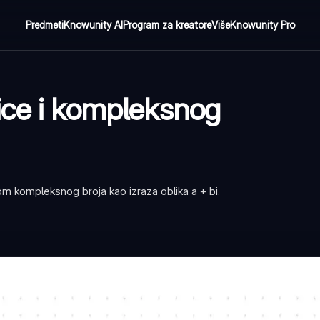
Predmeti
Knowunity AI
Program za kreatore
Više
Knowunity Pro
ice i kompleksnog
jom kompleksnog broja kao izraza oblika a + bi.