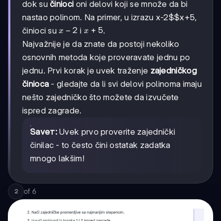
dok su
činioci
oni delovi koji se množe da bi
nastao polinom. Na primer, u izrazu
x-2$$x+5
,
x
−
2
x+5
+
5
činioci su
i
.
x
x
-
Najvažnije je da znate da postoji nekoliko
2
osnovnih metoda koje proveravate jednu po
jednu. Prvi korak je uvek traženje
zajedničkog
činioca
- gledajte da li svi delovi polinoma imaju
nešto zajedničko što možete da izvučete
ispred zagrade.
Savет:
Uvek prvo proverite zajednički
činilac - to često čini ostatak zadatka
mnogo lakšim!
of
6
2