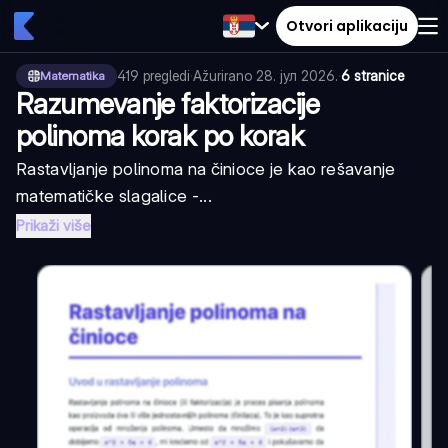
Otvori aplikaciju
419
pregledi
·
Ažurirano
28. јул 2026.
·
6 stranice
Matematika
Razumevanje faktorizacije
polinoma korak po korak
Rastavljanje polinoma na činioce je kao rešavanje
matematičke slagalice -...
Prikaži više