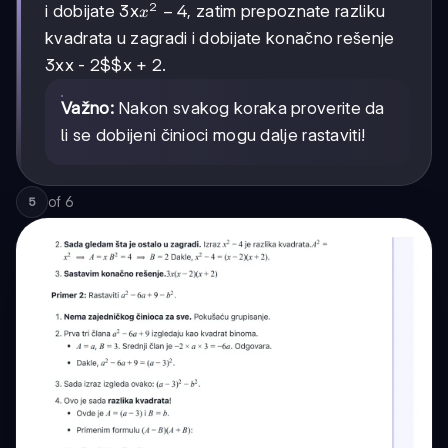
2
x²
−
4
i dobijate 3x
, zatim prepoznate razliku
x
-
kvadrata u zagradi i dobijate konačno rešenje
4
3x
x - 2$$x + 2
.
Važno:
Nakon svakog koraka proverite da
li se dobijeni činioci mogu dalje rastaviti!
of
6
5