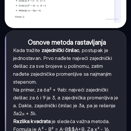
Osnove metoda rastavljanja
Kada tražite
zajednički činilac
, postupak je
jednostavan. Prvo nađete najveći zajednički
delilac za sve brojeve u polinomu, zatim
nađete zajedničke promenljive sa najmanjim
stepenom.
Na primer, za 6a² + 9ab: najveći zajednički
delilac za 6 i 9 je 3, a zajednička promenljiva je
a. Dakle, zajednički činilac je 3a, pa je rešenje
2a
2
+
3
3a
.
a
b
+
Razlika kvadrata
je sledeća važna metoda.
3b
Formula je A² - B² =
A-B$$A+B
. Za x² - 16,