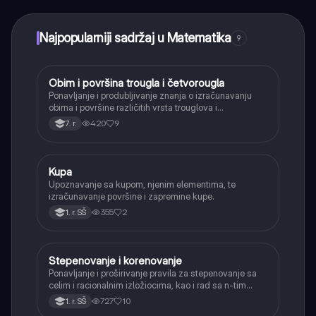
trenutnu pomoć – sve na dohvat ruke.
Najpopularniji sadržaj u Matematika
9
Obim i površina trougla i četvorougla
Matematika
Ponavljanje i produbljivanje znanja o izračunavanju
obima i površine različitih vrsta trouglova i
četvorouglova (paralelogram, romb, trapez).
420
9
7. r.
Kupa
Matematika
Upoznavanje sa kupom, njenim elementima, te
izračunavanje površine i zapremine kupe.
355
2
1. r. SŠ
Stepenovanje i korenovanje
Matematika
Ponavljanje i proširivanje pravila za stepenovanje sa
celim i racionalnim izložiocima, kao i rad sa n-tim
korenima i racionalizacijom imenioca.
727
10
1. r. SŠ