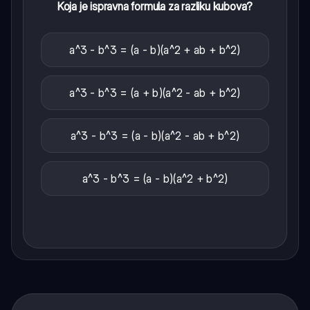
Koja je ispravna formula za razliku kubova?
a^3 - b^3 = (a - b)(a^2 + ab + b^2)
a^3 - b^3 = (a + b)(a^2 - ab + b^2)
a^3 - b^3 = (a - b)(a^2 - ab + b^2)
a^3 - b^3 = (a - b)(a^2 + b^2)