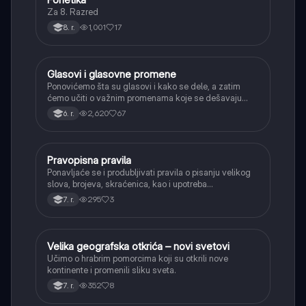
Za 8. Razred
1,001
17
8. r.
Glasovi i glasovne promene
Srpski jezik
Ponovićemo šta su glasovi i kako se dele, a zatim
ćemo učiti o važnim promenama koje se dešavaju
kada se glasovi nađu jedan pored drugog u rečima
2,620
67
6. r.
(npr. jednačenje suglasnika po zvučnosti i mestu
tvorbe).
Pravopisna pravila
Srpski jezik
Ponavljaće se i produbljivati pravila o pisanju velikog
slova, brojeva, skraćenica, kao i upotreba
interpunkcije, sa posebnim fokusom na zarez u
295
3
7. r.
složenoj rečenici.
Velika geografska otkrića – novi svetovi
Istorija
Učimo o hrabrim pomorcima koji su otkrili nove
kontinente i promenili sliku sveta.
352
8
7. r.