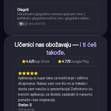
Glagoli
Srpski jezik
Obradićemo glagolska vremena (prezent, futur I,
perfekat) i glagolske načine, kao i glagolske oblike
(infinitiv, glagolski pridevi i prilozi) i glagolski vid
1,492
73
6. r.
(svršeni i nesvršeni).
Učenici nas obožavaju —
i ti ćeš
takođe
.
4.6
/5
App Store
4.7
/5
Google Play
Aplikacija je super laka za korišćenje i odlično
dizajnirana. Našao sam sve što mi je trebalo i
dosta sam naučio iz prezentacija! Definitivno ću
koristiti aplikaciju za školski zadatak! A naravno,
pomaže i kao inspiracija.
Stefan S
iOS korisnik