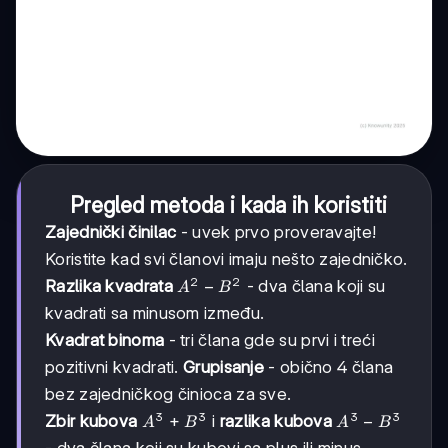
Pregled metoda i kada ih koristiti
Zajednički činilac
- uvek prvo proveravajte!
Koristite kad svi članovi imaju nešto zajedničko.
2
2
A²
−
Razlika kvadrata
- dva člana koji su
A
B
-
kvadrati sa minusom između.
B²
Kvadrat binoma
- tri člana gde su prvi i treći
pozitivni kvadrati.
Grupisanje
- obično 4 člana
bez zajedničkog činioca za sve.
3
3
3
3
A³
+
A³
−
Zbir kubova
i
razlika kubova
A
B
A
B
+
-