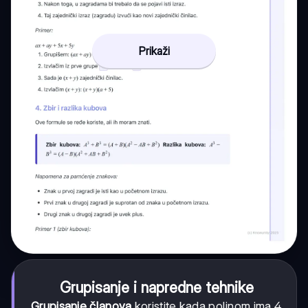
Prikaži
Grupisanje i napredne tehnike
Grupisanje članova
koristite kada polinom ima 4