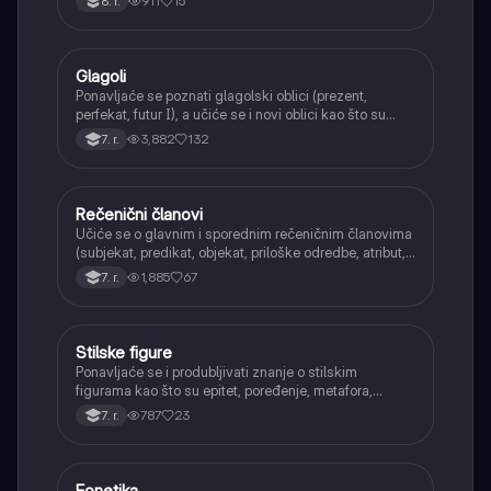
911
15
8. r.
Glagoli
Srpski jezik
Ponavljaće se poznati glagolski oblici (prezent,
perfekat, futur I), a učiće se i novi oblici kao što su
aorist, imperfekat, pluskvamperfekat, futur II, kao i
3,882
132
7. r.
glagolski prilozi i pridevi.
Rečenični članovi
Srpski jezik
Učiće se o glavnim i sporednim rečeničnim članovima
(subjekat, predikat, objekat, priloške odredbe, atribut,
apozicija) i njihovoj funkciji.
1,885
67
7. r.
Stilske figure
Srpski jezik
Ponavljaće se i produbljivati znanje o stilskim
figurama kao što su epitet, poređenje, metafora,
personifikacija, hiperbola, onomatopeja, aliteracija i
787
23
7. r.
asonanca, razumevajući njihovu ulogu u tekstu.
Fonetika
Srpski jezik