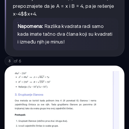
prepoznajete da je A = x i B = 4, pa je rešenje
x-4$$x+4
.
Napomena:
Razlika kvadrata radi samo
kada imate tačno dva člana koji su kvadrati
i između njih je minus!
of
6
3