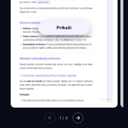
Prikaži
1
/
6