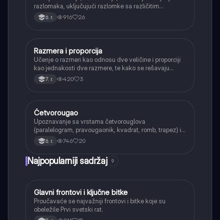
razlomaka, uključujući razlomke sa različitim
imeniocima.
916
26
6. r.
Razmera i proporcija
Matematika
Učenje o razmeri kao odnosu dve veličine i proporciji
kao jednakosti dve razmere, te kako se rešavaju
proporcije.
420
3
7. r.
Četvorougao
Matematika
Upoznavanje sa vrstama četvorouglova
(paralelogram, pravougaonik, kvadrat, romb, trapez) i
njihovim osnovnim svojstvima.
746
20
6. r.
Najpopularniji sadržaj
9
Glavni frontovi i ključne bitke
Istorija
Proučavaće se najvažniji frontovi i bitke koje su
obeležile Prvi svetski rat.