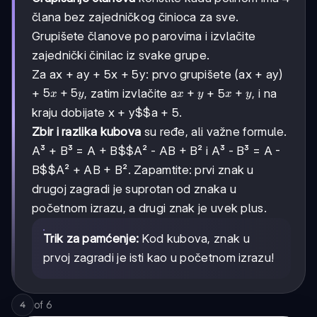
člana bez zajedničkog činioca za sve.
Grupišete članove po parovima i izvlačite
zajednički činilac iz svake grupe.
Za ax + ay + 5x + 5y: prvo grupišete (ax + ay)
5x
5
+
5
x
+
x
+
+
, zatim izvlačite a
+ 5
, i na
x
y
x
y
x
y
+
+
+
kraju dobijate
x + y$$a + 5
.
5y
y
y
Zbir i razlika kubova
su ređe, ali važne formule.
A³ + B³ =
A + B$$A² - AB + B²
i A³ - B³ =
A -
B$$A² + AB + B²
. Zapamtite: prvi znak u
drugoj zagradi je suprotan od znaka u
početnom izrazu, a drugi znak je uvek plus.
Trik za pamćenje:
Kod kubova, znak u
prvoj zagradi je isti kao u početnom izrazu!
of
6
4