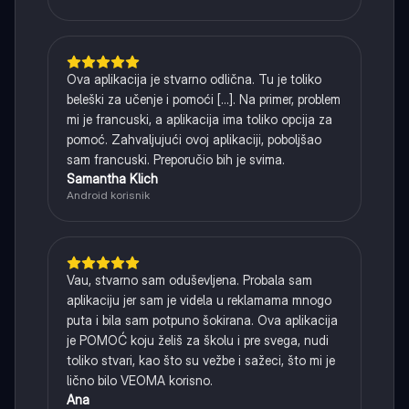
Ova aplikacija je stvarno odlična. Tu je toliko
beleški za učenje i pomoći [...]. Na primer, problem
mi je francuski, a aplikacija ima toliko opcija za
pomoć. Zahvaljujući ovoj aplikaciji, poboljšao
sam francuski. Preporučio bih je svima.
Samantha Klich
Android korisnik
Vau, stvarno sam oduševljena. Probala sam
aplikaciju jer sam je videla u reklamama mnogo
puta i bila sam potpuno šokirana. Ova aplikacija
je POMOĆ koju želiš za školu i pre svega, nudi
toliko stvari, kao što su vežbe i sažeci, što mi je
lično bilo VEOMA korisno.
Ana