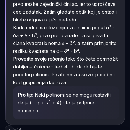
prvo tražite zajednički činilac, jer to uprošćava
ceo zadatak. Zatim gledate oblik koji je ostao i
birate odgovarajuću metodu.
Kada radite sa složenijim zadacima poput a² -
6a + 9 - b², prvo prepoznajte da su prva tri
a
−
3
člana kvadrat binoma
², a zatim primijenite
a
-
a
−
3
razliku kvadrata na
² - b².
a
3
-
Proverite svoje rešenje
tako što ćete pomnožiti
3
dobijene činioce - trebalo bi da dobijete
početni polinom. Pazite na znakove, posebno
kod grupisanja i kubova.
Pro tip:
Neki polinomi se ne mogu rastaviti
dalje (poput x² + 4) - to je potpuno
normalno!
of
6
6