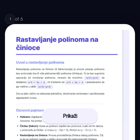
of
6
1
Prikaži