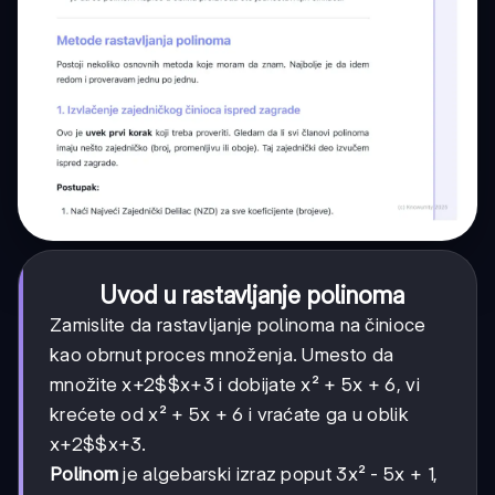
Uvod u rastavljanje polinoma
Zamislite da rastavljanje polinoma na činioce
kao obrnut proces množenja. Umesto da
množite
x+2$$x+3
i dobijate x² + 5x + 6, vi
krećete od x² + 5x + 6 i vraćate ga u oblik
x+2$$x+3
.
Polinom
je algebarski izraz poput 3x² - 5x + 1,