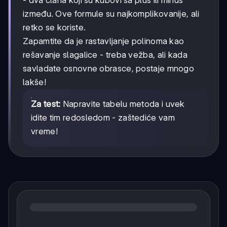
- dva člana koji su kubovi sa plus ili minus
B³
B³
između. Ove formule su najkomplikovanije, ali
retko se koriste.
Zapamtite da je rastavljanje polinoma kao
rešavanje slagalice - treba vežba, ali kada
savladate osnovne obrasce, postaje mnogo
lakše!
Za test:
Napravite tabelu metoda i uvek
idite tim redosledom - zaštediće vam
vreme!