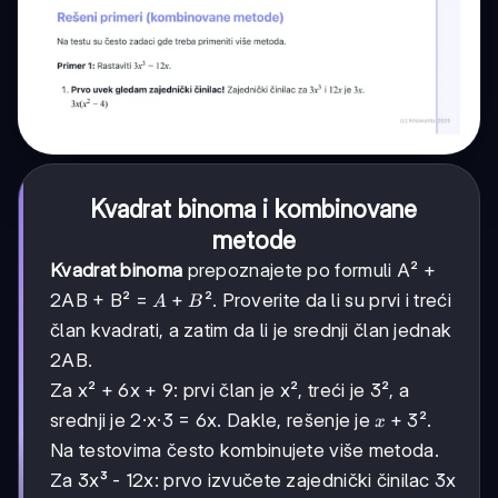
Kvadrat binoma i kombinovane
metode
Kvadrat binoma
prepoznajete po formuli A² +
A
+
2AB + B² =
². Proverite da li su prvi i treći
A
B
+
član kvadrati, a zatim da li je srednji član jednak
B
2AB.
Za x² + 6x + 9: prvi član je x², treći je 3², a
x
+
3
srednji je 2·x·3 = 6x. Dakle, rešenje je
².
x
+
Na testovima često kombinujete više metoda.
3
Za 3x³ - 12x: prvo izvučete zajednički činilac 3x